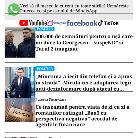
Vrei să fii mereu la curent cu toate știrile? Urmărește
Puterea.ro și pe canalul de WhatsApp
POLITICĂ
300.000 de semnături pentru o ușă care
nu duce la Georgescu. „suspeND” și
Turul 2 imaginar
POLITICĂ
„Minciuna a ieșit din telefon și a ajuns
în stradă”. Miruță cere adoptarea legii
anti-dezinformare după atacul cu
topoare din Cluj
Puterea Financiara
Ce înseamnă pentru viața de zi cu zi a
românilor ratingul „Baa3 cu
perspectivă negativă” acordat de
agențiile financiare