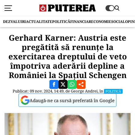
DEZVALUIRI
ACTUALITATE
POLITICĂ
FINANCIAR
ECONOMIE
SOCIAL
OPIN
Gerhard Karner: Austria este
pregătită să renunțe la
exercitarea dreptului de veto
împotriva aderării depline a
României la Spațiul Schengen
Publicat: 09 nov. 2024, 14:49, de
George Andrei
, în
POLITICĂ
Adaugă-ne ca sursă preferată în Google