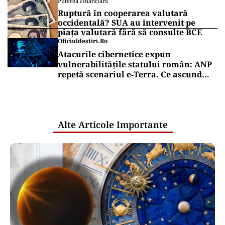
Puterea Financiara
Ruptură în cooperarea valutară
occidentală? SUA au intervenit pe
piața valutară fără să consulte BCE
Oficiuldestiri.ro
Atacurile cibernetice expun
vulnerabilitățile statului român: ANP
repetă scenariul e‑Terra. Ce ascund
comunicările oficiale și cine răspunde
pentru mentenanța IT a instituțiilor
publice
Alte Articole Importante