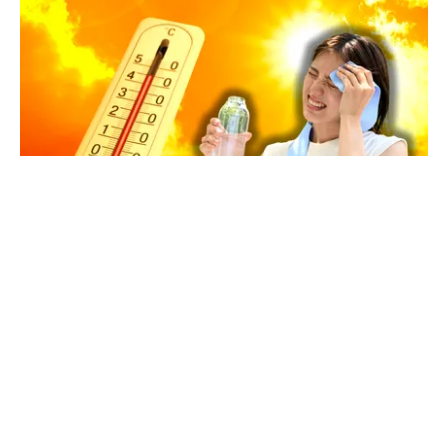
METEO
Val de căldură extremă în România. Cupolă de
foc în toată țara și temperaturi de peste 38 de
grade
TOS
Politica Cookies
Protecția Datelor Personale
Despre Noi
Publicitate
Echipa
© 2026, toate drepturile rezervate puterea.ro