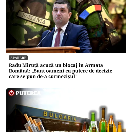
APĂRARE
Radu Miruță acuză un blocaj în Armata
Română: „Sunt oameni cu putere de decizie
care se pun de-a curmezișul”