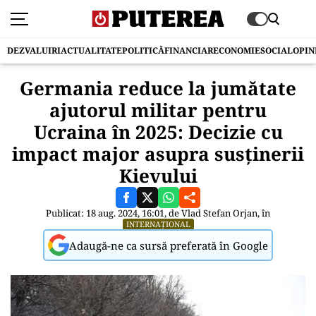
DEZVALUIRI
ACTUALITATE
POLITICĂ
FINANCIAR
ECONOMIE
SOCIAL
OPIN
Germania reduce la jumătate
ajutorul militar pentru
Ucraina în 2025: Decizie cu
impact major asupra susținerii
Kievului
Publicat: 18 aug. 2024, 16:01, de
Vlad Stefan Orjan
, în
INTERNAȚIONAL
Adaugă-ne ca sursă preferată în Google