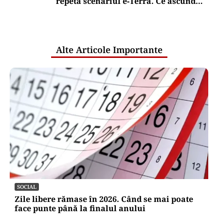
repetă scenariul e‑Terra. Ce ascund
comunicările oficiale și cine răspunde
pentru mentenanța IT a instituțiilor
publice
Alte Articole Importante
SOCIAL
Zile libere rămase în 2026. Când se mai poate
face punte până la finalul anului