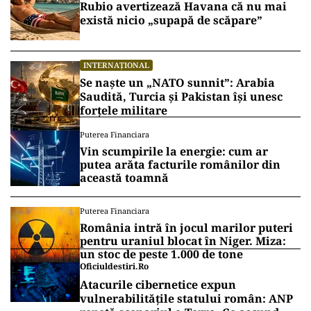
Rubio avertizează Havana că nu mai
există nicio „supapă de scăpare”
INTERNAȚIONAL
Se naște un „NATO sunnit”: Arabia
Saudită, Turcia și Pakistan își unesc
forțele militare
Puterea Financiara
Vin scumpirile la energie: cum ar
putea arăta facturile românilor din
această toamnă
Puterea Financiara
România intră în jocul marilor puteri
pentru uraniul blocat în Niger. Miza:
un stoc de peste 1.000 de tone
Oficiuldestiri.ro
Atacurile cibernetice expun
vulnerabilitățile statului român: ANP