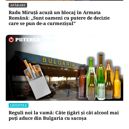
APĂRARE
Radu Miruță acuză un blocaj în Armata
Română: „Sunt oameni cu putere de decizie
care se pun de-a curmezișul”
LIFESTYLE
Reguli noi la vamă: Câte țigări și cât alcool mai
poți aduce din Bulgaria cu sacoșa