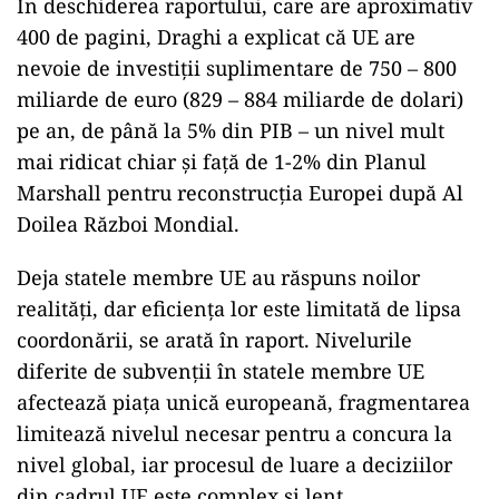
În deschiderea raportului, care are aproximativ
400 de pagini, Draghi a explicat că UE are
nevoie de investiţii suplimentare de 750 – 800
miliarde de euro (829 – 884 miliarde de dolari)
pe an, de până la 5% din PIB – un nivel mult
mai ridicat chiar şi faţă de 1-2% din Planul
Marshall pentru reconstrucţia Europei după Al
Doilea Război Mondial.
Deja statele membre UE au răspuns noilor
realităţi, dar eficienţa lor este limitată de lipsa
coordonării, se arată în raport. Nivelurile
diferite de subvenţii în statele membre UE
afectează piaţa unică europeană, fragmentarea
limitează nivelul necesar pentru a concura la
nivel global, iar procesul de luare a deciziilor
din cadrul UE este complex şi lent.