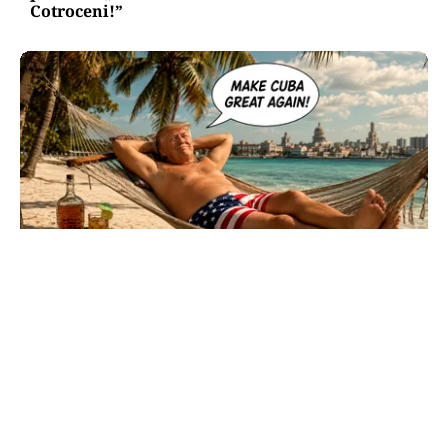
Cotroceni!”
INTERNAȚIONAL
Cuba, prinsă în menghină. Marco Rubio
avertizează Havana că nu mai există nicio
„supapă de scăpare”
TOS
Politica Cookies
Protecția Datelor Personale