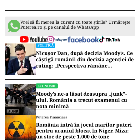
Vrei să fii mereu la curent cu toate știrile? Urmărește
Puterea.ro și pe canalul de WhatsApp
POLITICĂ
Nicușor Dan, după decizia Moody’s. Ce
câștigă românii din decizia agenției de
rating: „Perspectiva rămâne
rezervată”
ECONOMIE
Moody’s ne-a lăsat deasupra „junk”-
ului. România a trecut examenul cu
nota minimă
Puterea Financiara
România intră în jocul marilor puteri
pentru uraniul blocat în Niger. Miza:
un stoc de peste 1.000 de tone