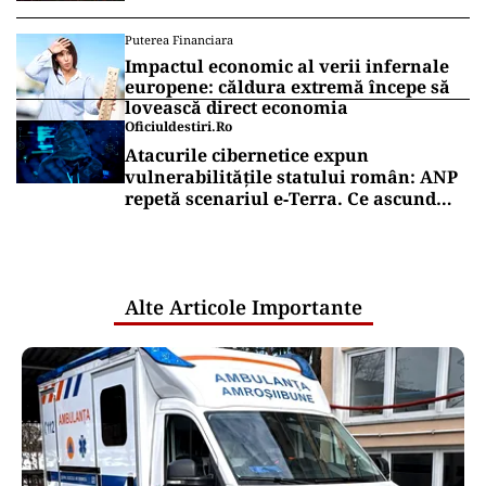
Puterea Financiara
Impactul economic al verii infernale
europene: căldura extremă începe să
lovească direct economia
Oficiuldestiri.ro
Atacurile cibernetice expun
vulnerabilitățile statului român: ANP
repetă scenariul e‑Terra. Ce ascund
comunicările oficiale și cine răspunde
pentru mentenanța IT a instituțiilor
publice
Alte Articole Importante