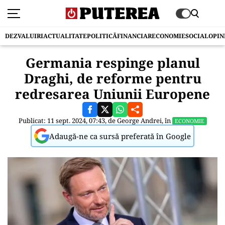
DEZVALUIRI
ACTUALITATE
POLITICĂ
FINANCIAR
ECONOMIE
SOCIAL
OPIN
Germania respinge planul
Draghi, de reforme pentru
redresarea Uniunii Europene
Publicat: 11 sept. 2024, 07:43, de
George Andrei
, în
ECONOMIE
Adaugă-ne ca sursă preferată în Google