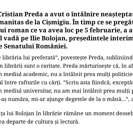
ristian Preda a avut o întâlnire neaștepta
manitas de la Cișmigiu. În timp ce se preg
ui roman ce va avea loc pe 5 februarie, a 
l vadă pe Ilie Bolojan, președintele interi
e Senatului României.
 librăria lui preferată”, povestește Preda, subliniind
în librării sunt o raritate. Preda mărturisește că, în 
n mediul academic, nu a întâlnit prea mulți politicien
 între rafturile cu cărți. ”Scriu asta fiindcă, except
n mediul universitar, nu am mai întâlnit prea mulți p
 i-aș număra, mi-ar ajunge degetele de la o mână…”, 
ța lui Bolojan în librărie rămâne un moment deosebi
a departe de cultura și lectură.