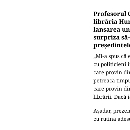
Profesorul C
librăria Hu
lansarea un
surpriza să-
președintel
„Mi-a spus că e
cu politicieni 
care provin di
petreacă timpul
care provin di
librării. Dacă
Așadar, prezen
cu rutina adese