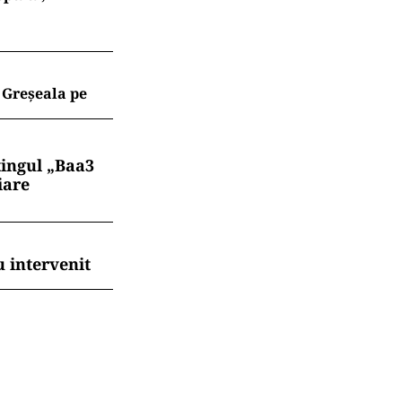
. Greșeala pe
tingul „Baa3
iare
 intervenit