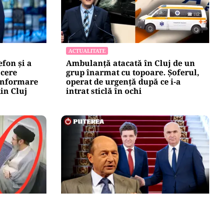
ACTUALITATE
efon și a
Ambulanță atacată în Cluj de un
 cere
grup înarmat cu topoare. Șoferul,
zinformare
operat de urgență după ce i-a
in Cluj
intrat sticlă în ochi
POLITICĂ
taba
Băsescu îi taxează pe Bolojan și