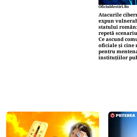
Oficiuldestiri.ro
Atacurile ciber
expun vulnerabi
statului român
repetă scenariu
Ce ascund comu
oficiale și cin
pentru mentena
instituțiilor pu