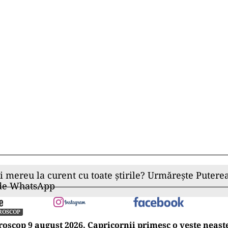
ii mereu la curent cu toate știrile? Urmărește Puterea
 de WhatsApp
ROSCOP
oscop 9 august 2026. Capricornii primesc o veste neașt