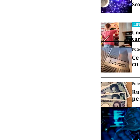
Sco
LIF
Und
car
Pute
Ce
cu
Pute
Ru
pe