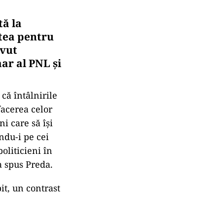
tă la
ătea pentru
avut
mar al PNL și
 că întâlnirile
afacerea celor
i care să își
ându-i pe cei
oliticieni în
a spus Preda.
t, un contrast