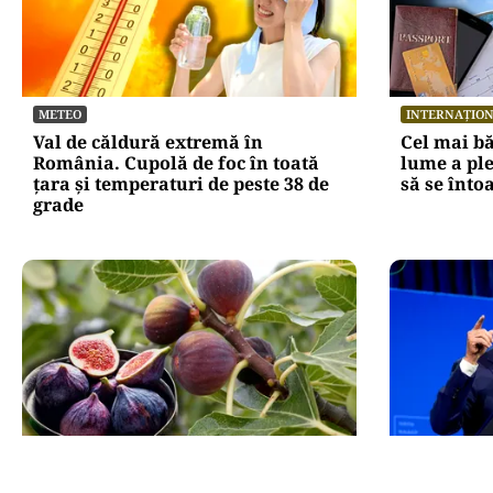
METEO
INTERNAȚIO
Val de căldură extremă în
Cel mai bă
România. Cupolă de foc în toată
lume a ple
țara și temperaturi de peste 38 de
să se înto
grade
SĂNĂTATE
INTERNAȚIO
Seva de smochin: lucruri pe care
Starea lui