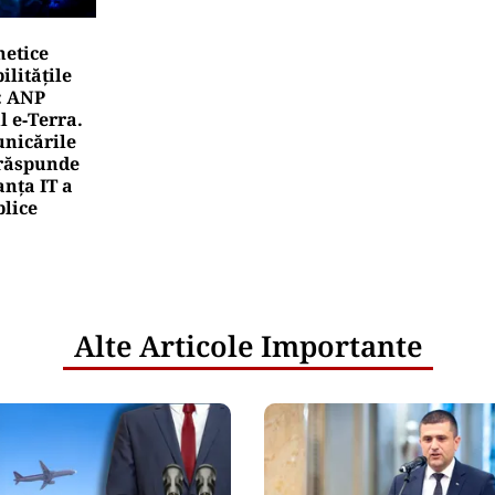
netice
litățile
: ANP
l e‑Terra.
nicările
e răspunde
nța IT a
blice
Alte Articole Importante