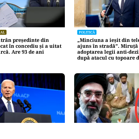
NAL
POLITICĂ
trân președinte din
„Minciuna a ieșit din tel
cat în concediu și a uitat
ajuns în stradă”. Miruță
arcă. Are 93 de ani
adoptarea legii anti-de
după atacul cu topoare d
NAL
INTERNAȚIONAL
 Joe Biden se agravează:
Primele imagini cu Moj