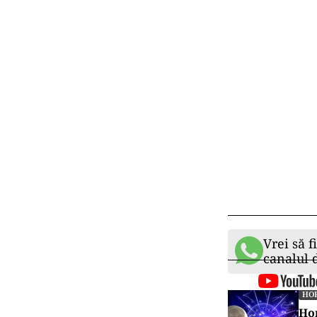
Vrei să f
canalul
HO
Hor