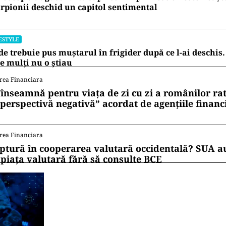
rpionii deschid un capitol sentimental
ESTYLE
e trebuie pus muștarul în frigider după ce l-ai deschis
e mulți nu o știau
rea Financiara
 înseamnă pentru viața de zi cu zi a românilor ra
 perspectivă negativă” acordat de agențiile financ
rea Financiara
ptură în cooperarea valutară occidentală? SUA au
 piața valutară fără să consulte BCE