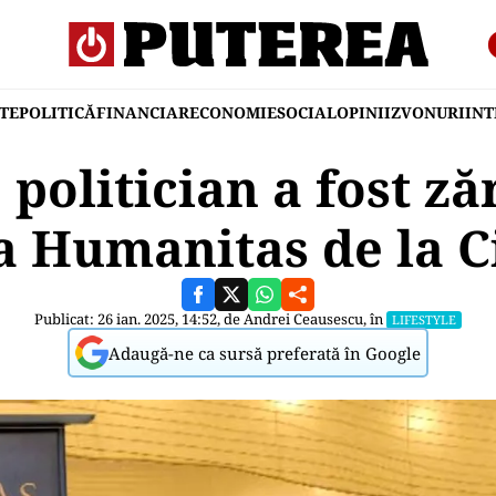
TE
POLITICĂ
FINANCIAR
ECONOMIE
SOCIAL
OPINII
ZVONURI
IN
 politician a fost zăr
ia Humanitas de la C
Publicat: 26 ian. 2025, 14:52, de
Andrei Ceausescu
, în
LIFESTYLE
Adaugă-ne ca sursă preferată în Google