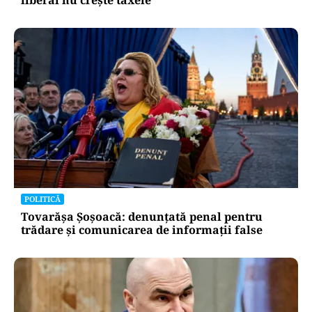
liberal nu crește taxele
POLITICĂ
Tovarășa Șoșoacă: denunțată penal pentru
trădare și comunicarea de informații false