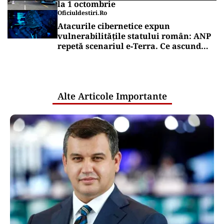
la 1 octombrie
Oficiuldestiri.ro
Atacurile cibernetice expun
vulnerabilitățile statului român: ANP
repetă scenariul e‑Terra. Ce ascund
comunicările oficiale și cine răspunde
pentru mentenanța IT a instituțiilor
publice
Alte Articole Importante