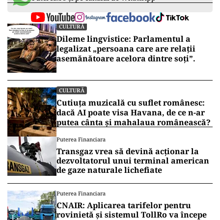
CULTURĂ
Dileme lingvistice: Parlamentul a
legalizat „persoana care are relații
asemănătoare acelora dintre soți”.
CULTURĂ
Cutiuța muzicală cu suflet românesc:
dacă AI poate visa Havana, de ce n-ar
putea cânta și mahalaua românească?
Puterea Financiara
Transgaz vrea să devină acționar la
dezvoltatorul unui terminal american
de gaze naturale lichefiate
Puterea Financiara
CNAIR: Aplicarea tarifelor pentru
rovinietă și sistemul TollRo va începe