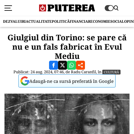
DEZVALUIRI
ACTUALITATE
POLITICĂ
FINANCIAR
ECONOMIE
SOCIAL
OPIN
Giulgiul din Torino: se pare că
nu e un fals fabricat în Evul
Mediu
Publicat: 24 aug. 2024, 07:46, de
Radu Caranfil
, în
CULTURĂ
Adaugă-ne ca sursă preferată în Google