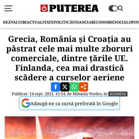
DEZVALUIRI
ACTUALITATE
POLITICĂ
FINANCIAR
ECONOMIE
SOCIAL
OPIN
Grecia, România şi Croaţia au
păstrat cele mai multe zboruri
comerciale, dintre țările UE.
Finlanda, cea mai drastică
scădere a curselor aeriene
Publicat: 14 sept. 2021, 15:54, de
Mihaela Verdes
, în
BUSINESS
Adaugă-ne ca sursă preferată în Google