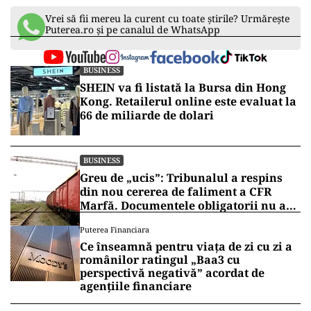
Vrei să fii mereu la curent cu toate știrile? Urmărește
Puterea.ro și pe canalul de WhatsApp
BUSINESS
SHEIN va fi listată la Bursa din Hong
Kong. Retailerul online este evaluat la
66 de miliarde de dolari
BUSINESS
Greu de „ucis”: Tribunalul a respins
din nou cererea de faliment a CFR
Marfă. Documentele obligatorii nu au
fost depuse
Puterea Financiara
Ce înseamnă pentru viața de zi cu zi a
românilor ratingul „Baa3 cu
perspectivă negativă” acordat de
agențiile financiare