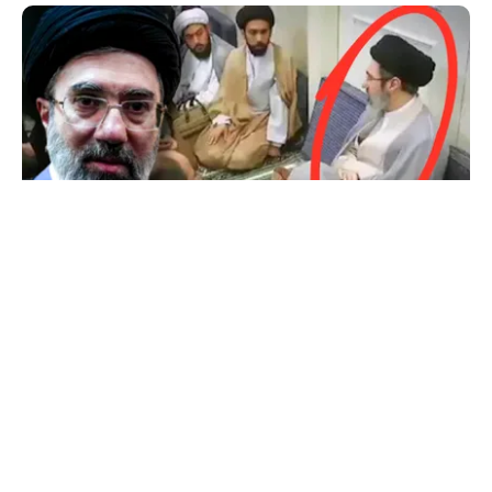
INTERNAȚIONAL
Primele imagini cu Mojtaba Khamenei. Liderul
Iranului nu a mai fost văzut de aproape 5 luni
TOS
Politica Cookies
Protecția Datelor Personale
Despre Noi
Publicitate
Echipa
© 2026, toate drepturile rezervate puterea.ro