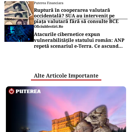
Puterea Financiara
Ruptură în cooperarea valutară
occidentală? SUA au intervenit pe
piața valutară fără să consulte BCE
Oficiuldestiri.ro
Atacurile cibernetice expun
vulnerabilitățile statului român: ANP
repetă scenariul e‑Terra. Ce ascund
comunicările oficiale și cine răspunde
pentru mentenanța IT a instituțiilor
publice
Alte Articole Importante