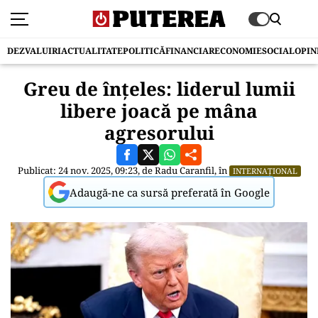
DEZVALUIRI
ACTUALITATE
POLITICĂ
FINANCIAR
ECONOMIE
SOCIAL
OPIN
Greu de înțeles: liderul lumii
libere joacă pe mâna
agresorului
Publicat: 24 nov. 2025, 09:23, de
Radu Caranfil
, în
INTERNAȚIONAL
Adaugă-ne ca sursă preferată în Google