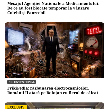
Mesajul Agenției Naționale a Medicamentului:
De ce au fost blocate temporar la vânzare
Colebil și Panzcebil
NECONVENTIONAL
FrikiPedia: răzbunarea electrocasnicelor.
Românii îl atacă pe Bolojan cu fierul de călcat
EXCLUSIV
EXCLUSIV