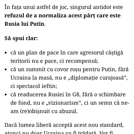
În fața unui astfel de joc, singurul antidot este
refuzul de a normaliza acest pârț care este
Rusia lui Putin
.
Să spui clar:
că un plan de pace în care agresorul câștigă
teritorii nu e pace, ci recompensă;
că un summit cu covor roșu pentru Putin, fără
Ucraina la masă, nu e „diplomație curajoasă”,
ci spectacol ieftin;
că readucerea Rusiei în G8, fără o schimbare
de fond, nu e „vizionarism”, ci un semn că ne-
am (re)obișnuit cu abuzul.
Dacă lumea liberă acceptă acest nou standard,
atunci nu doar Ucraina va fi trădată. Vor fi