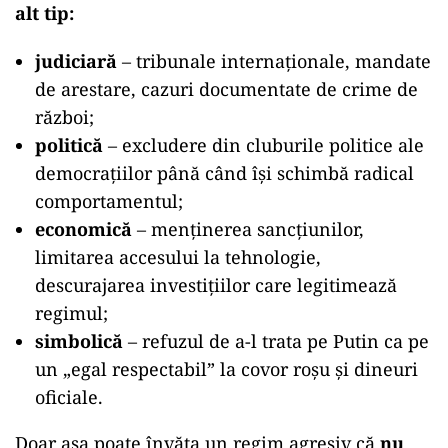
alt tip:
judiciară
– tribunale internaționale, mandate
de arestare, cazuri documentate de crime de
război;
politică
– excludere din cluburile politice ale
democrațiilor până când își schimbă radical
comportamentul;
economică
– menținerea sancțiunilor,
limitarea accesului la tehnologie,
descurajarea investițiilor care legitimează
regimul;
simbolică
– refuzul de a-l trata pe Putin ca pe
un „egal respectabil” la covor roșu și dineuri
oficiale.
Doar așa poate învăța un regim agresiv că
nu