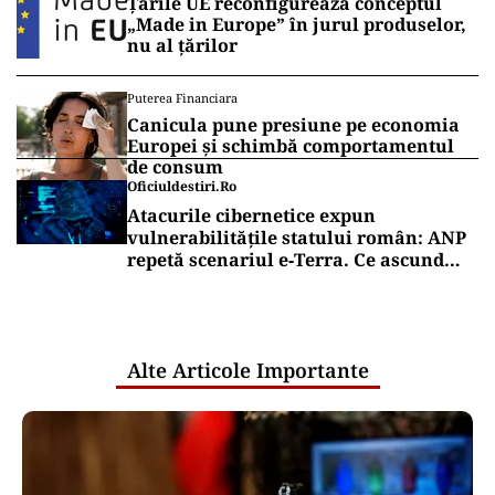
Țările UE reconfigurează conceptul
„Made in Europe” în jurul produselor,
nu al țărilor
Puterea Financiara
Canicula pune presiune pe economia
Europei și schimbă comportamentul
de consum
Oficiuldestiri.ro
Atacurile cibernetice expun
vulnerabilitățile statului român: ANP
repetă scenariul e‑Terra. Ce ascund
comunicările oficiale și cine răspunde
pentru mentenanța IT a instituțiilor
publice
Alte Articole Importante