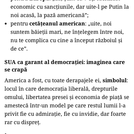
economic cu sancțiunile, dar uite-l pe Putin la
noi acasă, la pază americană”;
pentru
cetățeanul american
: „uite, noi
suntem băieții mari, ne înțelegem între noi,
nu te complica cu cine a început războiul și
de ce”.
SUA ca garant al democrației: imaginea care
se crapă
America a fost, cu toate derapajele ei,
simbolul
:
locul în care democrația liberală, drepturile
omului, libertatea presei și economia de piață se
amestecă într-un model pe care restul lumii l-a
privit fie cu admirație, fie cu invidie, dar foarte
rar cu dispreț.