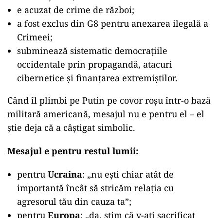
e acuzat de crime de război;
a fost exclus din G8 pentru anexarea ilegală a
Crimeei;
subminează sistematic democrațiile
occidentale prin propagandă, atacuri
cibernetice și finanțarea extremiștilor.
Când îl plimbi pe Putin pe covor roșu într-o bază
militară americană, mesajul nu e pentru el – el
știe deja că a câștigat simbolic.
Mesajul e pentru restul lumii:
pentru
Ucraina
: „nu ești chiar atât de
importantă încât să stricăm relația cu
agresorul tău din cauza ta”;
pentru
Europa
: „da, știm că v-ați sacrificat