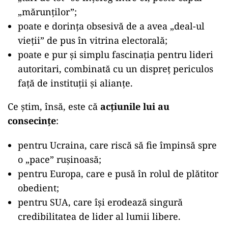
„mărunților”;
poate e dorința obsesivă de a avea „deal-ul
vieții” de pus în vitrina electorală;
poate e pur și simplu fascinația pentru lideri
autoritari, combinată cu un dispreț periculos
față de instituții și alianțe.
Ce știm, însă, este că
acțiunile lui au
consecințe
:
pentru Ucraina, care riscă să fie împinsă spre
o „pace” rușinoasă;
pentru Europa, care e pusă în rolul de plătitor
obedient;
pentru SUA, care își erodează singură
credibilitatea de lider al lumii libere.