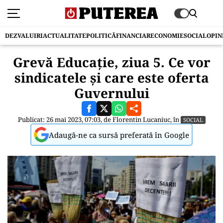
DEZVALUIRI
ACTUALITATE
POLITICĂ
FINANCIAR
ECONOMIE
SOCIAL
OPIN
Grevă Educație, ziua 5. Ce vor
sindicatele și care este oferta
Guvernului
Publicat: 26 mai 2023, 07:03, de
Florentin Lucaniuc
, în
SOCIAL
Adaugă-ne ca sursă preferată în Google