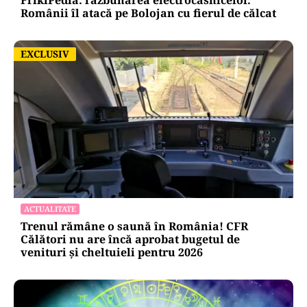
FrikiPedia: răzbunarea electrocasnicelor.
Românii îl atacă pe Bolojan cu fierul de călcat
EXCLUSIV
EXCLUSIV
ACTUALITATE
Trenul rămâne o saună în România! CFR
Călători nu are încă aprobat bugetul de
venituri și cheltuieli pentru 2026