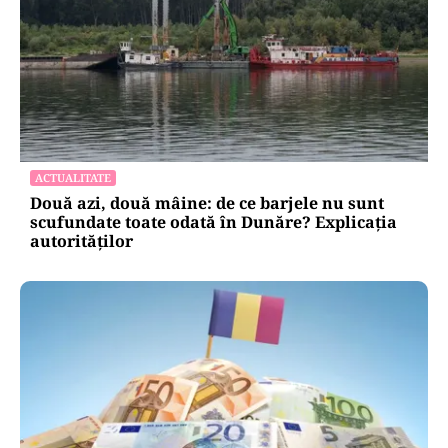
ACTUALITATE
Două azi, două mâine: de ce barjele nu sunt
scufundate toate odată în Dunăre? Explicația
autorităților