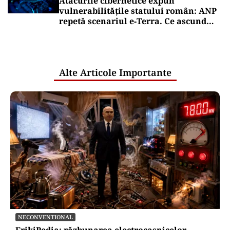
Atacurile cibernetice expun
vulnerabilitățile statului român: ANP
repetă scenariul e‑Terra. Ce ascund
comunicările oficiale și cine răspunde
pentru mentenanța IT a instituțiilor
publice
Alte Articole Importante
NECONVENTIONAL