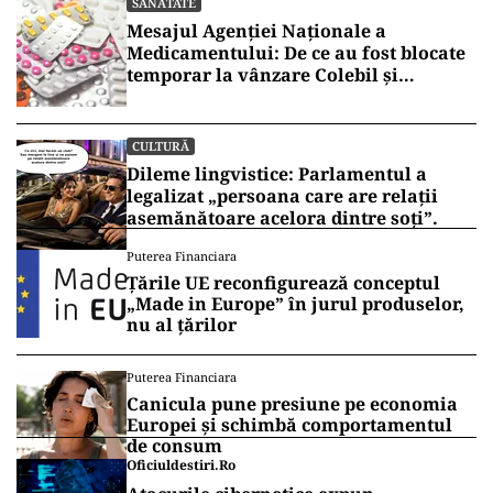
SĂNĂTATE
Mesajul Agenției Naționale a
Medicamentului: De ce au fost blocate
temporar la vânzare Colebil și
Panzcebil
CULTURĂ
Dileme lingvistice: Parlamentul a
legalizat „persoana care are relații
asemănătoare acelora dintre soți”.
Puterea Financiara
Țările UE reconfigurează conceptul
„Made in Europe” în jurul produselor,
nu al țărilor
Puterea Financiara
Canicula pune presiune pe economia
Europei și schimbă comportamentul
de consum
Oficiuldestiri.ro