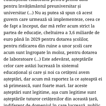
pentru învăţământul preuniversitar şi
universitar (…) Nu aş putea să spun că acest
guvern care urmează să implementeze, ceea ce
de fapt a început, dar mă refer acum strict la
partea de educaţie, cheltuirea a 3,6 miliarde de
euro până în 2029 pentru dotarea şcolilor,
pentru ridicarea din ruine a unor şcoli care
acum sunt îngropate în moloz, pentru dotarea
de laboratoare (…) Este adevărat, aşteptările
celor care astăzi lucrează în sistemul
educaţional şi care şi noi ca cetăţeni avem
aşteptări, dar acum mă raportez la ce aşteaptă ei
să primească, sunt foarte mari. Iar aceste
aşteptări sunt legitime, aşa cum legitime sunt
aşteptările tuturor cetăţenilor din această ţară,
indiferent de domeniul în care lucrează, public