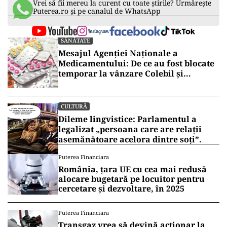
Vrei să fii mereu la curent cu toate știrile? Urmărește
Puterea.ro și pe canalul de WhatsApp
SĂNĂTATE
Mesajul Agenției Naționale a
Medicamentului: De ce au fost blocate
temporar la vânzare Colebil și
Panzcebil
CULTURĂ
Dileme lingvistice: Parlamentul a
legalizat „persoana care are relații
asemănătoare acelora dintre soți”.
Puterea Financiara
România, țara UE cu cea mai redusă
alocare bugetară pe locuitor pentru
cercetare și dezvoltare, în 2025
Puterea Financiara
Transgaz vrea să devină acționar la