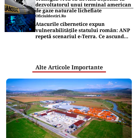
dezvoltatorul unui terminal american
de gaze naturale lichefiate
Oficiuldestiri.ro
Atacurile cibernetice expun
vulnerabilitățile statului român: ANP
repetă scenariul e‑Terra. Ce ascund
comunicările oficiale și cine răspunde
pentru mentenanța IT a instituțiilor
publice
Alte Articole Importante