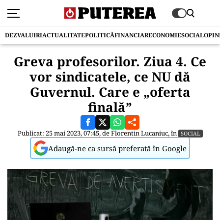
DEZVALUIRI
ACTUALITATE
POLITICĂ
FINANCIAR
ECONOMIE
SOCIAL
OPIN
Greva profesorilor. Ziua 4. Ce
vor sindicatele, ce NU dă
Guvernul. Care e „oferta
finală”
Publicat: 25 mai 2023, 07:45, de
Florentin Lucaniuc
, în
SOCIAL
Adaugă-ne ca sursă preferată în Google