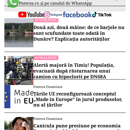
Puterea.ro și pe canalul de WhatsApp
ACTUALITATE
Două azi, două mâine: de ce barjele nu
sunt scufundate toate odată în
Dunăre? Explicația autorităților
ACTUALITATE
Alertă majoră în Timiș! Populația,
evacuată după răsturnarea unui
camion cu hipoclorit pe DN68A
Puterea Financiara
Țările UE reconfigurează conceptul
„Made in Europe” în jurul produselor,
nu al țărilor
Puterea Financiara
Canicula pune presiune pe economia