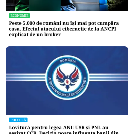
ECONOMIE
Peste 5.000 de români nu își mai pot cumpăra
casa. Efectul atacului cibernetic de la ANCPI
explicat de un broker
POLITICĂ
Lovitură pentru legea ANI: USR și PNL au
sesizat CCR. Decizia poate influența banii din