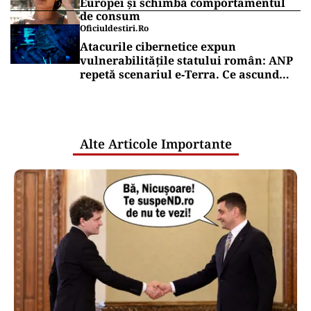
Europei și schimbă comportamentul
de consum
Oficiuldestiri.ro
Atacurile cibernetice expun
vulnerabilitățile statului român: ANP
repetă scenariul e‑Terra. Ce ascund
comunicările oficiale și cine răspunde
pentru mentenanța IT a instituțiilor
publice
Alte Articole Importante