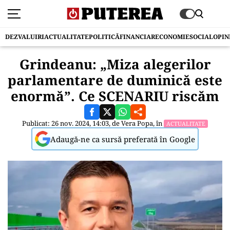
DEZVALUIRI
ACTUALITATE
POLITICĂ
FINANCIAR
ECONOMIE
SOCIAL
OPIN
Grindeanu: „Miza alegerilor
parlamentare de duminică este
enormă”. Ce SCENARIU riscăm
Publicat: 26 nov. 2024, 14:03, de
Vera Popa
, în
ACTUALITATE
Adaugă-ne ca sursă preferată în Google