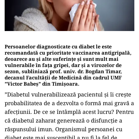
Persoanelor diagnosticate cu diabet le este
recomandată cu prioritate vaccinarea antigripală,
deoarece au și alte suferințe și sunt mult mai
vulnerabile în fața gripei, dar și a virozelor de
sezon, subliniază prof. univ. dr. Bogdan Timar,
decanul Facultății de Medicină din cadrul UMF
”Victor Babeș” din Timișoara.
”Diabetul vulnerabilizează pacientul și îi crește
probabilitatea de a dezvolta o formă mai gravă a
afecțiunii. De ce se întâmplă acest lucru? Pentru
că diabetul zaharat generează o disfuncție a
răspunsului imun. Organismul persoanei cu
diabet este mai susceptibil a nu fi la fel de