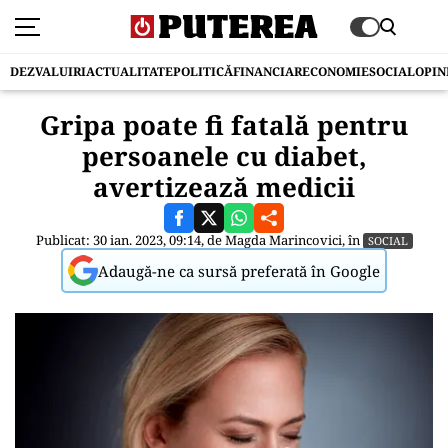
DEZVALUIRI
ACTUALITATE
POLITICĂ
FINANCIAR
ECONOMIE
SOCIAL
OPIN
Gripa poate fi fatală pentru
persoanele cu diabet,
avertizează medicii
Publicat: 30 ian. 2023, 09:14, de
Magda Marincovici
, în
SOCIAL
Adaugă-ne ca sursă preferată în Google