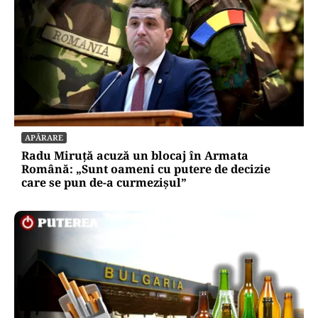
APĂRARE
Radu Miruță acuză un blocaj în Armata
Română: „Sunt oameni cu putere de decizie
care se pun de-a curmezișul”