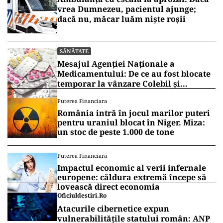
vrea Dumnezeu, pacientul ajunge;
dacă nu, măcar luăm niște roșii
SĂNĂTATE
Mesajul Agenției Naționale a
Medicamentului: De ce au fost blocate
temporar la vânzare Colebil și
Panzcebil
Puterea Financiara
România intră în jocul marilor puteri
pentru uraniul blocat în Niger. Miza:
un stoc de peste 1.000 de tone
Puterea Financiara
Impactul economic al verii infernale
europene: căldura extremă începe să
lovească direct economia
Oficiuldestiri.ro
Atacurile cibernetice expun
vulnerabilitățile statului român: ANP