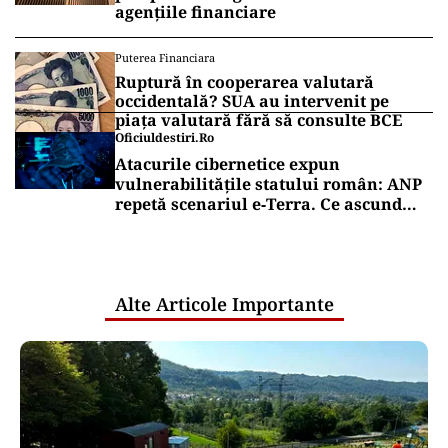
agențiile financiare
Puterea Financiara
Ruptură în cooperarea valutară
occidentală? SUA au intervenit pe
piața valutară fără să consulte BCE
Oficiuldestiri.ro
Atacurile cibernetice expun
vulnerabilitățile statului român: ANP
repetă scenariul e‑Terra. Ce ascund
comunicările oficiale și cine răspunde
pentru mentenanța IT a instituțiilor
publice
Alte Articole Importante