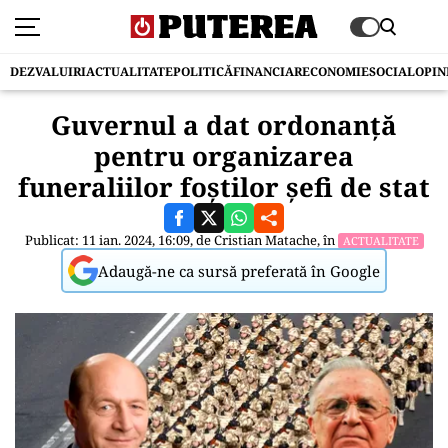
DEZVALUIRI
ACTUALITATE
POLITICĂ
FINANCIAR
ECONOMIE
SOCIAL
OPIN
Guvernul a dat ordonanță
pentru organizarea
funeraliilor foștilor șefi de stat
Publicat: 11 ian. 2024, 16:09, de
Cristian Matache
, în
ACTUALITATE
Adaugă-ne ca sursă preferată în Google