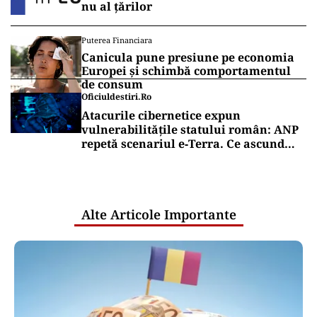
nu al țărilor
Puterea Financiara
Canicula pune presiune pe economia
Europei și schimbă comportamentul
de consum
Oficiuldestiri.ro
Atacurile cibernetice expun
vulnerabilitățile statului român: ANP
repetă scenariul e‑Terra. Ce ascund
comunicările oficiale și cine răspunde
pentru mentenanța IT a instituțiilor
publice
Alte Articole Importante