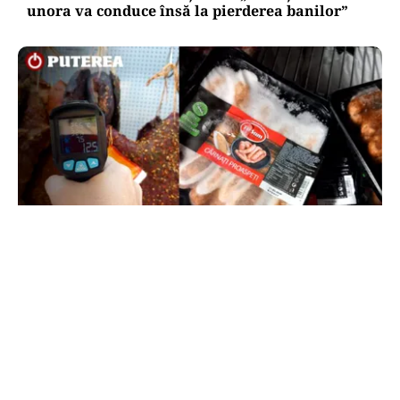
unora va conduce însă la pierderea banilor”
ACTUALITATE
Amenzi ANPC de peste 300.000 de lei la Bâlea
Lac: produse expirate, frigidere ruginite și
produse din carne și lapte, lăsate la soare
TOS
Politica Cookies
Protecția Datelor Personale