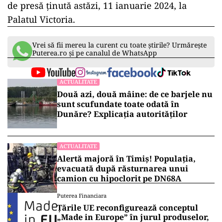
de presă ținută astăzi, 11 ianuarie 2024, la
Palatul Victoria.
Vrei să fii mereu la curent cu toate știrile? Urmărește
Puterea.ro și pe canalul de WhatsApp
ACTUALITATE
Două azi, două mâine: de ce barjele nu
sunt scufundate toate odată în
Dunăre? Explicația autorităților
ACTUALITATE
Alertă majoră în Timiș! Populația,
evacuată după răsturnarea unui
camion cu hipoclorit pe DN68A
Puterea Financiara
Țările UE reconfigurează conceptul
„Made in Europe” în jurul produselor,