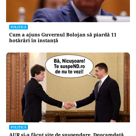
POLITICĂ
Cum a ajuns Guvernul Bolojan să piardă 11
hotărâri în instanță
POLITICĂ
AUR și-a făcut site de suspendare. Deocamdată,