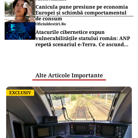
Canicula pune presiune pe economia
Europei și schimbă comportamentul
de consum
Oficiuldestiri.ro
Atacurile cibernetice expun
vulnerabilitățile statului român: ANP
repetă scenariul e‑Terra. Ce ascund
comunicările oficiale și cine răspunde
pentru mentenanța IT a instituțiilor
publice
Alte Articole Importante
EXCLUSIV
EXCLUSIV