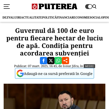
DEZVALUIRI
ACTUALITATE
POLITICĂ
FINANCIAR
ECONOMIE
SOCIAL
OPIN
Guvernul dă 100 de euro
pentru fiecare hectar de luciu
de apă. Condiţia pentru
acordarea subvenţiei
Publicat: 07 mart. 2025, 16:45, de
Ionut Jifcu
, în
MEDIU
Adaugă-ne ca sursă preferată în Google