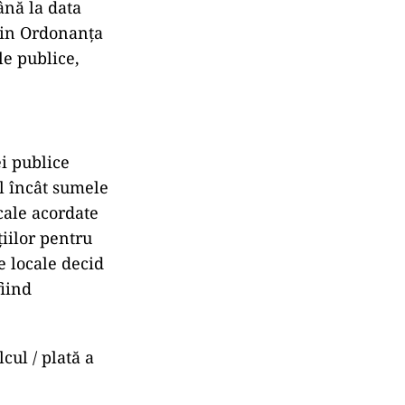
până la data
) din Ordonanța
le publice,
ei publice
el încât sumele
scale acordate
țiilor pentru
le locale decid
fiind
cul / plată a