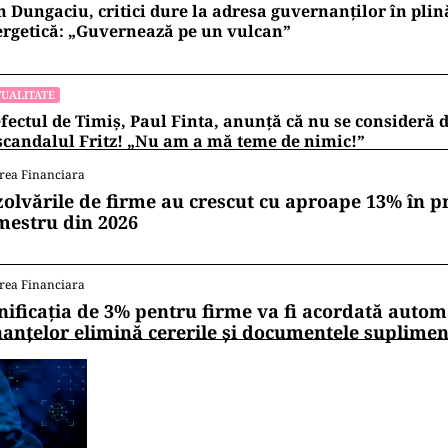
 Dungaciu, critici dure la adresa guvernanților în plin
rgetică: „Guvernează pe un vulcan”
UALITATE
fectul de Timiș, Paul Finta, anunță că nu se consideră
scandalul Fritz! „Nu am a mă teme de nimic!”
rea Financiara
zolvările de firme au crescut cu aproape 13% în p
mestru din 2026
rea Financiara
nificația de 3% pentru firme va fi acordată autom
nanțelor elimină cererile și documentele suplime