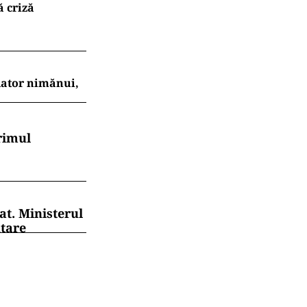
ă criză
 dator nimănui,
rimul
at. Ministerul
ntare