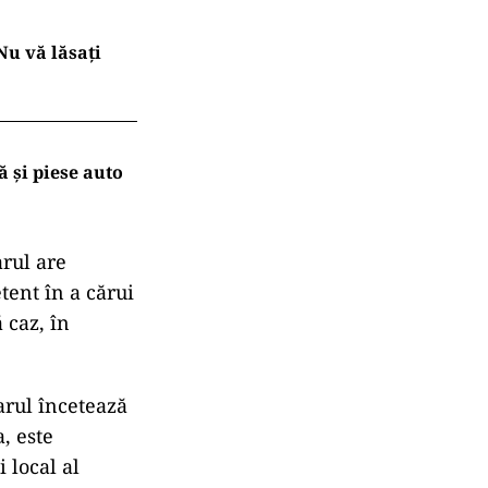
„Nu vă lăsați
ă și piese auto
arul are
tent în a cărui
 caz, în
arul încetează
, este
 local al