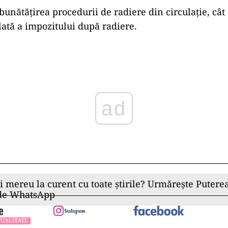
bunătățirea procedurii de radiere din circulație, cât
plată a impozitului după radiere.
ad
ii mereu la curent cu toate știrile? Urmărește Puterea
 de WhatsApp
UALITATE