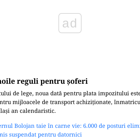
oile reguli pentru şoferi
tului de lege, noua dată pentru plata impozitului est
ntru mijloacele de transport achiziționate, înmatricu
lași an calendaristic.
rnul Bolojan taie în carne vie: 6.000 de posturi elimi
mis suspendat pentru datornici