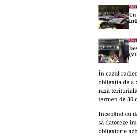
ACT
Un 
int
ACT
Des
(V
În cazul radier
obligația de a
rază teritorial
termen de 30 de
Începând cu da
să datoreze im
obligatorie ach