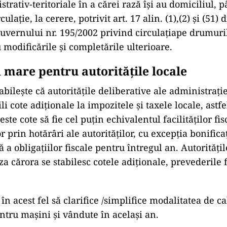
strativ-teritoriale în a cărei rază își au domiciliul, 
culație, la cerere, potrivit art. 17 alin. (1),(2) și (51
uvernului nr. 195/2002 privind circulațiape drumuri
 modificările și completările ulterioare.
 mare pentru autorităţile locale
bilește că autoritățile deliberative ale administrați
ili cote adiționale la impozitele și taxele locale, astf
ste cote să fie cel puțin echivalentul facilităților fi
r prin hotărâri ale autorităților, cu excepția bonifica
ă a obligațiilor fiscale pentru întregul an. Autorități
aza cărora se stabilesc cotele adiționale, prevederile 
n acest fel să clarifice /simplifice modalitatea de cal
ntru mașini și vândute în același an.