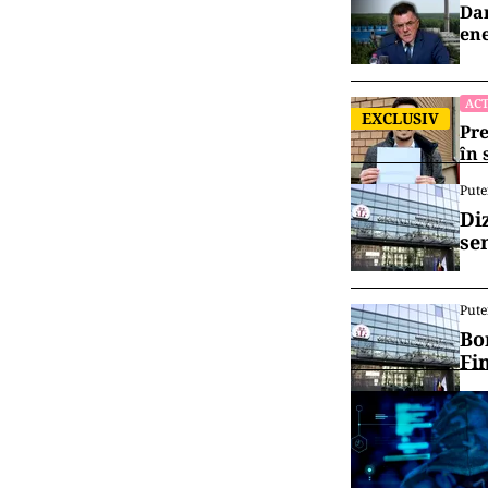
Dan
ene
ACT
EXCLUSIV
Pre
în 
Pute
Di
se
Pute
Bo
Fi