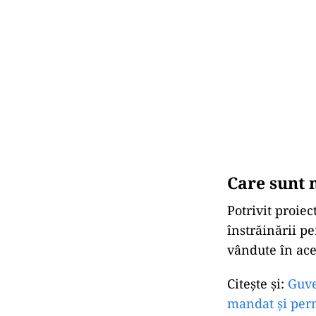
Care sunt n
Potrivit proiec
înstrăinării pe
vândute în ace
Citeşte şi:
Guve
mandat și per