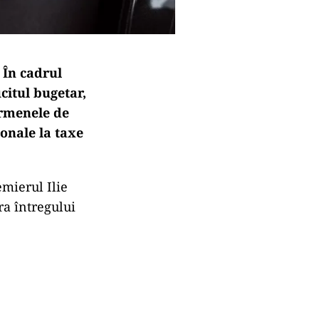
 În cadrul
citul bugetar,
ermenele de
ionale la taxe
emierul Ilie
a întregului