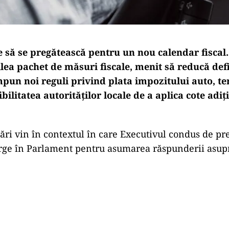
e să se pregătească pentru un nou calendar fiscal.
ilea pachet de măsuri fiscale, menit să reducă defi
impun noi reguli privind plata impozitului auto, t
ibilitatea autorităților locale de a aplica cote adiț
ări vin în contextul în care Executivul condus de pr
rge în Parlament pentru asumarea răspunderii asupr
Play