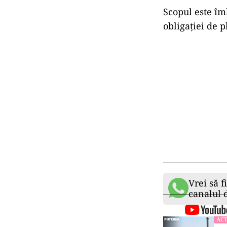
Scopul este îm
obligației de 
Vrei să f
canalul
ACT