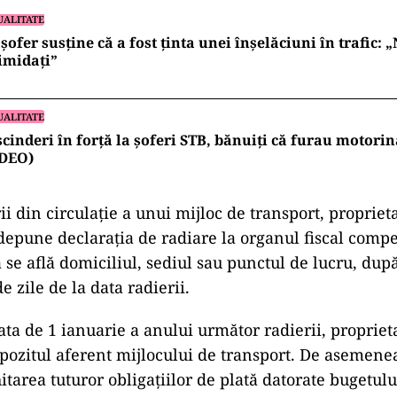
UALITATE
șofer susține că a fost ținta unei înșelăciuni în trafic: 
imidați”
UALITATE
cinderi în forță la șoferi STB, bănuiți că furau motorin
IDEO)
ii din circulație a unui mijloc de transport, propriet
 depune declarația de radiare la organul fiscal compe
ă se află domiciliul, sediul sau punctul de lucru, după
 zile de la data radierii.
ta de 1 ianuarie a anului următor radierii, propriet
pozitul aferent mijlocului de transport. De asemenea
itarea tuturor obligațiilor de plată datorate bugetului