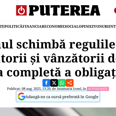
TE
POLITICĂ
FINANCIAR
ECONOMIE
SOCIAL
OPINII
ZVONURI
IN
ul schimbă regulile
orii și vânzătorii d
a completă a obligaț
Publicat: 08 aug. 2025, 13:20, de
Anamaria Ionel
, în
ACTUALITATE
Adaugă-ne ca sursă preferată în Google