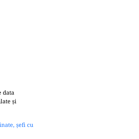
e data
late și
nate, șefi cu