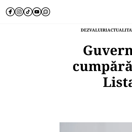
DEZVALUIRI
ACTUALITA
Guvern
cumpărăt
List