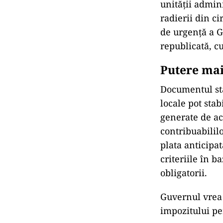
unității admini
radierii din cir
de urgență a G
republicată, cu
Putere mai
Documentul sta
locale pot stab
generate de ace
contribuabililo
plata anticipat
criteriile în b
obligatorii.
Guvernul vrea î
impozitului pe