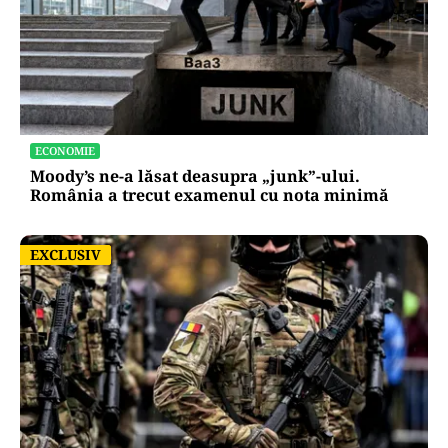
ECONOMIE
Moody’s ne-a lăsat deasupra „junk”-ului.
România a trecut examenul cu nota minimă
EXCLUSIV
EXCLUSIV