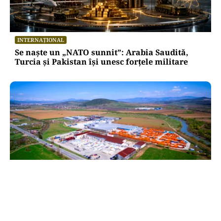
INTERNAȚIONAL
Se naște un „NATO sunnit”: Arabia Saudită,
Turcia și Pakistan își unesc forțele militare
BUSINESS
TeraPlast (TRP) —Venituri în creștere,