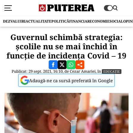
DEZVALUIRI
ACTUALITATE
POLITICĂ
FINANCIAR
ECONOMIE
SOCIAL
OPIN
Guvernul schimbă strategia:
școlile nu se mai închid în
funcție de incidența Covid – 19
Publicat: 29 sept. 2021, 16:10, de
Cezar Amariei
, în
EDUCAȚIE
Adaugă-ne ca sursă preferată în Google