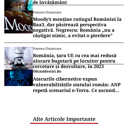
de învățământ
Puterea Financiara
Moody’s menține ratingul României la
Baa3, dar păstrează perspectiva
negativă. Negrescu: România „nu a
câștigat nimic, a evitat o pierdere”
Puterea Financiara
România, țara UE cu cea mai redusă
alocare bugetară pe locuitor pentru
cercetare și dezvoltare, în 2025
Oficiuldestiri.ro
Atacurile cibernetice expun
vulnerabilitățile statului român: ANP
repetă scenariul e‑Terra. Ce ascund
comunicările oficiale și cine răspunde
pentru mentenanța IT a instituțiilor
publice
Alte Articole Importante