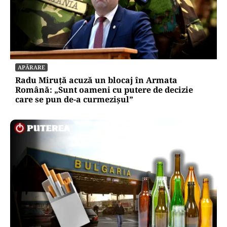
APĂRARE
Radu Miruță acuză un blocaj în Armata
Română: „Sunt oameni cu putere de decizie
care se pun de-a curmezișul”