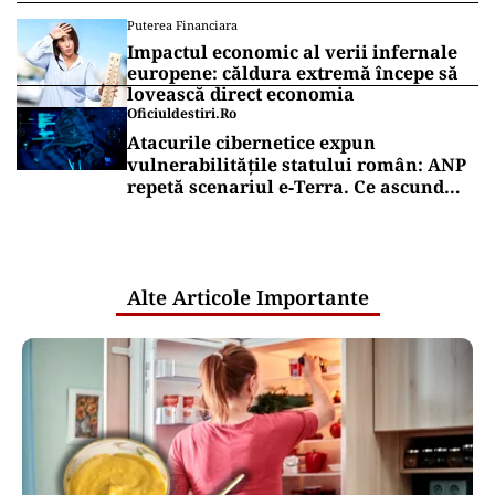
Puterea Financiara
Impactul economic al verii infernale
europene: căldura extremă începe să
lovească direct economia
Oficiuldestiri.ro
Atacurile cibernetice expun
vulnerabilitățile statului român: ANP
repetă scenariul e‑Terra. Ce ascund
comunicările oficiale și cine răspunde
pentru mentenanța IT a instituțiilor
publice
Alte Articole Importante