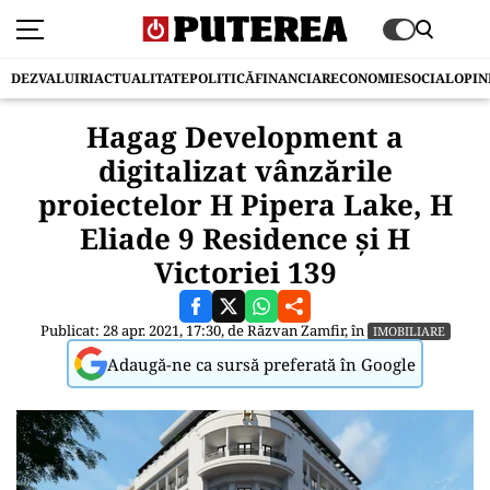
DEZVALUIRI
ACTUALITATE
POLITICĂ
FINANCIAR
ECONOMIE
SOCIAL
OPIN
Hagag Development a
digitalizat vânzările
proiectelor H Pipera Lake, H
Eliade 9 Residence și H
Victoriei 139
Publicat: 28 apr. 2021, 17:30, de
Răzvan Zamfir
, în
IMOBILIARE
Adaugă-ne ca sursă preferată în Google