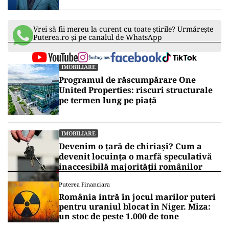
miliarde
Vrei să fii mereu la curent cu toate știrile? Urmărește
Puterea.ro și pe canalul de WhatsApp
IMOBILIARE
Programul de răscumpărare One
United Properties: riscuri structurale
pe termen lung pe piață
IMOBILIARE
Devenim o țară de chiriași? Cum a
devenit locuința o marfă speculativă
inaccesibilă majorității românilor
Puterea Financiara
România intră în jocul marilor puteri
pentru uraniul blocat în Niger. Miza:
un stoc de peste 1.000 de tone