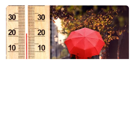
METEO
Când scad temperaturile în București sub 25 de
grade. Ce arată prognoza pentru septembrie
2026
TOS
Politica Cookies
Protecția Datelor Personale
Despre Noi
Publicitate
Echipa