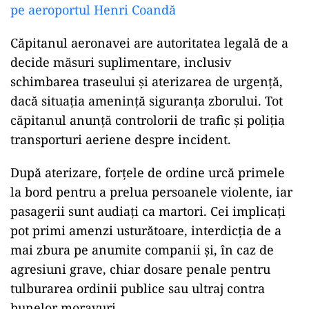
pe aeroportul Henri Coandă
Căpitanul aeronavei are autoritatea legală de a
decide măsuri suplimentare, inclusiv
schimbarea traseului și aterizarea de urgență,
dacă situația amenință siguranța zborului. Tot
căpitanul anunță controlorii de trafic și poliția
transporturi aeriene despre incident.
După aterizare, forțele de ordine urcă primele
la bord pentru a prelua persoanele violente, iar
pasagerii sunt audiați ca martori. Cei implicați
pot primi amenzi usturătoare, interdicția de a
mai zbura pe anumite companii și, în caz de
agresiuni grave, chiar dosare penale pentru
tulburarea ordinii publice sau ultraj contra
bunelor moravuri.