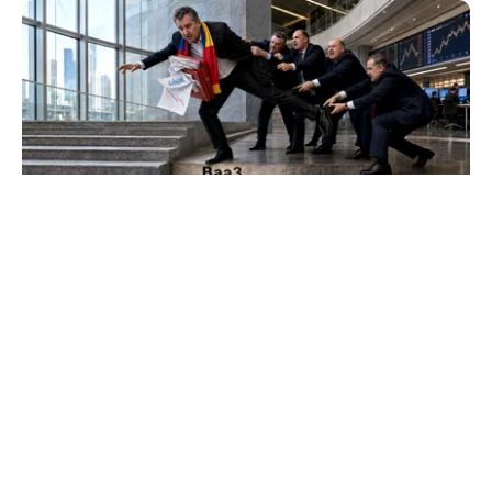
ECONOMIE
Moody’s ne-a lăsat deasupra „junk”-ului.
România a trecut examenul cu nota minimă
TOS
Politica Cookies
Protecția Datelor Personale
Despre Noi
Publicitate
Echipa
© 2026, toate drepturile rezervate puterea.ro