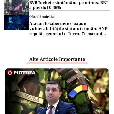
BVB încheie săptămâna pe minus. BET
a pierdut 0,56%
Oficiuldestiri.ro
Atacurile cibernetice expun
vulnerabilitățile statului român: ANP
repetă scenariul e‑Terra. Ce ascund
comunicările oficiale și cine răspunde
pentru mentenanța IT a instituțiilor
publice
Alte Articole Importante