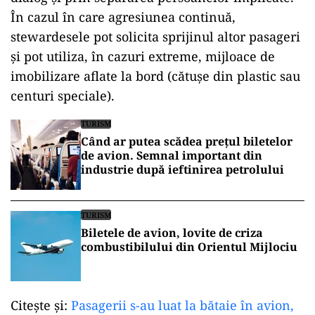
În cazul în care agresiunea continuă,
stewardesele pot solicita sprijinul altor pasageri
și pot utiliza, în cazuri extreme, mijloace de
imobilizare aflate la bord (cătușe din plastic sau
centuri speciale).
TURISM
Când ar putea scădea prețul biletelor
de avion. Semnal important din
industrie după ieftinirea petrolului
TURISM
Biletele de avion, lovite de criza
combustibilului din Orientul Mijlociu
Citeşte şi:
Pasagerii s-au luat la bătaie în avion,