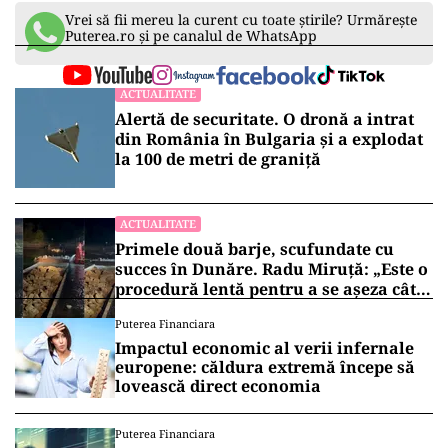
Vrei să fii mereu la curent cu toate știrile? Urmărește
Puterea.ro și pe canalul de WhatsApp
ACTUALITATE
Alertă de securitate. O dronă a intrat
din România în Bulgaria şi a explodat
la 100 de metri de graniţă
ACTUALITATE
Primele două barje, scufundate cu
succes în Dunăre. Radu Miruță: „Este o
procedură lentă pentru a se așeza cât
mai bine”
Puterea Financiara
Impactul economic al verii infernale
europene: căldura extremă începe să
lovească direct economia
Puterea Financiara