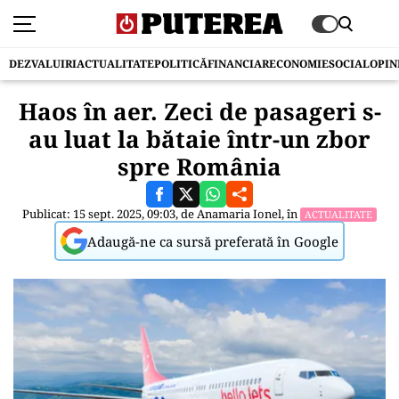
DEZVALUIRI
ACTUALITATE
POLITICĂ
FINANCIAR
ECONOMIE
SOCIAL
OPIN
Haos în aer. Zeci de pasageri s-
au luat la bătaie într-un zbor
spre România
Publicat: 15 sept. 2025, 09:03, de
Anamaria Ionel
, în
ACTUALITATE
Adaugă-ne ca sursă preferată în Google