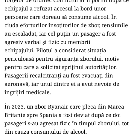
forțelor de ordine. Conflictul ar fi pornit după ce
echipajul a refuzat accesul la bord unor
persoane care doreau să consume alcool. În
ciuda eforturilor însoțitorilor de zbor, tensiunile
au escaladat, iar cel puțin un pasager a fost
agresiv verbal și fizic cu membrii
echipajului. Pilotul a considerat situația
periculoasă pentru siguranța zborului, motiv
pentru care a solicitat sprijinul autorităților.
Pasagerii recalcitranți au fost evacuați din
aeronavă, iar unul dintre ei a avut nevoie de
îngrijiri medicale.
În 2023, un zbor Ryanair care pleca din Marea
Britanie spre Spania a fost deviat după ce doi
pasageri s-au agresat fizic în timpul zborului, tot
din cauza consumului de alcool.