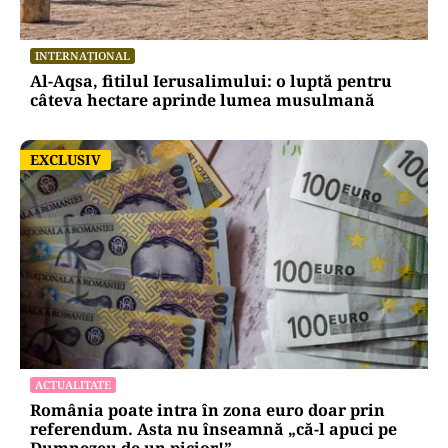
INTERNAȚIONAL
Al-Aqsa, fitilul Ierusalimului: o luptă pentru
câteva hectare aprinde lumea musulmană
EXCLUSIV
EXCLUSIV
ACTUALITATE
România poate intra în zona euro doar prin
referendum. Asta nu înseamnă „că-l apuci pe
Dumnezeu de un picior!”