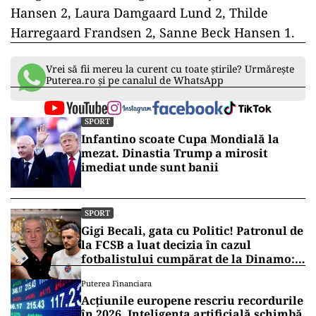
Hansen 2, Laura Damgaard Lund 2, Thilde
Harregaard Frandsen 2, Sanne Beck Hansen 1.
Vrei să fii mereu la curent cu toate știrile? Urmărește
Puterea.ro și pe canalul de WhatsApp
SPORT
Infantino scoate Cupa Mondială la
mezat. Dinastia Trump a mirosit
imediat unde sunt banii
SPORT
Gigi Becali, gata cu Politic! Patronul de
la FCSB a luat decizia în cazul
fotbalistului cumpărat de la Dinamo:
„Fac curățenie! Nu e de echipa asta”
Puterea Financiara
Acțiunile europene rescriu recordurile
în 2026. Inteligența artificială schimbă