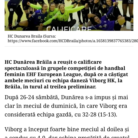
HC Dunarea Braila (Sursa:
https://www.facebook.com/HCDBraila/photos/a.1658139837765383/28
HC Dunărea Brăila a reuşit o calificare
spectaculoasă în grupele competiţiei de handbal
feminin EHF European League, după ce a câştigat
ambele meciuri cu echipa daneză Viborg HK, la
Brăila, în turul al treilea preliminar.
După 26-24 sâmbătă, Dunărea s-a impus şi mai
clar în meciul de duminică, în care Viborg era
considerată echipa gazdă, cu 32-28 (15-13).
Viborg a început foarte bine meciul al doilea şi
a condus cu 4-0, dar echipa pregătită de croatul