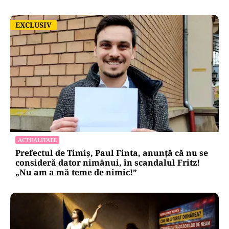
EXCLUSIV
EXCLUSIV
ACTUALITATE
Prefectul de Timiș, Paul Finta, anunță că nu se
consideră dator nimănui, în scandalul Fritz!
„Nu am a mă teme de nimic!”