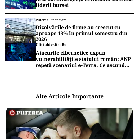
liderii bursei
Puterea Financiara
Dizolvările de firme au crescut cu
aproape 13% în primul semestru din
2026
Oficiuldestiri.ro
Atacurile cibernetice expun
vulnerabilitățile statului român: ANP
repetă scenariul e‑Terra. Ce ascund
comunicările oficiale și cine răspunde
pentru mentenanța IT a instituțiilor
publice
Alte Articole Importante