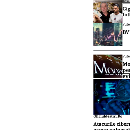
SP
Gig
fot
Pute
BV
Pute
Mo
pe
ev
Oficiuldestiri.ro
Atacurile ciber
expun vulnerabi