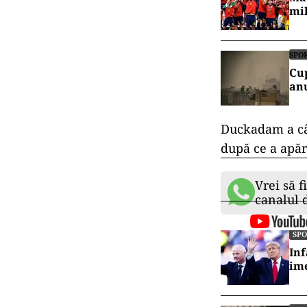
mil
SPO
Cup
anu
Duckadam a câş
după ce a apăra
Vrei să f
canalul
SP
Inf
ime