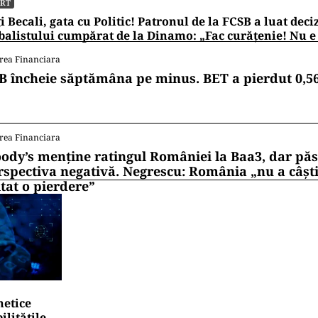
ORT
i Becali, gata cu Politic! Patronul de la FCSB a luat deci
balistului cumpărat de la Dinamo: „Fac curățenie! Nu e
rea Financiara
B încheie săptămâna pe minus. BET a pierdut 0,5
rea Financiara
ody’s menține ratingul României la Baa3, dar pă
rspectiva negativă. Negrescu: România „nu a câști
itat o pierdere”
netice
litățile