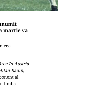
ranumit
na martie va
în cea
ărea în Austria
Milan Radin,
mponent al
 în limba