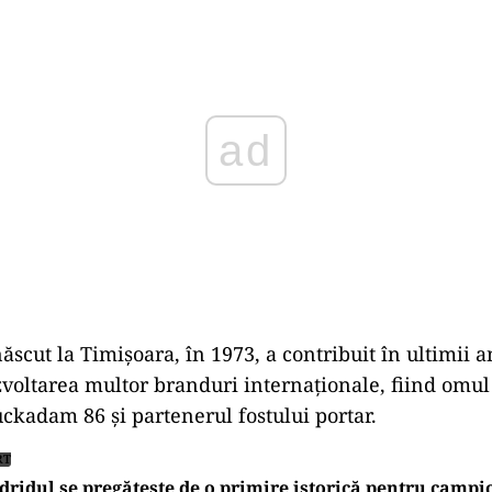
Play
scut la Timişoara, în 1973, a contribuit în ultimii a
zvoltarea multor branduri internaţionale, fiind omul
kadam 86 şi partenerul fostului portar.
RT
ridul se pregătește de o primire istorică pentru campi