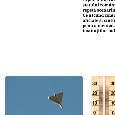
statului român
repetă scenariu
Ce ascund comu
oficiale și cin
pentru mentena
instituțiilor pu