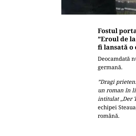
Fostul por
”Eroul de la
fi lansată o
Deocamdată nu 
germană.
”Dragi prieten
un roman în li
intitulat ,,Der
echipei Steaua,
română.