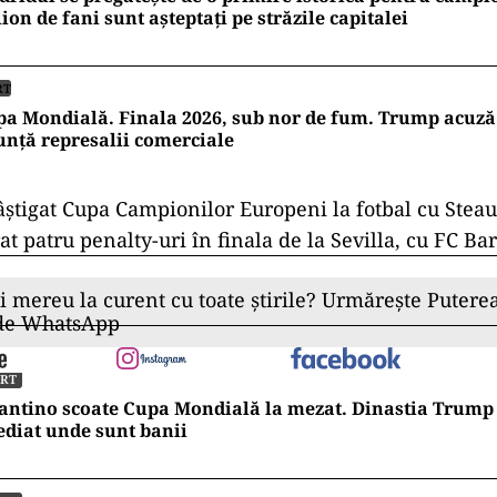
ion de fani sunt așteptați pe străzile capitalei
RT
a Mondială. Finala 2026, sub nor de fum. Trump acuză
nță represalii comerciale
tigat Cupa Campionilor Europeni la fotbal cu Steau
t patru penalty-uri în finala de la Sevilla, cu FC Bar
ii mereu la curent cu toate știrile? Urmărește Puterea
 de WhatsApp
ORT
antino scoate Cupa Mondială la mezat. Dinastia Trump 
diat unde sunt banii