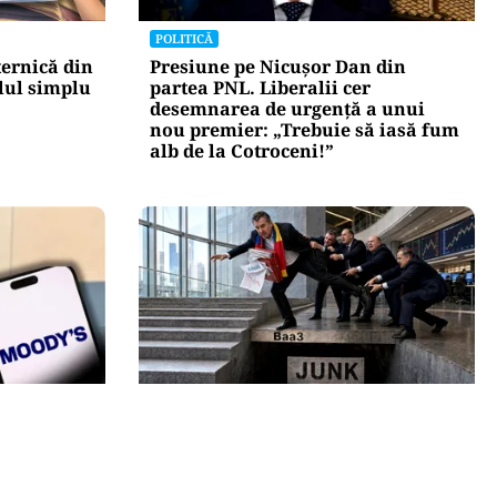
POLITICĂ
ternică din
Presiune pe Nicușor Dan din
lul simplu
partea PNL. Liberalii cer
desemnarea de urgență a unui
nou premier: „Trebuie să iasă fum
alb de la Cotroceni!”
ECONOMIE
ia
Moody’s ne-a lăsat deasupra
nii din
„junk”-ului. România a trecut
g:
examenul cu nota minimă