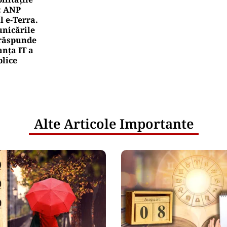
: ANP
l e‑Terra.
nicările
e răspunde
nța IT a
blice
Alte Articole Importante