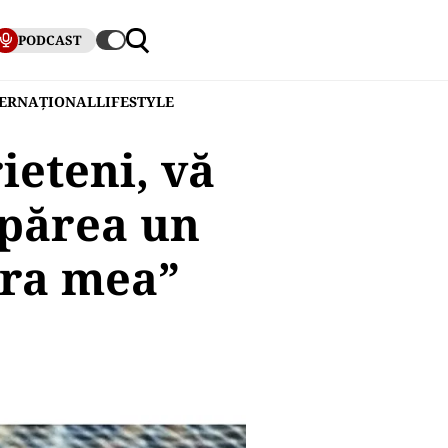
PODCAST
TERNAȚIONAL
LIFESTYLE
eteni, vă
apărea un
era mea”