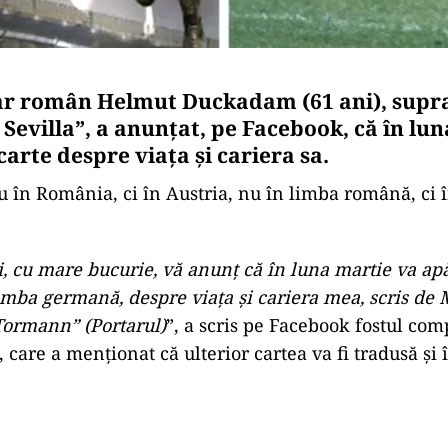
tar român Helmut Duckadam (61 ani), sup
 Sevilla”, a anunţat, pe Facebook, că în lu
 carte despre viaţa şi cariera sa.
în România, ci în Austria, nu în limba română, ci 
i, cu mare bucurie, vă anunţ că în luna martie va ap
mba germană, despre viaţa şi cariera mea, scris de 
 Tormann” (Portarul)
”, a scris pe Facebook fostul co
 care a menţionat că ulterior cartea va fi tradusă şi