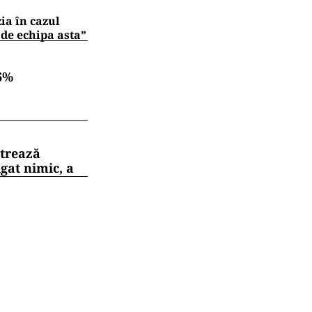
zia în cazul
 de echipa asta”
6%
strează
gat nimic, a