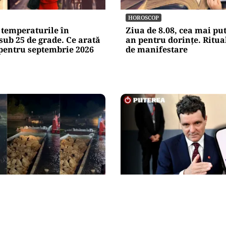
HOROSCOP
 temperaturile în
Ziua de 8.08, cea mai pu
sub 25 de grade. Ce arată
an pentru dorințe. Ritua
pentru septembrie 2026
de manifestare
POLITICĂ
ouă barje, scufundate cu
Nicușor Dan, după deciz
 Dunăre. Radu Miruță:
Moody’s. Ce câștigă româ
ocedură lentă pentru a se
decizia agenției de ratin