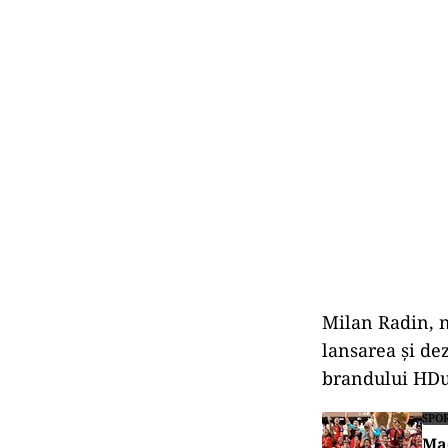
Milan Radin, nă
lansarea şi de
brandului HDuc
SPO
Mad