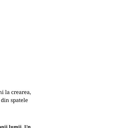
ni la crearea,
 din spatele
onii lumii. Un