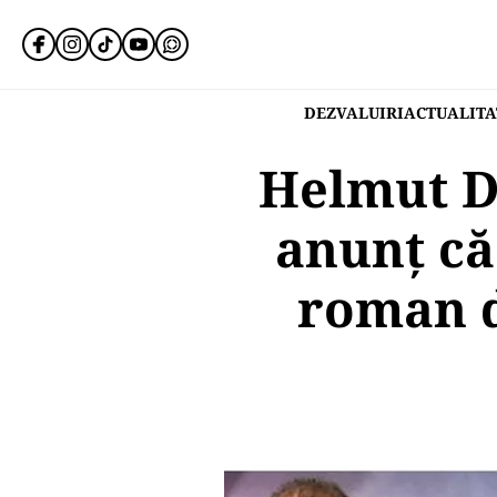
DEZVALUIRI
ACTUALITA
Helmut D
anunţ că
roman d