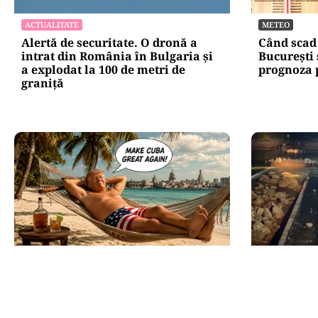
ACTUALITATE
METEO
Alertă de securitate. O dronă a
Când scad
intrat din România în Bulgaria şi
București 
a explodat la 100 de metri de
prognoza 
graniţă
INTERNAȚIONAL
ACTUALITATE
Cuba, prinsă în menghină. Marco
Primele d
Rubio avertizează Havana că nu
succes în
mai există nicio „supapă de
„Este o pr