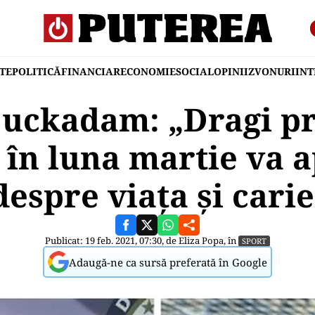
TE
POLITICĂ
FINANCIAR
ECONOMIE
SOCIAL
OPINII
ZVONURI
IN
uckadam: „Dragi pri
 în luna martie va 
espre viaţa şi cari
Publicat: 19 feb. 2021, 07:30, de
Eliza Popa
, în
SPORT
Adaugă-ne ca sursă preferată în Google