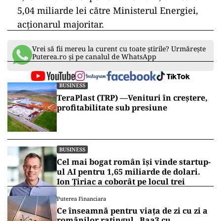
5,04 miliarde lei către Ministerul Energiei,
acționarul majoritar.
Vrei să fii mereu la curent cu toate știrile? Urmărește
Puterea.ro și pe canalul de WhatsApp
BUSINESS
TeraPlast (TRP) —Venituri în creștere,
profitabilitate sub presiune
BUSINESS
Cel mai bogat român își vinde startup-
ul AI pentru 1,65 miliarde de dolari.
Ion Țiriac a coborât pe locul trei
Puterea Financiara
Ce înseamnă pentru viața de zi cu zi a
românilor ratingul „Baa3 cu