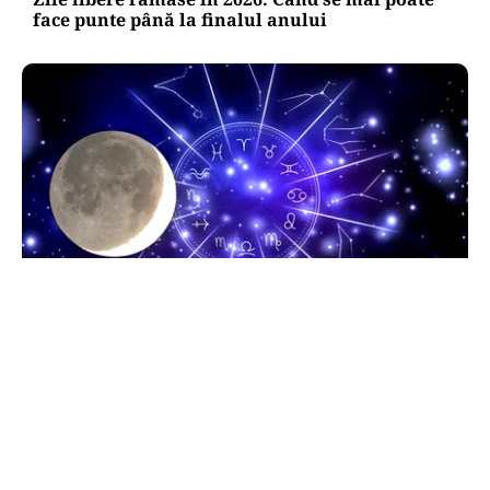
face punte până la finalul anului
HOROSCOP
Horoscop 9 august 2026. Capricornii primesc o
veste neașteptată, Scorpionii deschid un capitol
sentimental
TOS
Politica Cookies
Protecția Datelor Personale