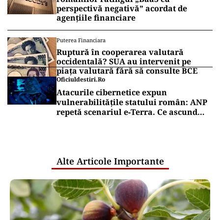
perspectivă negativă” acordat de
agențiile financiare
Puterea Financiara
Ruptură în cooperarea valutară
occidentală? SUA au intervenit pe
piața valutară fără să consulte BCE
Oficiuldestiri.ro
Atacurile cibernetice expun
vulnerabilitățile statului român: ANP
repetă scenariul e‑Terra. Ce ascund
comunicările oficiale și cine răspunde
pentru mentenanța IT a instituțiilor
publice
Alte Articole Importante