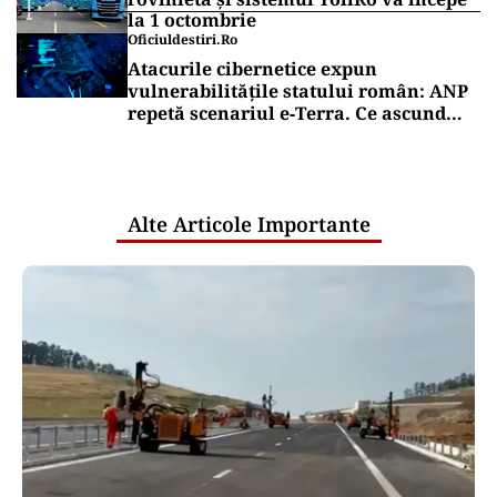
la 1 octombrie
Oficiuldestiri.ro
Atacurile cibernetice expun
vulnerabilitățile statului român: ANP
repetă scenariul e‑Terra. Ce ascund
comunicările oficiale și cine răspunde
pentru mentenanța IT a instituțiilor
publice
Alte Articole Importante