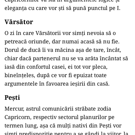
eleganța cu care vor ști să pună punctul pe I.
Vărsător
O zi în care Vărsătorii vor simți nevoia să o
petreacă oriunde, dar numai acasă să nu fie.
Dorul de ducă îi va măcina așa de tare, încât,
chiar dacă partenerul nu se va arăta încântat să
iasă din confortul casei, ei tot vor pleca,
bineînțeles, după ce vor fi epuizat toate
argumentele în favoarea ieșirii din casă.
Pești
Mercur, astrul comunicării străbate zodia
Capricorn, respectiv sectorul planurilor pe
termen lung, așa că mulți nativi din Pești vor
simți predispoziție pentru a se gândi la viitor, la