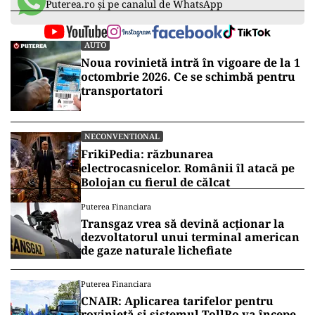
Puterea.ro și pe canalul de WhatsApp
AUTO
Noua rovinietă intră în vigoare de la 1
octombrie 2026. Ce se schimbă pentru
transportatori
NECONVENTIONAL
FrikiPedia: răzbunarea
electrocasnicelor. Românii îl atacă pe
Bolojan cu fierul de călcat
Puterea Financiara
Transgaz vrea să devină acționar la
dezvoltatorul unui terminal american
de gaze naturale lichefiate
Puterea Financiara
CNAIR: Aplicarea tarifelor pentru
rovinietă și sistemul TollRo va începe