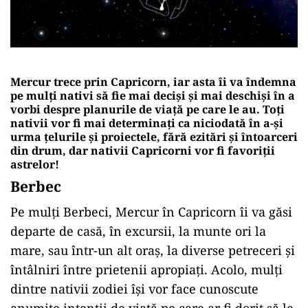
Mercur trece prin Capricorn, iar asta îi va îndemna
pe mulți nativi să fie mai deciși și mai deschiși în a
vorbi despre planurile de viață pe care le au. Toți
nativii vor fi mai determinați ca niciodată în a-și
urma țelurile și proiectele, fără ezitări și întoarceri
din drum, dar nativii Capricorni vor fi favoriții
astrelor!
Berbec
Pe mulți Berbeci, Mercur în Capricorn îi va găsi
departe de casă, în excursii, la munte ori la
mare, sau într-un alt oraș, la diverse petreceri și
întâlniri între prietenii apropiați. Acolo, mulți
dintre nativii zodiei își vor face cunoscute
anumite intenții de viață pe care ar fi dorit să le