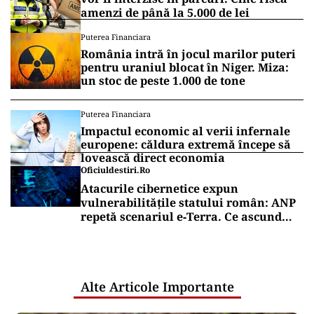
amenzi de până la 5.000 de lei
Puterea Financiara
România intră în jocul marilor puteri
pentru uraniul blocat în Niger. Miza:
un stoc de peste 1.000 de tone
Puterea Financiara
Impactul economic al verii infernale
europene: căldura extremă începe să
lovească direct economia
Oficiuldestiri.ro
Atacurile cibernetice expun
vulnerabilitățile statului român: ANP
repetă scenariul e‑Terra. Ce ascund
comunicările oficiale și cine răspunde
pentru mentenanța IT a instituțiilor
publice
Alte Articole Importante