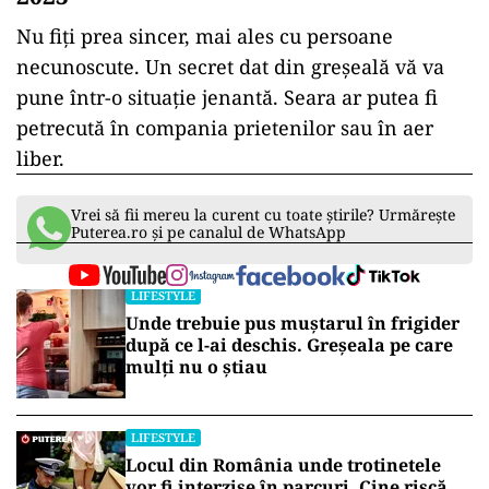
Nu fiți prea sincer, mai ales cu persoane
necunoscute. Un secret dat din greșeală vă va
pune într-o situație jenantă. Seara ar putea fi
petrecută în compania prietenilor sau în aer
liber.
Vrei să fii mereu la curent cu toate știrile? Urmărește
Puterea.ro și pe canalul de WhatsApp
LIFESTYLE
Unde trebuie pus muștarul în frigider
după ce l-ai deschis. Greșeala pe care
mulți nu o știau
LIFESTYLE
Locul din România unde trotinetele
vor fi interzise în parcuri. Cine riscă