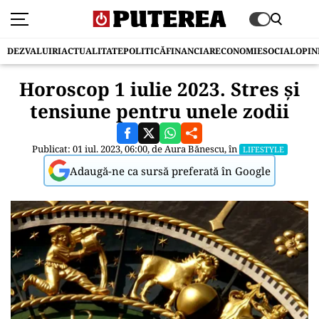
DEZVALUIRI
ACTUALITATE
POLITICĂ
FINANCIAR
ECONOMIE
SOCIAL
OPIN
Horoscop 1 iulie 2023. Stres și
tensiune pentru unele zodii
Publicat: 01 iul. 2023, 06:00, de
Aura Bănescu
, în
LIFESTYLE
Adaugă-ne ca sursă preferată în Google