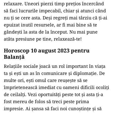
relaxare. Uneori pierzi timp prețios încercând
să faci lucrurile impecabil, chiar și atunci când
nu ți se cere asta. Deși regreți mai târziu că ți-ai
epuizat inutil resursele, ar fi mai bine să te
gândești la asta de la început. Nu mai pune
atâta presiune pe tine, relaxează-te!
Horoscop 10 august 2023 pentru
Balanţă
Relațiile sociale joacă un rol important în viața
ta și ești un as în comunicare și diplomație. De
multe ori, ești omul care reușește să se
împrietenească imediat cu oameni dificili ocoliți
de ceilalți. Vezi oportuități peste tot și asta ți-a
fost mereu de folos să treci peste prima
impresie. Ai șansa să faci noi cunoștințe și să