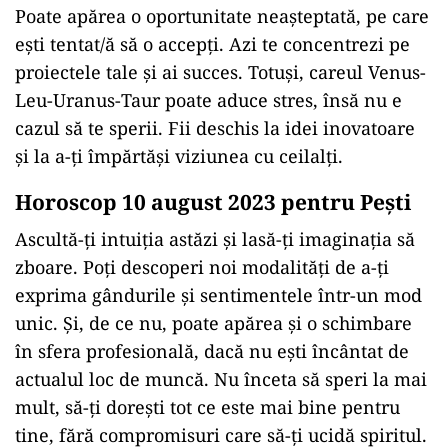
Poate apărea o oportunitate neașteptată, pe care
ești tentat/ă să o accepți. Azi te concentrezi pe
proiectele tale și ai succes. Totuși, careul Venus-
Leu-Uranus-Taur poate aduce stres, însă nu e
cazul să te sperii. Fii deschis la idei inovatoare
și la a-ți împărtăși viziunea cu ceilalți.
Horoscop 10 august 2023 pentru Peşti
Ascultă-ți intuiția astăzi și lasă-ți imaginația să
zboare. Poți descoperi noi modalități de a-ți
exprima gândurile și sentimentele într-un mod
unic. Și, de ce nu, poate apărea și o schimbare
în sfera profesională, dacă nu ești încântat de
actualul loc de muncă. Nu înceta să speri la mai
mult, să-ți dorești tot ce este mai bine pentru
tine, fără compromisuri care să-ți ucidă spiritul.