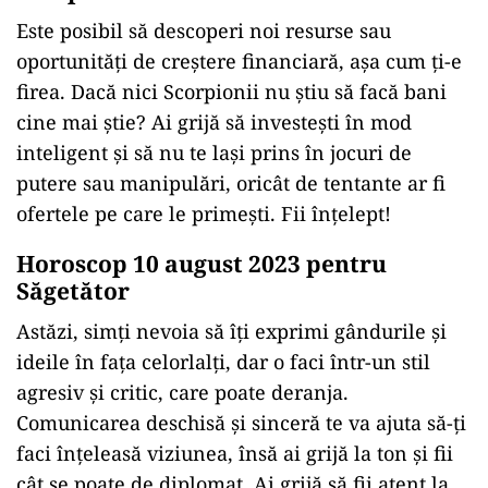
Este posibil să descoperi noi resurse sau
oportunități de creștere financiară, așa cum ți-e
firea. Dacă nici Scorpionii nu știu să facă bani
cine mai știe? Ai grijă să investești în mod
inteligent și să nu te lași prins în jocuri de
putere sau manipulări, oricât de tentante ar fi
ofertele pe care le primești. Fii înțelept!
Horoscop 10 august 2023 pentru
Săgetător
Astăzi, simți nevoia să îți exprimi gândurile și
ideile în fața celorlalți, dar o faci într-un stil
agresiv și critic, care poate deranja.
Comunicarea deschisă și sinceră te va ajuta să-ți
faci înțeleasă viziunea, însă ai grijă la ton și fii
cât se poate de diplomat. Ai grijă să fii atent la