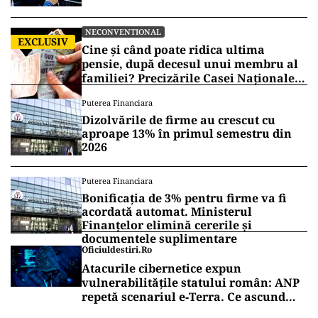
NECONVENTIONAL
EXCLUSIV
Cine și când poate ridica ultima
pensie, după decesul unui membru al
familiei? Precizările Casei Naționale
de Pensii
Puterea Financiara
Dizolvările de firme au crescut cu
aproape 13% în primul semestru din
2026
Puterea Financiara
Bonificația de 3% pentru firme va fi
acordată automat. Ministerul
Finanțelor elimină cererile și
documentele suplimentare
Oficiuldestiri.ro
Atacurile cibernetice expun
vulnerabilitățile statului român: ANP
repetă scenariul e‑Terra. Ce ascund
comunicările oficiale și cine răspunde