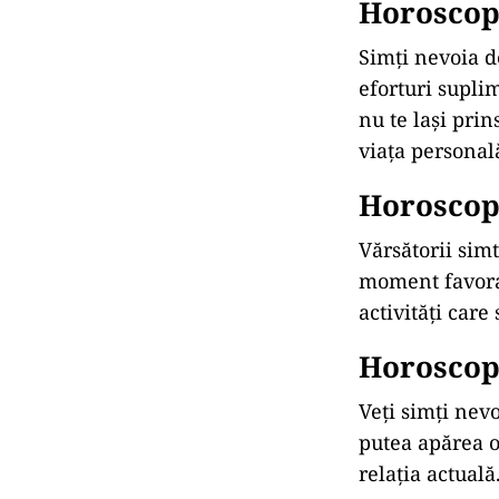
Horoscop 
Simți nevoia de
eforturi suplim
nu te lași prin
viața personal
Horoscop 
Vărsătorii simt
moment favorab
activități care 
Horoscop 
Veți simți nev
putea apărea o
relația actual