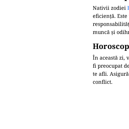
Nativii zodiei
eficiență. Est
responsabilităț
muncă și odih
Horoscop 
În această zi, 
fi preocupat d
te afli. Asigur
conflict.