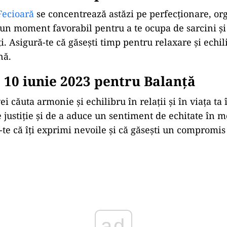
Fecioară
se concentrează astăzi pe perfecționare, or
e un moment favorabil pentru a te ocupa de sarcini și
i. Asigură-te că găsești timp pentru relaxare și echil
nă.
10 iunie 2023 pentru Balanţă
vei căuta armonie și echilibru în relații și în viața ta
e justiție și de a aduce un sentiment de echitate în m
ă-te că îți exprimi nevoile și că găsești un compromis 
ad