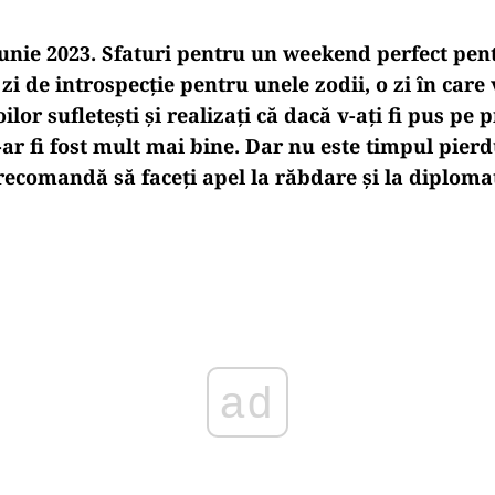
unie 2023. Sfaturi pentru un weekend perfect pent
o zi de introspecţie pentru unele zodii, o zi în care
lor sufleteşti și realizați că dacă v-ați fi pus pe 
ar fi fost mult mai bine. Dar nu este timpul pierd
recomandă să faceţi apel la răbdare şi la diplomaţ
Play