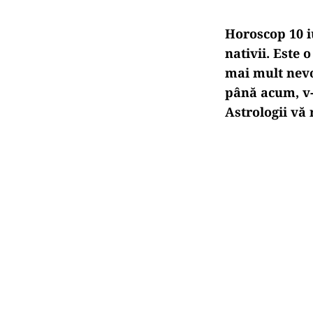
Horoscop 10 i
nativii. Este 
mai mult nevoi
până acum, v-
Astrologii vă 