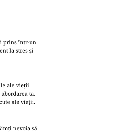
și prins într-un
nt la stres și
le ale vieții
n abordarea ta.
ute ale vieții.
Simți nevoia să