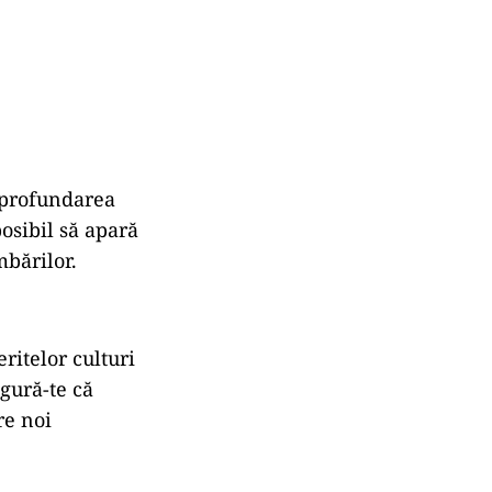
 aprofundarea
posibil să apară
mbărilor.
ritelor culturi
igură-te că
re noi