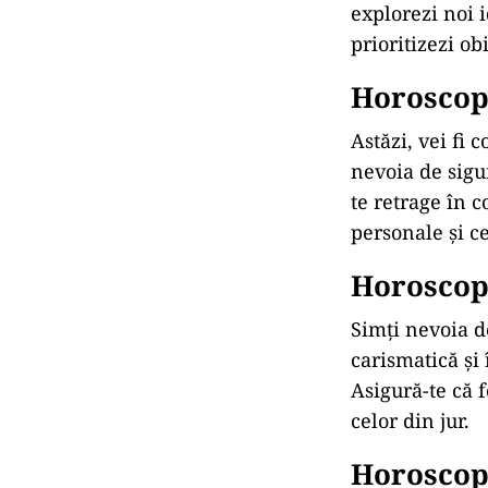
explorezi noi i
prioritizezi ob
Horoscop 
Astăzi, vei fi 
nevoia de sigur
te retrage în c
personale și ce
Horoscop 
Simți nevoia d
carismatică și 
Asigură-te că f
celor din jur.
Horoscop 