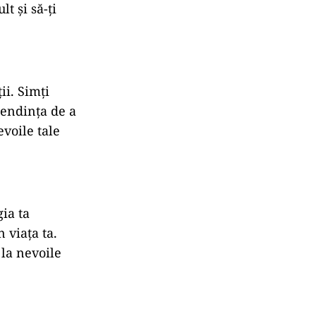
t și să-ți
ii. Simți
 tendința de a
evoile tale
ia ta
 viața ta.
 la nevoile