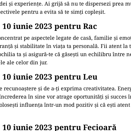
dei și experiențe. Ai grijă să nu te dispersezi prea mul
iectivele pentru a evita să te simți copleșit.
10 iunie 2023 pentru Rac
concentrat pe aspectele legate de casă, familie și emoț
anță și stabilitate în viața ta personală. Fii atent la
ochilia ta și asigură-te că găsești un echilibru între n
le ale celor din jur.
10 iunie 2023 pentru Leu
e recunoaștere și de a-ți exprima creativitatea. Energ
încrederea în sine vor atrage oportunități și succes în
olosești influența într-un mod pozitiv și că ești atent
10 iunie 2023 pentru Fecioară