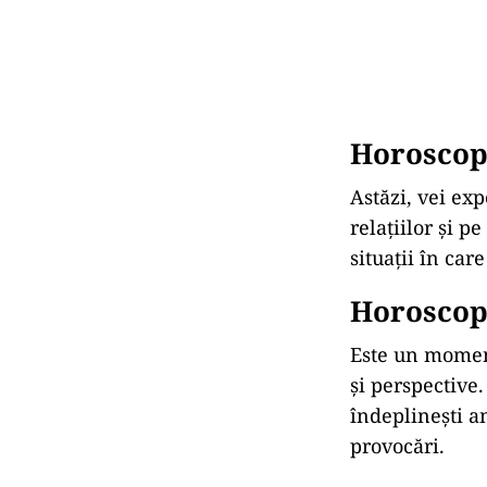
Horoscop 
Astăzi, vei ex
relațiilor și p
situații în car
Horoscop 
Este un moment 
și perspective.
îndeplineşti a
provocări.