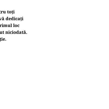
ru toți
 vă dedicaţi
primul loc
ut niciodată.
ie.