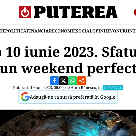
TE
POLITICĂ
FINANCIAR
ECONOMIE
SOCIAL
OPINII
ZVONURI
IN
10 iunie 2023. Sfat
un weekend perfec
Publicat: 10 iun. 2023, 06:00, de
Aura Bănescu
, în
LIFESTYLE
Adaugă-ne ca sursă preferată în Google