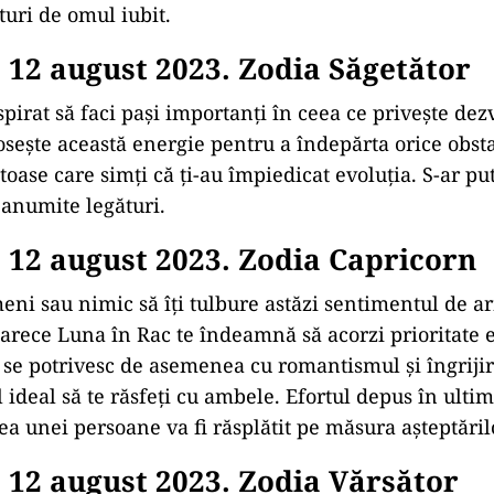
turi de omul iubit.
12 august 2023. Zodia Săgetător
spirat să faci pași importanți în ceea ce privește dez
osește această energie pentru a îndepărta orice obst
toase care simți că ți-au împiedicat evoluția. S-ar put
 anumite legături.
12 august 2023. Zodia Capricorn
eni sau nimic să îți tulbure astăzi sentimentul de a
arece Luna în Rac te îndeamnă să acorzi prioritate e
i se potrivesc de asemenea cu romantismul și îngrijir
ideal să te răsfeți cu ambele. Efortul depus în ulti
ea unei persoane va fi răsplătit pe măsura așteptăril
12 august 2023. Zodia Vărsător