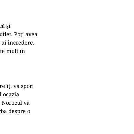
că și
flet. Poți avea
 ai încredere.
rte mult în
e îți va spori
i ocazia
. Norocul vă
rba despre o