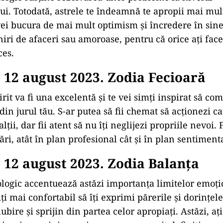
ui. Totodată, astrele te îndeamnă te apropii mai mult
 vei bucura de mai mult optimism și încredere în sine
niri de afaceri sau amoroase, pentru că orice ați face
ces.
12 august 2023. Zodia Fecioară
irit va fi una excelentă și te vei simți inspirat să co
in jurul tău. S-ar putea să fii chemat să acționezi c
alții, dar fii atent să nu îți neglijezi propriile nevoi.
ări, atât în plan profesional cât și în plan sentiment
12 august 2023. Zodia Balanţa
ologic accentuează astăzi importanța limitelor emoți
ți mai confortabil să îți exprimi părerile și dorințele
ubire și sprijin din partea celor apropiați. Astăzi, aț