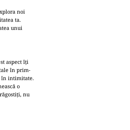
explora noi
tatea ta.
tatea unui
t aspect îți
ale în prim-
 în intimitate.
lnească o
răgostiți, nu