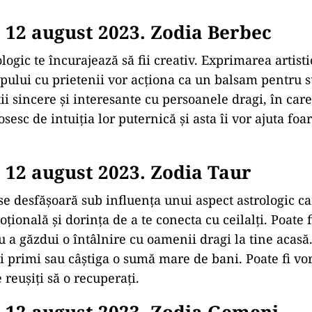
12 august 2023. Zodia Berbec
logic te încurajează să fii creativ. Exprimarea artisti
pului cu prietenii vor acționa ca un balsam pentru su
ii sincere și interesante cu persoanele dragi, în care
osesc de intuiția lor puternică și asta îi vor ajuta foa
12 august 2023. Zodia Taur
se desfășoară sub influența unui aspect astrologic car
țională și dorința de a te conecta cu ceilalți. Poate f
u a găzdui o întâlnire cu oamenii dragi la tine acasă
ți primi sau câștiga o sumă mare de bani. Poate fi vo
 reușiți să o recuperați.