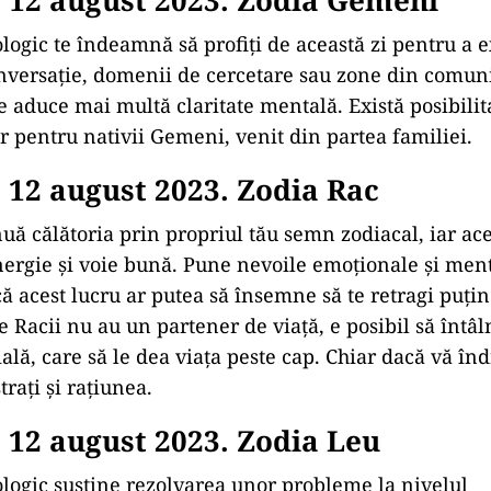
 12 august 2023. Zodia Gemeni
ologic te îndeamnă să profiți de această zi pentru a 
nversație, domenii de cercetare sau zone din comuni
te aduce mai multă claritate mentală. Există posibili
ar pentru nativii Gemeni, venit din partea familiei.
12 august 2023. Zodia Rac
uă călătoria prin propriul tău semn zodiacal, iar aces
ergie și voie bună. Pune nevoile emoționale și ment
ă acest lucru ar putea să însemne să te retragi puțin
e Racii nu au un partener de viață, e posibil să întâ
lă, care să le dea viața peste cap. Chiar dacă vă înd
trați și rațiunea.
12 august 2023. Zodia Leu
ologic susține rezolvarea unor probleme la nivelul