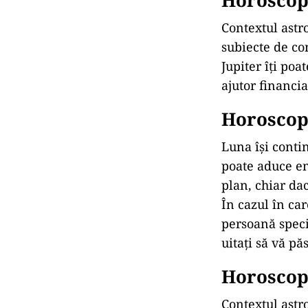
Horoscop
Contextul astr
subiecte de co
Jupiter îți poa
ajutor financi
Horoscop 
Luna își contin
poate aduce en
plan, chiar dac
În cazul în car
persoană specia
uitați să vă păs
Horoscop 
Contextul astr