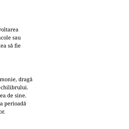
voltarea
acole sau
ea să fie
rmonie, dragă
chilibrului.
ea de sine.
ma perioadă
or.