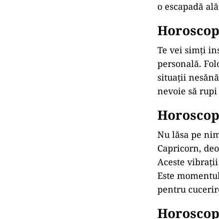
o escapadă ală
Horoscop 
Te vei simți in
personală. Fol
situații nesănă
nevoie să rupi
Horoscop 
Nu lăsa pe nim
Capricorn, deo
Aceste vibrați
Este momentul 
pentru cucerir
Horoscop 