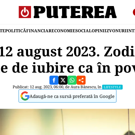
TE
POLITICĂ
FINANCIAR
ECONOMIE
SOCIAL
OPINII
ZVONURI
IN
2 august 2023. Zodi
e de iubire ca în po
Publicat: 12 aug. 2023, 06:00, de
Aura Bănescu
, în
LIFESTYLE
Adaugă-ne ca sursă preferată în Google