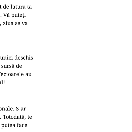
 de latura ta
. Vă puteți
, ziua se va
munici deschis
a sursă de
 Fecioarele au
al!
onale. S-ar
. Totodată, te
i putea face