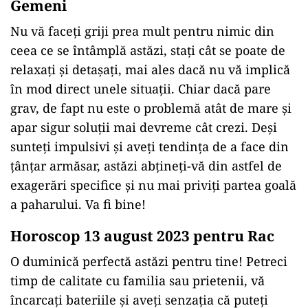
Gemeni
Nu vă faceți griji prea mult pentru nimic din
ceea ce se întâmplă astăzi, stați cât se poate de
relaxați și detașați, mai ales dacă nu vă implică
în mod direct unele situații. Chiar dacă pare
grav, de fapt nu este o problemă atât de mare și
apar sigur soluții mai devreme cât crezi. Deși
sunteți impulsivi și aveți tendința de a face din
țânțar armăsar, astăzi abțineți-vă din astfel de
exagerări specifice și nu mai priviți partea goală
a paharului. Va fi bine!
Horoscop 13 august 2023 pentru Rac
O duminică perfectă astăzi pentru tine! Petreci
timp de calitate cu familia sau prietenii, vă
încarcați bateriile și aveți senzația că puteți