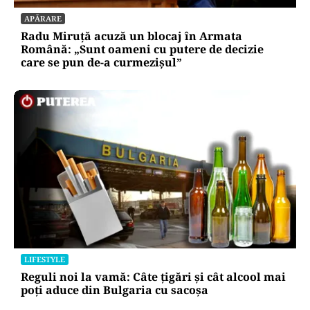
APĂRARE
Radu Miruță acuză un blocaj în Armata
Română: „Sunt oameni cu putere de decizie
care se pun de-a curmezișul”
LIFESTYLE
Reguli noi la vamă: Câte țigări și cât alcool mai
poți aduce din Bulgaria cu sacoșa