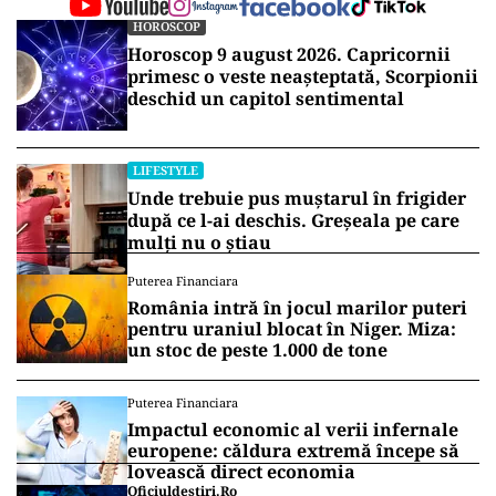
HOROSCOP
Horoscop 9 august 2026. Capricornii
primesc o veste neașteptată, Scorpionii
deschid un capitol sentimental
LIFESTYLE
Unde trebuie pus muștarul în frigider
după ce l-ai deschis. Greșeala pe care
mulți nu o știau
Puterea Financiara
România intră în jocul marilor puteri
pentru uraniul blocat în Niger. Miza:
un stoc de peste 1.000 de tone
Puterea Financiara
Impactul economic al verii infernale
europene: căldura extremă începe să
lovească direct economia
Oficiuldestiri.ro