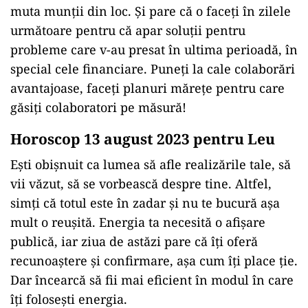
muta munții din loc. Și pare că o faceți în zilele
următoare pentru că apar soluții pentru
probleme care v-au presat în ultima perioadă, în
special cele financiare. Puneți la cale colaborări
avantajoase, faceți planuri mărețe pentru care
găsiți colaboratori pe măsură!
Horoscop 13 august 2023 pentru Leu
Ești obișnuit ca lumea să afle realizările tale, să
vii văzut, să se vorbească despre tine. Altfel,
simți că totul este în zadar și nu te bucură așa
mult o reușită. Energia ta necesită o afișare
publică, iar ziua de astăzi pare că îți oferă
recunoaștere și confirmare, așa cum îți place ție.
Dar încearcă să fii mai eficient în modul în care
îți folosești energia.