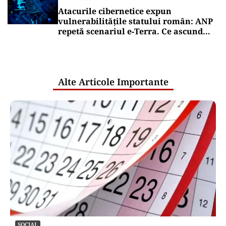
Atacurile cibernetice expun
vulnerabilitățile statului român: ANP
repetă scenariul e‑Terra. Ce ascund
comunicările oficiale și cine răspunde
pentru mentenanța IT a instituțiilor
publice
Alte Articole Importante
SOCIAL