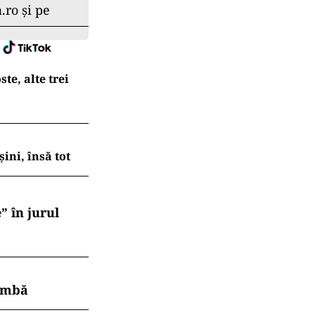
.ro și pe
te, alte trei
ni, însă tot
” în jurul
himbă