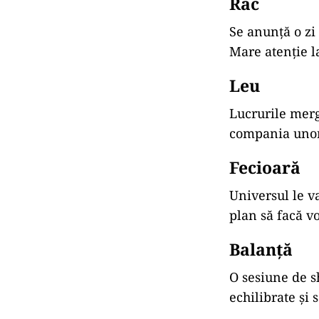
Rac
Se anunță o zi
Mare atenție la
Leu
Lucrurile merg
compania unor
Fecioară
Universul le v
plan să facă v
Balanță
O sesiune de s
echilibrate și 