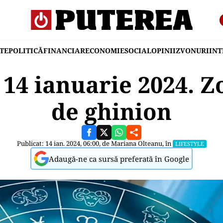
TE
POLITICĂ
FINANCIAR
ECONOMIE
SOCIAL
OPINII
ZVONURI
IN
14 ianuarie 2024. Zo
de ghinion
Publicat: 14 ian. 2024, 06:00, de
Mariana Olteanu
, în
LIFESTYLE
Adaugă-ne ca sursă preferată în Google