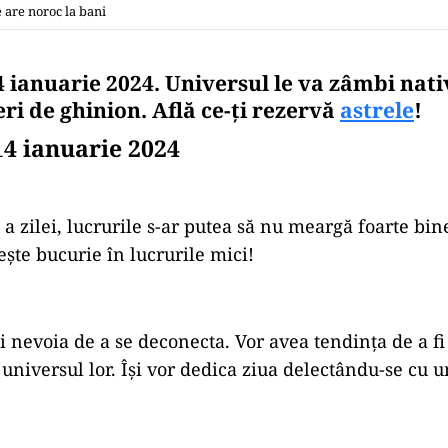
 are noroc la bani
 ianuarie 2024. Universul le va zâmbi nativ
feri de ghinion. Află ce-ți rezervă
astrele
!
4 ianuarie 2024
a zilei, lucrurile s-ar putea să nu meargă foarte bine
ește bucurie în lucrurile mici!
i nevoia de a se deconecta. Vor avea tendința de a fi 
 universul lor. Își vor dedica ziua delectându-se cu u