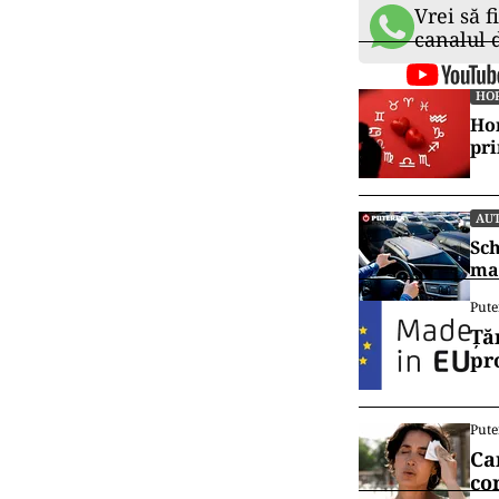
Vrei să f
canalul
HO
Hor
pr
AU
Sch
mai
Pute
Ță
pr
Pute
Ca
co