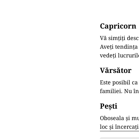
Capricorn
Vă simțiți desc
Aveți tendința
vedeți lucruri
Vărsător
Este posibil ca
familiei. Nu în
Pești
Oboseala și mu
loc și încercaț