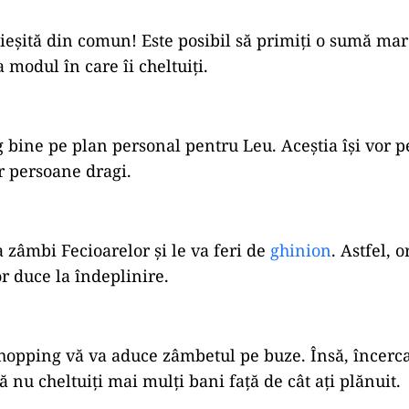
 ieșită din comun! Este posibil să primiți o sumă mar
 modul în care îi cheltuiți.
 bine pe plan personal pentru Leu. Aceștia își vor p
 persoane dragi.
a zâmbi Fecioarelor și le va feri de
ghinion
. Astfel, o
or duce la îndeplinire.
hopping vă va aduce zâmbetul pe buze. Însă, încercați
să nu cheltuiți mai mulți bani față de cât ați plănuit.