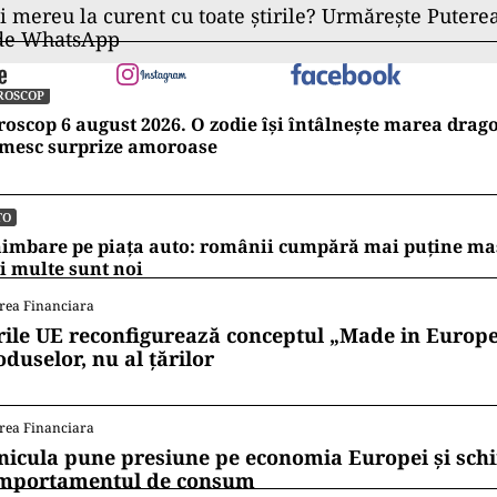
ii mereu la curent cu toate știrile? Urmărește Puterea
 de WhatsApp
ROSCOP
oscop 6 august 2026. O zodie își întâlnește marea dragos
imesc surprize amoroase
TO
imbare pe piața auto: românii cumpără mai puține mași
 multe sunt noi
rea Financiara
rile UE reconfigurează conceptul „Made in Europe
oduselor, nu al țărilor
rea Financiara
nicula pune presiune pe economia Europei și sc
mportamentul de consum