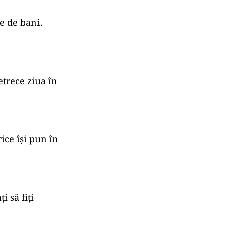
e de bani.
etrece ziua în
rice își pun în
 să fiți