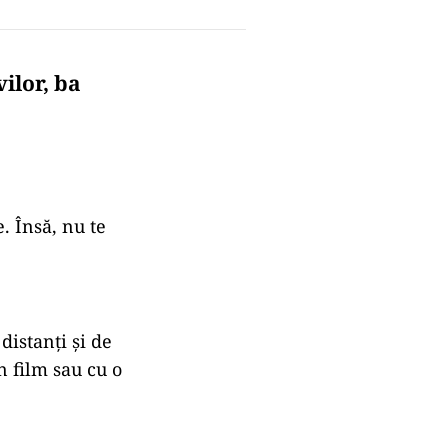
ilor, ba
. Însă, nu te
distanți și de
n film sau cu o