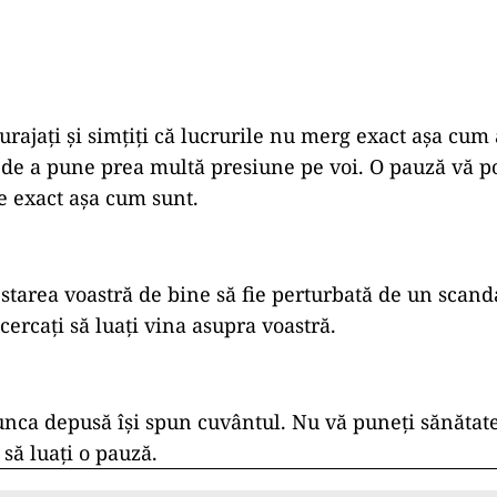
urajați și simțiți că lucrurile nu merg exact așa cum 
 de a pune prea multă presiune pe voi. O pauză vă po
le exact așa cum sunt.
 starea voastră de bine să fie perturbată de un scanda
cercați să luați vina asupra voastră.
nca depusă își spun cuvântul. Nu vă puneți sănătate
i să luați o pauză.