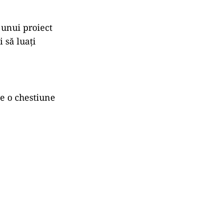
 unui proiect
 să luați
de o chestiune