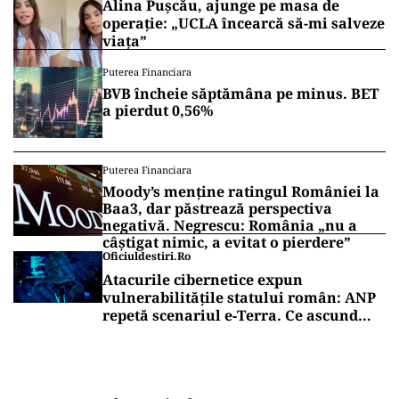
Alina Pușcău, ajunge pe masa de
operație: „UCLA încearcă să-mi salveze
viața”
Puterea Financiara
BVB încheie săptămâna pe minus. BET
a pierdut 0,56%
Puterea Financiara
Moody’s menține ratingul României la
Baa3, dar păstrează perspectiva
negativă. Negrescu: România „nu a
câștigat nimic, a evitat o pierdere”
Oficiuldestiri.ro
Atacurile cibernetice expun
vulnerabilitățile statului român: ANP
repetă scenariul e‑Terra. Ce ascund
comunicările oficiale și cine răspunde
pentru mentenanța IT a instituțiilor
publice