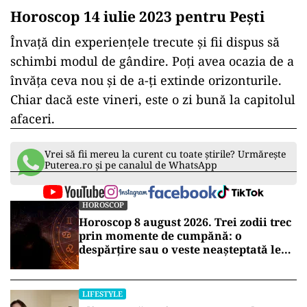
Horoscop 14 iulie 2023 pentru Peşti
Învață din experiențele trecute și fii dispus să
schimbi modul de gândire. Poți avea ocazia de a
învăța ceva nou și de a-ți extinde orizonturile.
Chiar dacă este vineri, este o zi bună la capitolul
afaceri.
Vrei să fii mereu la curent cu toate știrile? Urmărește
Puterea.ro și pe canalul de WhatsApp
HOROSCOP
Horoscop 8 august 2026. Trei zodii trec
prin momente de cumpănă: o
despărțire sau o veste neașteptată le
schimbă planurile
LIFESTYLE