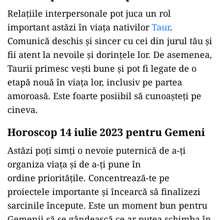
Relațiile interpersonale pot juca un rol
important astăzi în viața nativilor
Taur
.
Comunică deschis și sincer cu cei din jurul tău și
fii atent la nevoile și dorințele lor. De asemenea,
Taurii primesc veşti bune și pot fi legate de o
etapă nouă în viața lor, inclusiv pe partea
amoroasă. Este foarte posiibil să cunoașteți pe
cineva.
Horoscop 14 iulie 2023 pentru Gemeni
Astăzi poți simți o nevoie puternică de a-ți
organiza viața și de a-ți pune în
ordine prioritățile. Concentrează-te pe
proiectele importante și încearcă să finalizezi
sarcinile începute. Este un moment bun pentru
Gemenii să se gândească ce ar putea schimba în