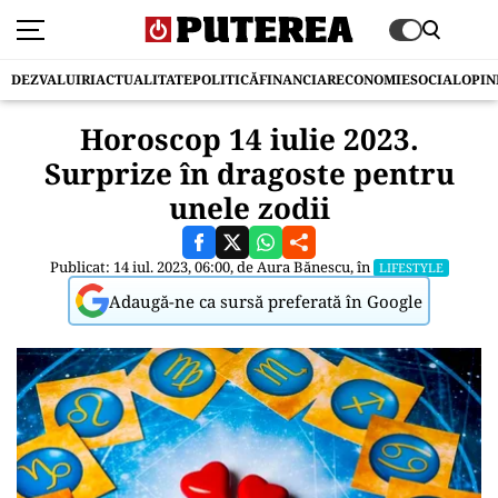
DEZVALUIRI
ACTUALITATE
POLITICĂ
FINANCIAR
ECONOMIE
SOCIAL
OPIN
Horoscop 14 iulie 2023.
Surprize în dragoste pentru
unele zodii
Publicat: 14 iul. 2023, 06:00, de
Aura Bănescu
, în
LIFESTYLE
Adaugă-ne ca sursă preferată în Google