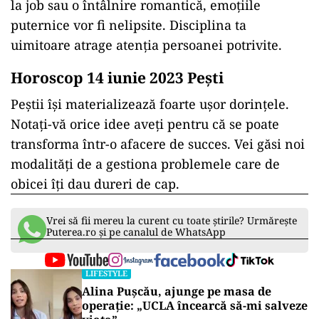
la job sau o întâlnire romantică, emoțiile
puternice vor fi nelipsite. Disciplina ta
uimitoare atrage atenția persoanei potrivite.
Horoscop 14 iunie 2023 Peşti
Peştii îşi materializează foarte ușor dorinţele.
Notați-vă orice idee aveți pentru că se poate
transforma într-o afacere de succes. Vei găsi noi
modalități de a gestiona problemele care de
obicei îți dau dureri de cap.
Vrei să fii mereu la curent cu toate știrile? Urmărește
Puterea.ro și pe canalul de WhatsApp
LIFESTYLE
Alina Pușcău, ajunge pe masa de
operație: „UCLA încearcă să-mi salveze