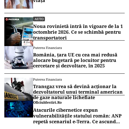
viața”
AUTO
Noua rovinietă intră în vigoare de la 1
octombrie 2026. Ce se schimbă pentru
transportatori
Puterea Financiara
România, țara UE cu cea mai redusă
alocare bugetară pe locuitor pentru
cercetare și dezvoltare, în 2025
Puterea Financiara
Transgaz vrea să devină acționar la
dezvoltatorul unui terminal american
de gaze naturale lichefiate
Oficiuldestiri.ro
Atacurile cibernetice expun
vulnerabilitățile statului român: ANP
repetă scenariul e‑Terra. Ce ascund
comunicările oficiale și cine răspunde