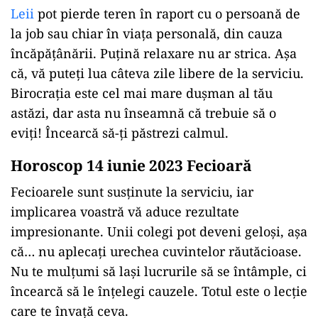
Leii
pot pierde teren în raport cu o persoană de
la job sau chiar în viața personală, din cauza
încăpățânării. Puțină relaxare nu ar strica. Aşa
că, vă puteţi lua câteva zile libere de la serviciu.
Birocrația este cel mai mare dușman al tău
astăzi, dar asta nu înseamnă că trebuie să o
eviți! Încearcă să-ți păstrezi calmul.
Horoscop 14 iunie 2023 Fecioară
Fecioarele sunt susținute la serviciu, iar
implicarea voastră vă aduce rezultate
impresionante. Unii colegi pot deveni geloși, așa
că… nu aplecați urechea cuvintelor răutăcioase.
Nu te mulțumi să lași lucrurile să se întâmple, ci
încearcă să le înțelegi cauzele. Totul este o lecție
care te învață ceva.