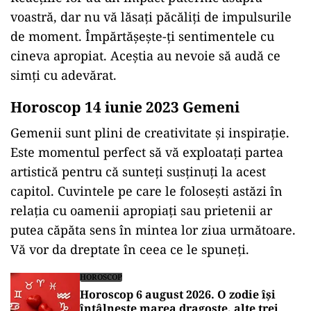
voastră, dar nu vă lăsați păcăliți de impulsurile
de moment. Împărtășește-ți sentimentele cu
cineva apropiat. Aceștia au nevoie să audă ce
simți cu adevărat.
Horoscop 14 iunie 2023 Gemeni
Gemenii sunt plini de creativitate și inspirație.
Este momentul perfect să vă exploatați partea
artistică pentru că sunteţi susţinuţi la acest
capitol. Cuvintele pe care le folosești astăzi în
relația cu oamenii apropiați sau prietenii ar
putea căpăta sens în mintea lor ziua următoare.
Vă vor da dreptate în ceea ce le spuneți.
HOROSCOP
Horoscop 6 august 2026. O zodie își
întâlnește marea dragoste, alte trei