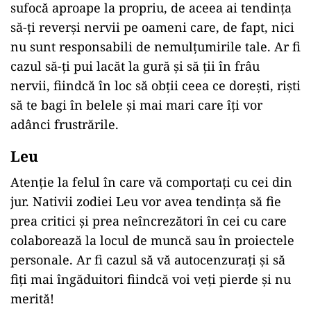
sufocă aproape la propriu, de aceea ai tendința
să-ți reverși nervii pe oameni care, de fapt, nici
nu sunt responsabili de nemulțumirile tale. Ar fi
cazul să-ți pui lacăt la gură și să ții în frâu
nervii, fiindcă în loc să obții ceea ce dorești, riști
să te bagi în belele și mai mari care îți vor
adânci frustrările.
Leu
Atenție la felul în care vă comportați cu cei din
jur. Nativii zodiei Leu vor avea tendința să fie
prea critici și prea neîncrezători în cei cu care
colaborează la locul de muncă sau în proiectele
personale. Ar fi cazul să vă autocenzurați și să
fiți mai îngăduitori fiindcă voi veți pierde și nu
merită!