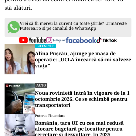
stă alături.
Vrei să fii mereu la curent cu toate știrile? Urmărește
Puterea.ro și pe canalul de WhatsApp
LIFESTYLE
Alina Pușcău, ajunge pe masa de
operație: „UCLA încearcă să-mi salveze
viața”
AUTO
Noua rovinietă intră în vigoare de la 1
octombrie 2026. Ce se schimbă pentru
transportatori
Puterea Financiara
România, țara UE cu cea mai redusă
alocare bugetară pe locuitor pentru
cercetare și dezvoltare, în 2025