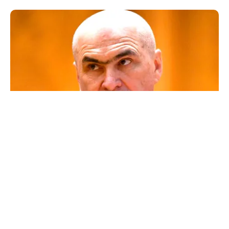
POLITICĂ
Un lider USR îl critică dur pe Ilie Bolojan: Un
liberal nu crește taxele
TOS
Politica Cookies
Protecția Datelor Personale
Despre Noi
Publicitate
Echipa