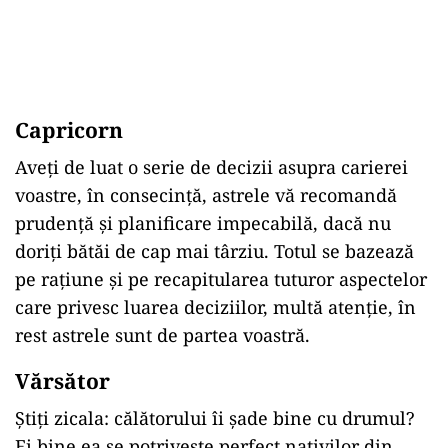
Capricorn
Aveți de luat o serie de decizii asupra carierei
voastre, în consecință, astrele vă recomandă
prudență și planificare impecabilă, dacă nu
doriți bătăi de cap mai târziu. Totul se bazează
pe rațiune și pe recapitularea tuturor aspectelor
care privesc luarea deciziilor, multă atenție, în
rest astrele sunt de partea voastră.
Vărsător
Știți zicala: călătorului îi șade bine cu drumul?
Ei bine ea se potrivește perfect nativilor din