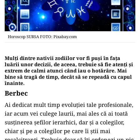
Horoscop SURSA FOTO: Pixabay.com
Mulți dintre nativii zodiilor vor fi puși în fața
luării unor decizii, de aceea, trebuie să fie atenți și
extrem de calmi atunci când iau o hotărâre. Mai
bine să tragă de timp, decât să se repeadă cu capul
înainte.
Berbec
Ai dedicat mult timp evoluției tale profesionale,
iar acum vei culege laurii, mai ales că ai toată
susținerea șefilor ierarhici, dar și a colegilor,
chiar și pe a colegilor pe care îi știi mai
recalcitranți. Trebuie doar să îți ordonezi un pic