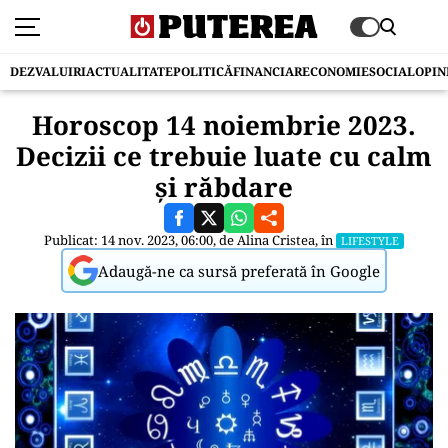
DEZVALUIRI
ACTUALITATE
POLITICĂ
FINANCIAR
ECONOMIE
SOCIAL
OPIN
Horoscop 14 noiembrie 2023.
Decizii ce trebuie luate cu calm
și răbdare
Publicat: 14 nov. 2023, 06:00, de
Alina Cristea
, în
LIFESTYLE
Adaugă-ne ca sursă preferată în Google