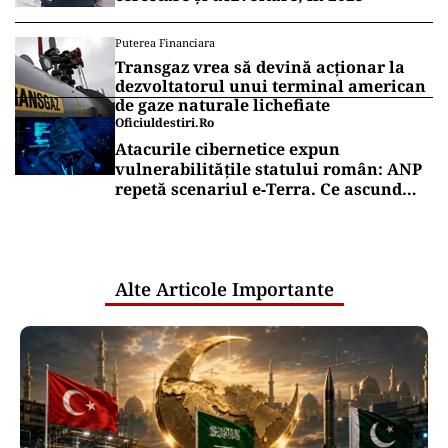
Puterea Financiara
Transgaz vrea să devină acționar la
dezvoltatorul unui terminal american
de gaze naturale lichefiate
Oficiuldestiri.ro
Atacurile cibernetice expun
vulnerabilitățile statului român: ANP
repetă scenariul e‑Terra. Ce ascund
comunicările oficiale și cine răspunde
pentru mentenanța IT a instituțiilor
publice
Alte Articole Importante