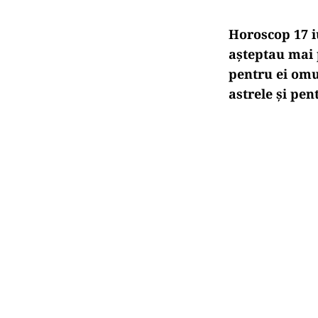
Horoscop 17 i
așteptau mai 
pentru ei omu
astrele și pen