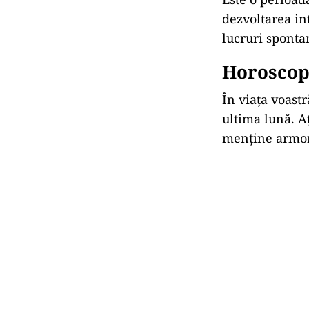
dezvoltarea int
lucruri sponta
Horoscop 
În viața voastr
ultima lună. Aţ
menține armoni