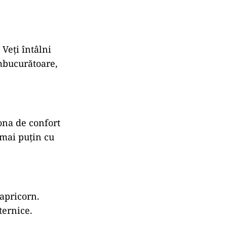
Veți întâlni
îmbucurătoare,
zona de confort
t mai puțin cu
Capricorn.
ternice.