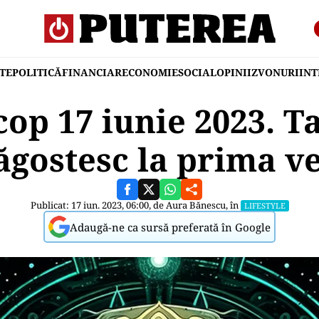
TE
POLITICĂ
FINANCIAR
ECONOMIE
SOCIAL
OPINII
ZVONURI
IN
op 17 iunie 2023. Ta
ăgostesc la prima v
Publicat: 17 iun. 2023, 06:00, de
Aura Bănescu
, în
LIFESTYLE
Adaugă-ne ca sursă preferată în Google