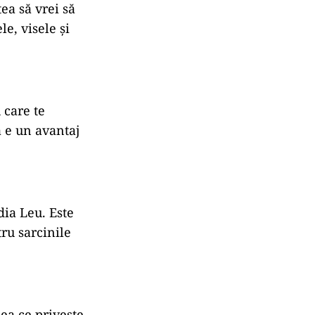
tea să vrei să
le, visele și
 care te
a e un avantaj
dia Leu. Este
ru sarcinile
eea ce privește