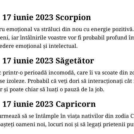
17 iunie 2023 Scorpion
ru emoțional va străluci din nou cu energie pozitivă. 
ni, iar întâlnirile voastre vor fi probabil profund 
edere emoțional și intelectual.
17 iunie 2023 Săgetător
ec printr-o perioadă incomodă, care îi va scoate din 
ă se izoleze. Probabil că veți dori să interacționați câ
 și poate chiar să luați o pauză de la job.
17 iunie 2023 Capricorn
urmează să se întâmple în viața nativilor din zodia 
așteți oameni noi, locuri noi și să legați prietenii pu