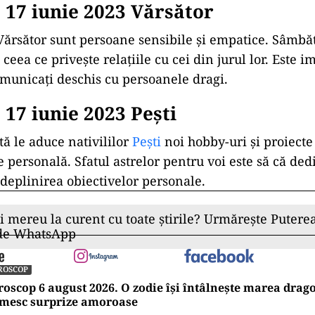
17 iunie 2023 Vărsător
 Vărsător sunt persoane sensibile și empatice. Sâmbătă
 ceea ce privește relațiile cu cei din jurul lor. Este im
comunicați deschis cu persoanele dragi.
17 iunie 2023 Peşti
ă le aduce nativililor
Pești
noi hobby-uri și proiecte 
ie personală. Sfatul astrelor pentru voi este să că de
deplinirea obiectivelor personale.
ii mereu la curent cu toate știrile? Urmărește Puterea
 de WhatsApp
ROSCOP
oscop 6 august 2026. O zodie își întâlnește marea dragos
imesc surprize amoroase