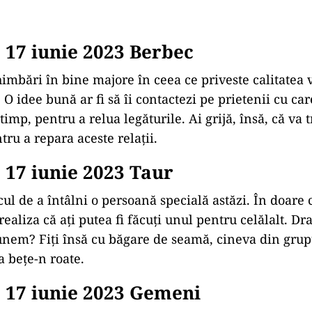
17 iunie 2023 Berbec
himbări în bine majore în ceea ce priveste calitatea 
O idee bună ar fi să îi contactezi pe prietenii cu ca
timp, pentru a relua legăturile. Ai grijă, însă, că va 
tru a repara aceste relaţii.
17 iunie 2023 Taur
cul de a întâlni o persoană specială astăzi. În doare 
aliza că aţi putea fi făcuţi unul pentru celălalt. Dr
unem? Fiţi însă cu băgare de seamă, cineva din grup
a beţe-n roate.
 17 iunie 2023 Gemeni