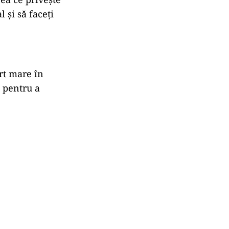
l și să faceți
ort mare în
l pentru a