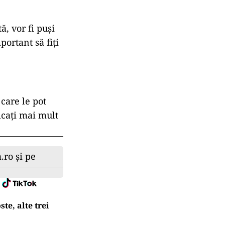
, vor fi puși
portant să fiți
care le pot
dicați mai mult
.ro și pe
te, alte trei