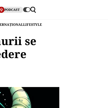
PODCAST
TERNAȚIONAL
LIFESTYLE
urii se
edere