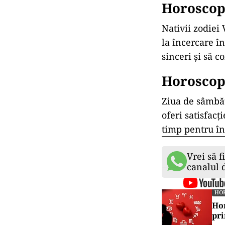
Horoscop 
Nativii zodiei
la încercare în
sinceri și să 
Horoscop 
Ziua de sâmbăt
oferi satisfacț
timp pentru în
Vrei să f
canalul
HO
Hor
pr