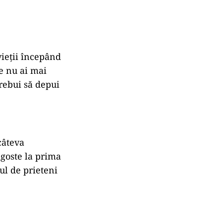
vieţii începând
re nu ai mai
trebui să depui
câteva
agoste la prima
ul de prieteni