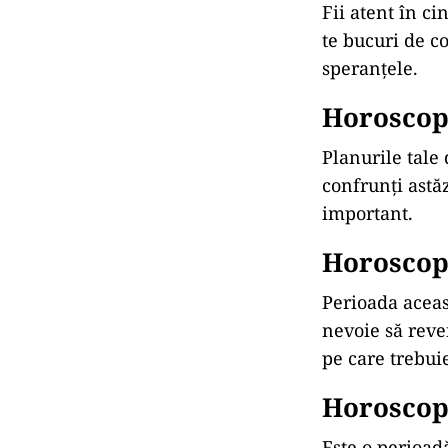
Fii atent în ci
te bucuri de co
speranțele.
Horoscop 
Planurile tale 
confrunți astăz
important.
Horoscop 
Perioada aceast
nevoie să reve
pe care trebuie
Horoscop 
Este o perioad