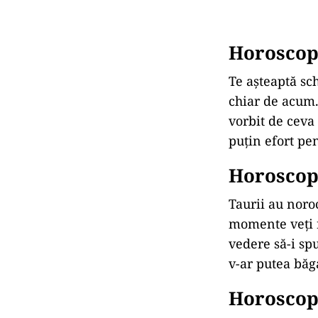
Horoscop 
Te aşteaptă sc
chiar de acum. 
vorbit de ceva 
puţin efort pen
Horoscop 
Taurii au noro
momente veţi re
vedere să-i sp
v-ar putea băg
Horoscop