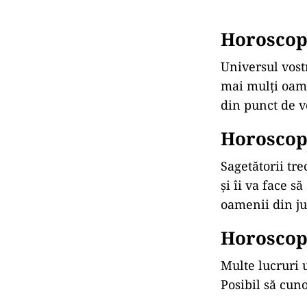
Horoscop 
Universul vost
mai mulți oame
din punct de v
Horoscop 
Sagetătorii tr
și îi va face s
oamenii din jur
Horoscop 
Multe lucruri 
Posibil să cuno