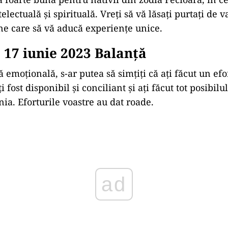
electuală și spirituală. Vreți să vă lăsați purtați de va
ne care să vă aducă experiențe unice.
17 iunie 2023 Balanţă
ă emoțională, s-ar putea să simțiţi că aţi făcut un ef
i fost disponibil și conciliant și aţi făcut tot posibilu
a. Eforturile voastre au dat roade.
ad