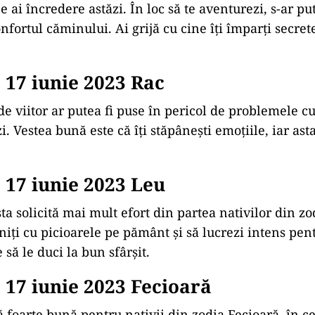
ne ai încredere astăzi. În loc să te aventurezi, s-ar pu
nfortul căminului. Ai grijă cu cine îți împarți secrete
17 iunie 2023 Rac
de viitor ar putea fi puse în pericol de problemele cu
i. Vestea bună este că îți stăpânești emoțiile, iar ast
17 iunie 2023 Leu
a solicită mai mult efort din partea nativilor din zo
niți cu picioarele pe pământ și să lucrezi intens pent
 să le duci la bun sfârșit.
17 iunie 2023 Fecioară
ă foarte bună pentru nativii din zodia Fecioară, în c