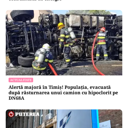
ACTUALITATE
Alertă majoră în Timiș! Populația, evacuată
după răsturnarea unui camion cu hipoclorit pe
DN68A