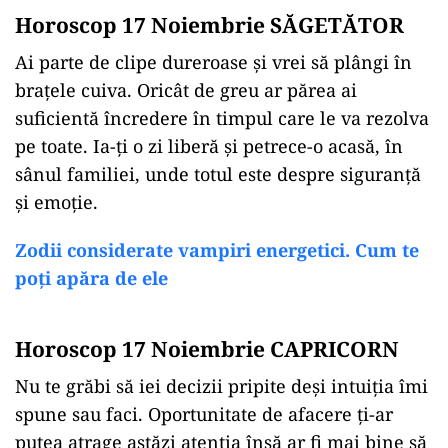
Horoscop 17 Noiembrie SĂGETĂTOR
Ai parte de clipe dureroase și vrei să plângi în
brațele cuiva. Oricât de greu ar părea ai
suficientă încredere în timpul care le va rezolva
pe toate. Ia-ți o zi liberă și petrece-o acasă, în
sânul familiei, unde totul este despre siguranță
și emoție.
Zodii considerate vampiri energetici. Cum te
poți apăra de ele
Horoscop 17 Noiembrie CAPRICORN
Nu te grăbi să iei decizii pripite deși intuiția îmi
spune sau faci. Oportunitate de afacere ți-ar
putea atrage astăzi atenția însă ar fi mai bine să