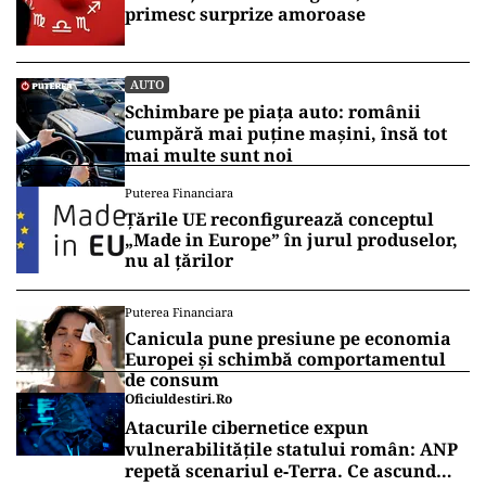
primesc surprize amoroase
AUTO
Schimbare pe piața auto: românii
cumpără mai puține mașini, însă tot
mai multe sunt noi
Puterea Financiara
Țările UE reconfigurează conceptul
„Made in Europe” în jurul produselor,
nu al țărilor
Puterea Financiara
Canicula pune presiune pe economia
Europei și schimbă comportamentul
de consum
Oficiuldestiri.ro
Atacurile cibernetice expun
vulnerabilitățile statului român: ANP
repetă scenariul e‑Terra. Ce ascund