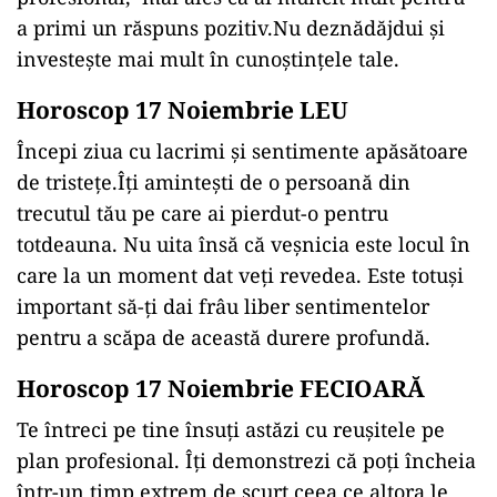
a primi un răspuns pozitiv.Nu deznădăjdui și
investește mai mult în cunoștințele tale.
Horoscop 17 Noiembrie LEU
Începi ziua cu lacrimi și sentimente apăsătoare
de tristețe.Îți amintești de o persoană din
trecutul tău pe care ai pierdut-o pentru
totdeauna. Nu uita însă că veșnicia este locul în
care la un moment dat veți revedea. Este totuși
important să-ți dai frâu liber sentimentelor
pentru a scăpa de această durere profundă.
Horoscop 17 Noiembrie FECIOARĂ
Te întreci pe tine însuți astăzi cu reușitele pe
plan profesional. Îți demonstrezi că poți încheia
într-un timp extrem de scurt ceea ce altora le