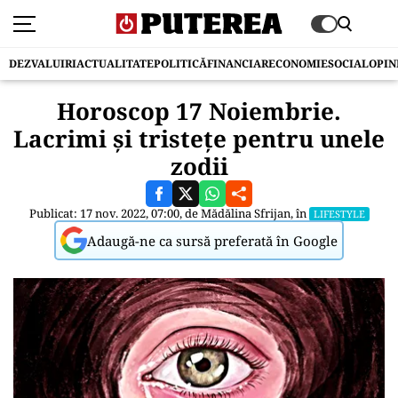
DEZVALUIRI
ACTUALITATE
POLITICĂ
FINANCIAR
ECONOMIE
SOCIAL
OPIN
Horoscop 17 Noiembrie.
Lacrimi și tristețe pentru unele
zodii
Publicat: 17 nov. 2022, 07:00, de
Mădălina Sfrijan
, în
LIFESTYLE
Adaugă-ne ca sursă preferată în Google