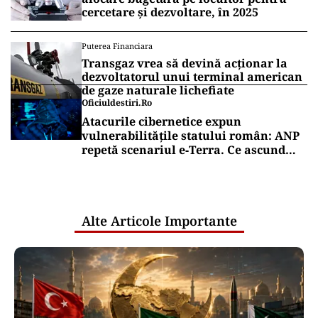
cercetare și dezvoltare, în 2025
Puterea Financiara
Transgaz vrea să devină acționar la
dezvoltatorul unui terminal american
de gaze naturale lichefiate
Oficiuldestiri.ro
Atacurile cibernetice expun
vulnerabilitățile statului român: ANP
repetă scenariul e‑Terra. Ce ascund
comunicările oficiale și cine răspunde
pentru mentenanța IT a instituțiilor
publice
Alte Articole Importante