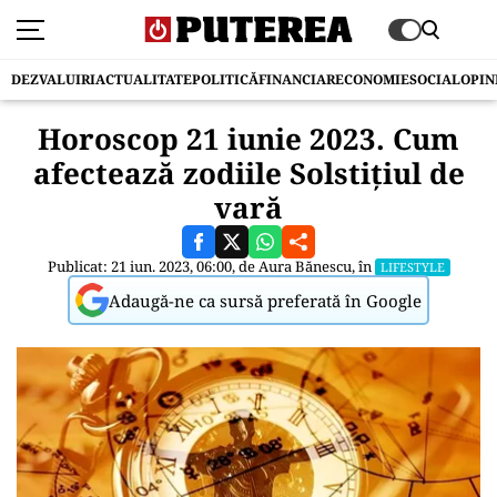
DEZVALUIRI
ACTUALITATE
POLITICĂ
FINANCIAR
ECONOMIE
SOCIAL
OPIN
Horoscop 21 iunie 2023. Cum
afectează zodiile Solstiţiul de
vară
Publicat: 21 iun. 2023, 06:00, de
Aura Bănescu
, în
LIFESTYLE
Adaugă-ne ca sursă preferată în Google