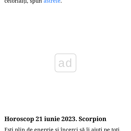
celorlalți, spun
astrele
.
ad
Horoscop 21 iunie 2023. Scorpion
Ești plin de energie și încerci să îi ajuți pe toți,