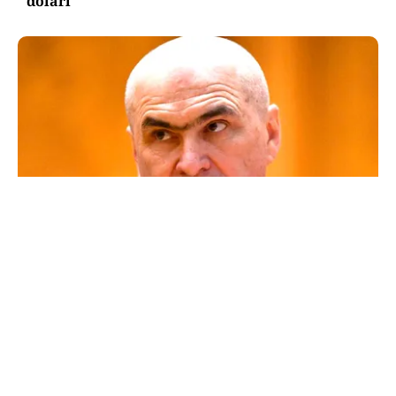
dolari
POLITICĂ
Un lider USR îl critică dur pe Ilie Bolojan: Un
liberal nu crește taxele
TOS
Politica Cookies
Protecția Datelor Personale
Despre Noi
Publicitate
Echipa