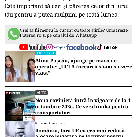
Este important să ceri și părerea celor din jurul
tău pentru a putea mulțumi pe toată lumea.
Vrei să fii mereu la curent cu toate știrile? Urmărește
Puterea.ro și pe canalul de WhatsApp
LIFESTYLE
Alina Pușcău, ajunge pe masa de
operație: „UCLA încearcă să-mi salveze
viața”
AUTO
Noua rovinietă intră în vigoare de la 1
octombrie 2026. Ce se schimbă pentru
transportatori
Puterea Financiara
România, țara UE cu cea mai redusă
alocare bugetară pe locuitor pentru