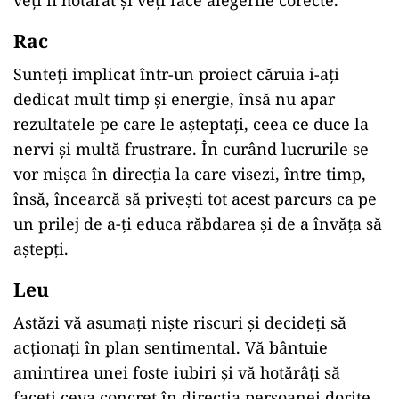
veți fi hotărât și veți face alegerile corecte.
Rac
Sunteți implicat într-un proiect căruia i-ați
dedicat mult timp și energie, însă nu apar
rezultatele pe care le așteptați, ceea ce duce la
nervi și multă frustrare. În curând lucrurile se
vor mișca în direcția la care visezi, între timp,
însă, încearcă să privești tot acest parcurs ca pe
un prilej de a-ți educa răbdarea și de a învăța să
aștepți.
Leu
Astăzi vă asumați niște riscuri și decideți să
acționați în plan sentimental. Vă bântuie
amintirea unei foste iubiri și vă hotărâți să
faceți ceva concret în direcția persoanei dorite.