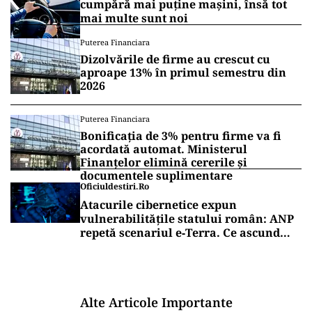
cumpără mai puține mașini, însă tot
mai multe sunt noi
Puterea Financiara
Dizolvările de firme au crescut cu
aproape 13% în primul semestru din
2026
Puterea Financiara
Bonificația de 3% pentru firme va fi
acordată automat. Ministerul
Finanțelor elimină cererile și
documentele suplimentare
Oficiuldestiri.ro
Atacurile cibernetice expun
vulnerabilitățile statului român: ANP
repetă scenariul e‑Terra. Ce ascund
comunicările oficiale și cine răspunde
pentru mentenanța IT a instituțiilor
publice
Alte Articole Importante