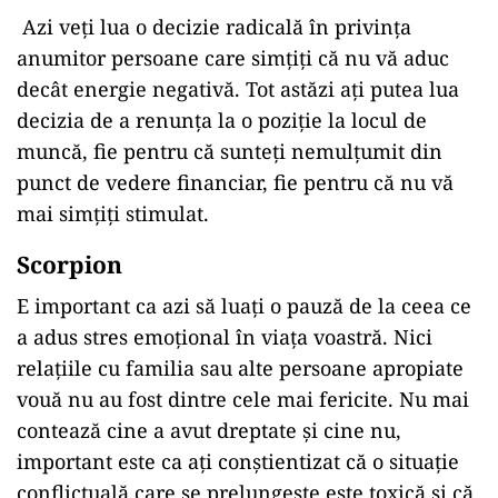
Azi veți lua o decizie radicală în privința
anumitor persoane care simțiți că nu vă aduc
decât energie negativă. Tot astăzi aţi putea lua
decizia de a renunţa la o poziţie la locul de
muncă, fie pentru că sunteți nemulțumit din
punct de vedere financiar, fie pentru că nu vă
mai simțiți stimulat.
Scorpion
E important ca azi să luați o pauză de la ceea ce
a adus stres emoţional în viața voastră. Nici
relaţiile cu familia sau alte persoane apropiate
vouă nu au fost dintre cele mai fericite. Nu mai
contează cine a avut dreptate și cine nu,
important este ca ați conștientizat că o situație
conflictuală care se prelungește este toxică și că