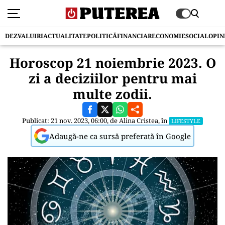
DEZVALUIRI
ACTUALITATE
POLITICĂ
FINANCIAR
ECONOMIE
SOCIAL
OPIN
Horoscop 21 noiembrie 2023. O
zi a deciziilor pentru mai
multe zodii.
Publicat: 21 nov. 2023, 06:00, de
Alina Cristea
, în
LIFESTYLE
Adaugă-ne ca sursă preferată în Google