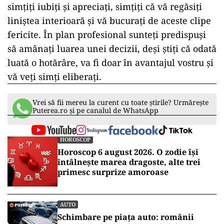
simțiți iubiți și apreciați, simțiți că vă regăsiți
liniștea interioară și vă bucurați de aceste clipe
fericite. În plan profesional sunteți predispuși
să amânați luarea unei decizii, deși știți că odată
luată o hotărâre, va fi doar în avantajul vostru și
vă veți simți eliberați.
Vrei să fii mereu la curent cu toate știrile? Urmărește
Puterea.ro și pe canalul de WhatsApp
HOROSCOP
Horoscop 6 august 2026. O zodie își
întâlnește marea dragoste, alte trei
primesc surprize amoroase
AUTO
Schimbare pe piața auto: românii