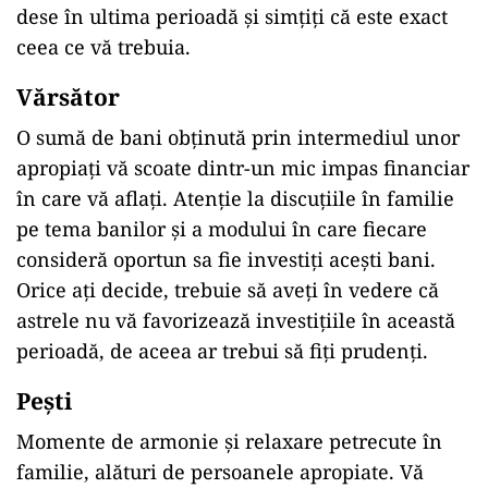
dese în ultima perioadă și simțiți că este exact
ceea ce vă trebuia.
V
ă
rs
ă
tor
O sumă de bani obținută prin intermediul unor
apropiați vă scoate dintr-un mic impas financiar
în care vă aflați. Atenție la discuțiile în familie
pe tema banilor și a modului în care fiecare
consideră oportun sa fie investiți acești bani.
Orice ați decide, trebuie să aveți în vedere că
astrele nu vă favorizează investițiile în această
perioadă, de aceea ar trebui să fiți prudenți.
Pe
ș
ti
Momente de armonie și relaxare petrecute în
familie, alături de persoanele apropiate. Vă