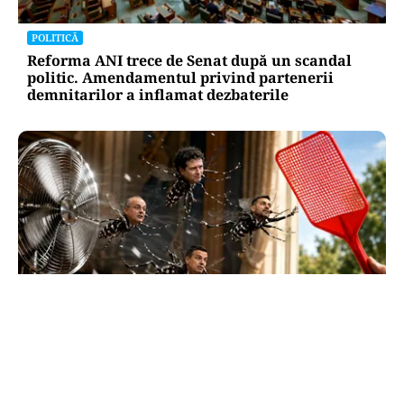
POLITICĂ
Reforma ANI trece de Senat după un scandal
politic. Amendamentul privind partenerii
demnitarilor a inflamat dezbaterile
SĂNĂTATE
Supraviețuirea de acasă: țânțarul-tigru a
devenit vecinul nostru. Cum ne apărăm?