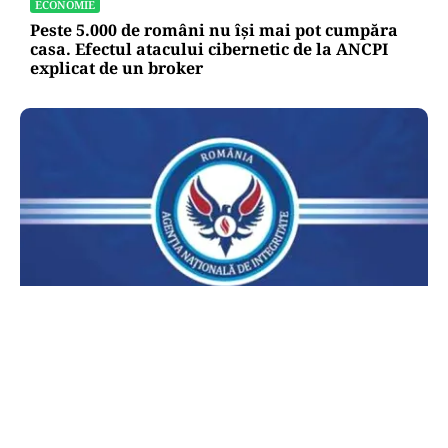
ECONOMIE
Peste 5.000 de români nu își mai pot cumpăra
casa. Efectul atacului cibernetic de la ANCPI
explicat de un broker
POLITICĂ
Lovitură pentru legea ANI: USR și PNL au
sesizat CCR. Decizia poate influența banii din
PNRR