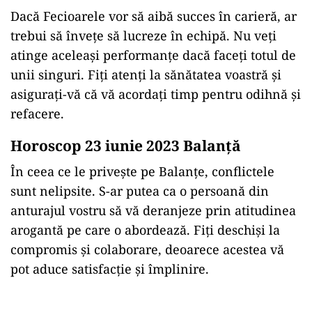
Dacă Fecioarele vor să aibă succes în carieră, ar
trebui să învețe să lucreze în echipă. Nu veți
atinge aceleași performanțe dacă faceți totul de
unii singuri. Fiți atenți la sănătatea voastră și
asigurați-vă că vă acordați timp pentru odihnă și
refacere.
Horoscop 23 iunie 2023 Balanţă
În ceea ce le privește pe Balanțe, conflictele
sunt nelipsite. S-ar putea ca o persoană din
anturajul vostru să vă deranjeze prin atitudinea
arogantă pe care o abordează. Fiți deschiși la
compromis și colaborare, deoarece acestea vă
pot aduce satisfacție și împlinire.