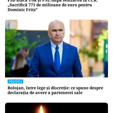
PSD atacă USR și PNL după sesizarea la CCR:
„Sacrifică 771 de milioane de euro pentru
Dominic Fritz”
POLITICĂ
Bolojan, între lege și discreție: ce spune despre
declarația de avere a partenerei sale