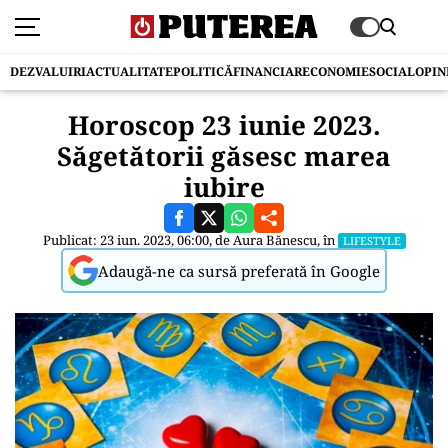
DEZVALUIRI
ACTUALITATE
POLITICĂ
FINANCIAR
ECONOMIE
SOCIAL
OPIN
Horoscop 23 iunie 2023.
Săgetătorii găsesc marea
iubire
Publicat: 23 iun. 2023, 06:00, de
Aura Bănescu
, în
LIFESTYLE
Adaugă-ne ca sursă preferată în Google