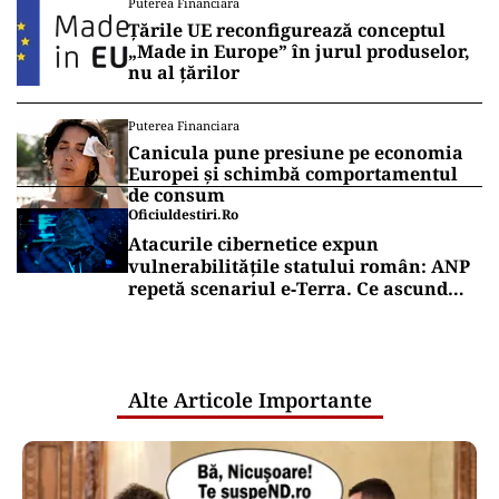
Puterea Financiara
Țările UE reconfigurează conceptul
„Made in Europe” în jurul produselor,
nu al țărilor
Puterea Financiara
Canicula pune presiune pe economia
Europei și schimbă comportamentul
de consum
Oficiuldestiri.ro
Atacurile cibernetice expun
vulnerabilitățile statului român: ANP
repetă scenariul e‑Terra. Ce ascund
comunicările oficiale și cine răspunde
pentru mentenanța IT a instituțiilor
publice
Alte Articole Importante