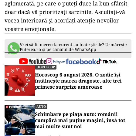
aglomerată, pe care o puteți duce la bun sfârșit
doar dacă vă prioritizați sarcinile. Ascultați-vă
vocea interioară și acordați atenție nevoilor
voastre emoționale.
Vrei să fii mereu la curent cu toate știrile? Urmărește
Puterea.ro și pe canalul de WhatsApp
HOROSCOP
Horoscop 6 august 2026. O zodie își
întâlnește marea dragoste, alte trei
primesc surprize amoroase
AUTO
Schimbare pe piața auto: românii
cumpără mai puține mașini, însă tot
mai multe sunt noi