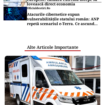
lovească direct economia
Oficiuldestiri.ro
Atacurile cibernetice expun
vulnerabilitățile statului român: ANP
repetă scenariul e‑Terra. Ce ascund
comunicările oficiale și cine răspunde
pentru mentenanța IT a instituțiilor
publice
Alte Articole Importante