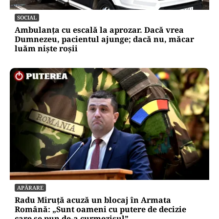
SOCIAL
Ambulanța cu escală la aprozar. Dacă vrea
Dumnezeu, pacientul ajunge; dacă nu, măcar
luăm niște roșii
APĂRARE
Radu Miruță acuză un blocaj în Armata
Română: „Sunt oameni cu putere de decizie
care se pun de-a curmezișul”