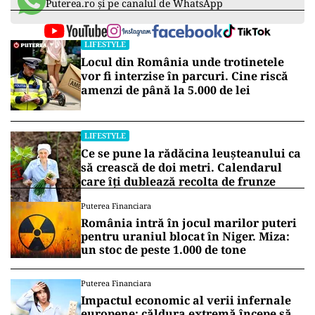
Puterea.ro și pe canalul de WhatsApp
LIFESTYLE
Locul din România unde trotinetele
vor fi interzise în parcuri. Cine riscă
amenzi de până la 5.000 de lei
LIFESTYLE
Ce se pune la rădăcina leușteanului ca
să crească de doi metri. Calendarul
care îți dublează recolta de frunze
Puterea Financiara
România intră în jocul marilor puteri
pentru uraniul blocat în Niger. Miza:
un stoc de peste 1.000 de tone
Puterea Financiara
Impactul economic al verii infernale
europene: căldura extremă începe să