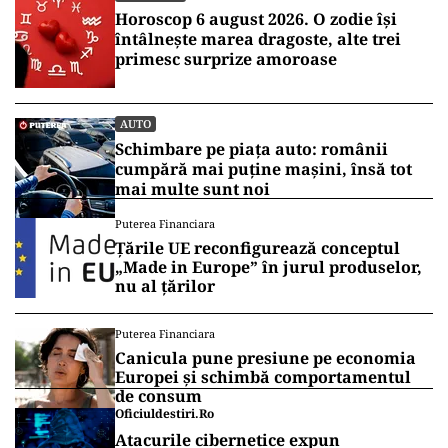
Horoscop 6 august 2026. O zodie își
întâlnește marea dragoste, alte trei
primesc surprize amoroase
AUTO
Schimbare pe piața auto: românii
cumpără mai puține mașini, însă tot
mai multe sunt noi
Puterea Financiara
Țările UE reconfigurează conceptul
„Made in Europe” în jurul produselor,
nu al țărilor
Puterea Financiara
Canicula pune presiune pe economia
Europei și schimbă comportamentul
de consum
Oficiuldestiri.ro
Atacurile cibernetice expun