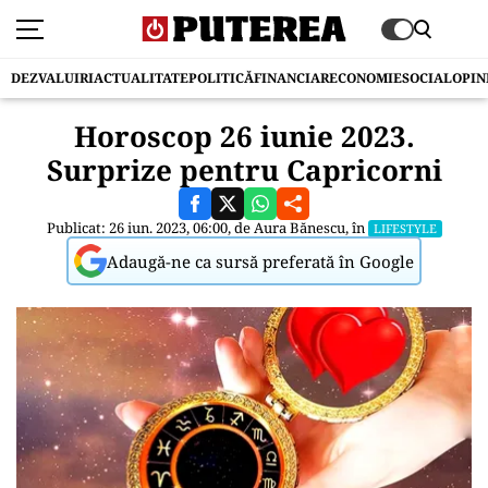
DEZVALUIRI
ACTUALITATE
POLITICĂ
FINANCIAR
ECONOMIE
SOCIAL
OPIN
Horoscop 26 iunie 2023.
Surprize pentru Capricorni
Publicat: 26 iun. 2023, 06:00, de
Aura Bănescu
, în
LIFESTYLE
Adaugă-ne ca sursă preferată în Google