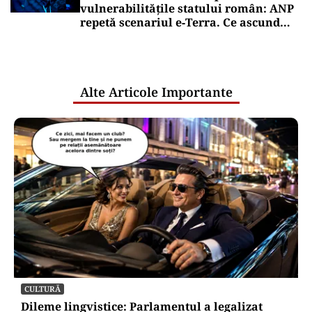
vulnerabilitățile statului român: ANP
repetă scenariul e‑Terra. Ce ascund
comunicările oficiale și cine răspunde
pentru mentenanța IT a instituțiilor
publice
Alte Articole Importante
CULTURĂ
Dileme lingvistice: Parlamentul a legalizat