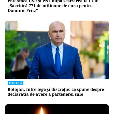
PSD atacă USR și PNL după sesizarea la CCR:
„Sacrifică 771 de milioane de euro pentru
Dominic Fritz”
POLITICĂ
Bolojan, între lege și discreție: ce spune despre
declarația de avere a partenerei sale