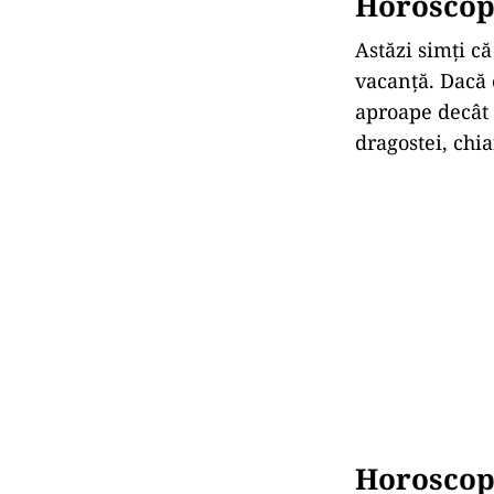
Horoscop 
Astăzi simți că
vacanță. Dacă 
aproape decât 
dragostei, chi
Horoscop 