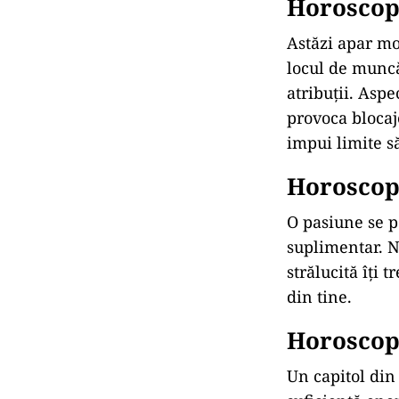
Horoscop 
Astăzi apar mo
locul de muncă
atribuții. Asp
provoca blocaj
impui limite s
Horoscop 
O pasiune se p
suplimentar. Nu
strălucită îți 
din tine.
Horoscop 
Un capitol din 