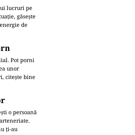
pui lucruri pe
tuație, găsește
 energie de
orn
ial. Pot porni
rea unor
, citește bine
or
ești o persoană
parteneriate.
nu ți-au