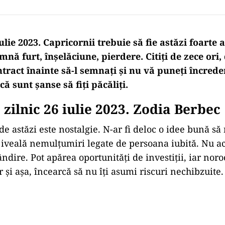
lie 2023. Capricornii trebuie să fie astăzi foarte at
amnă furt, înșelăciune, pierdere. Citiți de zece ori,
tract înainte să-l semnați și nu vă puneți încred
că sunt șanse să fiți păcăliți.
zilnic 26 iulie 2023. Zodia Berbec
de astăzi este nostalgie. N-ar fi deloc o idee bună să 
la iveală nemulțumiri legate de persoana iubită. Nu 
ândire. Pot apărea oportunități de investiții, iar noro
r și așa, încearcă să nu îți asumi riscuri nechibzuite.
Play