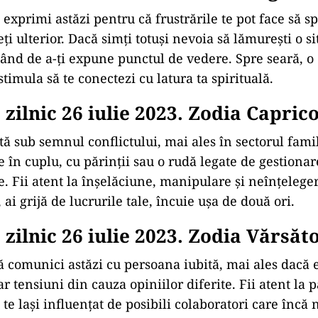
 exprimi astăzi pentru că frustrările te pot face să s
eți ulterior. Dacă simți totuși nevoia să lămurești o si
nd de a-ți expune punctul de vedere. Spre seară, o
stimula să te conectezi cu latura ta spirituală.
zilnic 26 iulie 2023. Zodia Capric
stă sub semnul conflictului, mai ales în sectorul famil
e în cuplu, cu părinții sau o rudă legate de gestiona
 Fii atent la înșelăciune, manipulare și neînțelegeri
 ai grijă de lucrurile tale, încuie ușa de două ori.
zilnic 26 iulie 2023. Zodia Vărsăt
să comunici astăzi cu persoana iubită, mai ales dacă 
r tensiuni din cauza opiniilor diferite. Fii atent la 
te lași influențat de posibili colaboratori care încă 