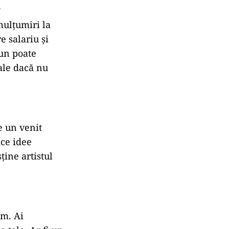
i
mulțumiri la
e salariu și
tun poate
ale dacă nu
e un venit
ice idee
ține artistul
um. Ai