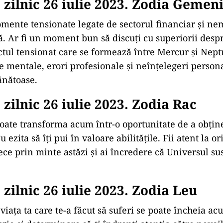
zilnic 26 iulie 2023. Zodia Gemen
mente tensionate legate de sectorul financiar și ne
. Ar fi un moment bun să discuți cu superiorii despr
ectul tensionat care se formează între Mercur și Nep
e mentale, erori profesionale și neînțelegeri person
ănătoase.
zilnic 26 iulie 2023. Zodia Rac
oate transforma acum într-o oportunitate de a obțin
 ezita să îți pui în valoare abilitățile. Fii atent la or
trece prin minte astăzi și ai încredere că Universul sus
zilnic 26 iulie 2023. Zodia Leu
viața ta care te-a făcut să suferi se poate încheia ac