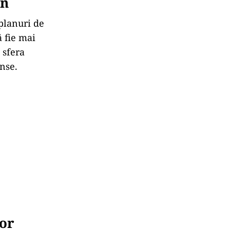
on
 planuri de
ă fie mai
 sfera
ense.
tor