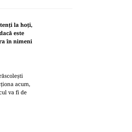
enți la hoți,
 dacă este
era în nimeni
răscolești
acționa acum,
cul va fi de