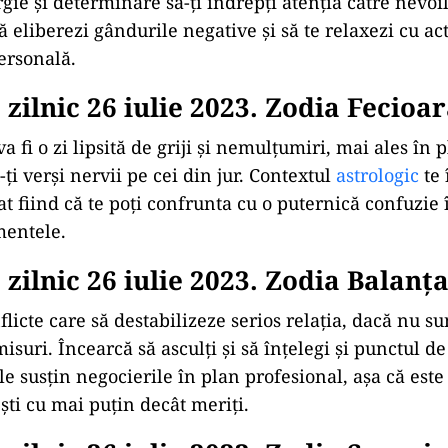
gie și determinare să-ți îndrepți atenția către nevoil
liberezi gândurile negative și să te relaxezi cu acti
personală.
zilnic 26 iulie 2023. Zodia Fecioa
va fi o zi lipsită de griji și nemulțumiri, mai ales în 
ți verși nervii pe cei din jur. Contextul
astrologic
te
at fiind că te poți confrunta cu o puternică confuzie 
mentele.
zilnic 26 iulie 2023. Zodia Balanţ
licte care să destabilizeze serios relația, dacă nu su
suri. Încearcă să asculți și să înțelegi și punctul de
ele susțin negocierile în plan profesional, așa că est
ti cu mai puțin decât meriți.