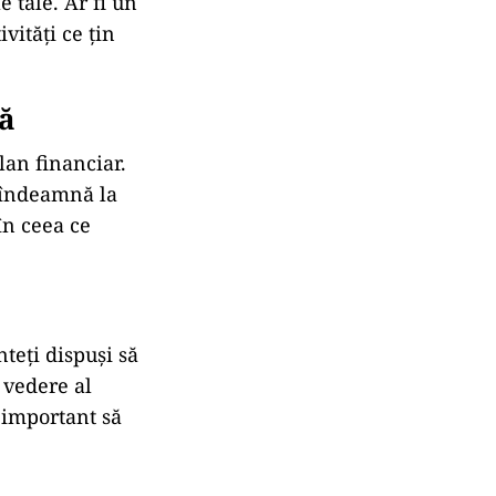
e tale. Ar fi un
vități ce țin
ră
plan financiar.
 îndeamnă la
în ceea ce
a
nteți dispuși să
 vedere al
e important să