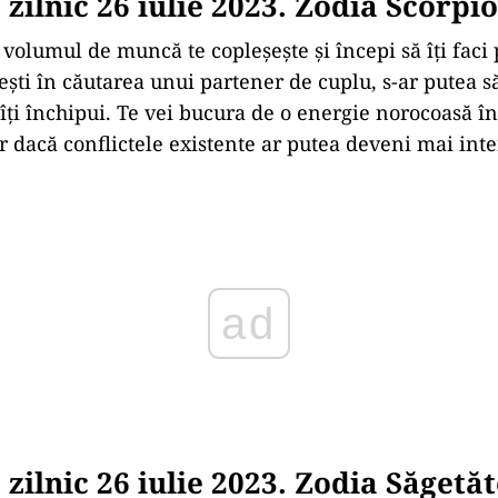
zilnic 26 iulie 2023. Zodia Scorpi
 volumul de muncă te copleșește și începi să îți faci
ești în căutarea unui partener de cuplu, s-ar putea s
îți închipui. Te vei bucura de o energie norocoasă în
ar dacă conflictele existente ar putea deveni mai int
ad
zilnic 26 iulie 2023. Zodia Săgetă