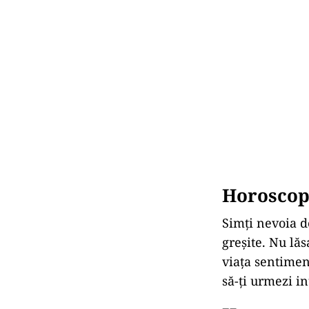
Horoscop 
Simți nevoia d
greșite. Nu lăs
viața sentiment
să-ți urmezi in