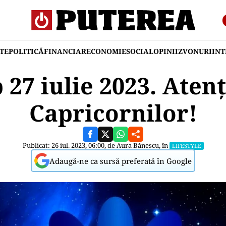
TE
POLITICĂ
FINANCIAR
ECONOMIE
SOCIAL
OPINII
ZVONURI
IN
27 iulie 2023. Atenți
Capricornilor!
Publicat: 26 iul. 2023, 06:00, de
Aura Bănescu
, în
LIFESTYLE
Adaugă-ne ca sursă preferată în Google