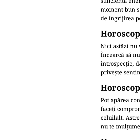
suficientă ener
moment bun să e
de îngrijirea 
Horoscop 
Nici astăzi nu 
Încearcă să nu-
introspecție, d
privește senti
Horoscop 
Pot apărea conf
faceți compromi
celuilalt. Astr
nu te mulțumeș