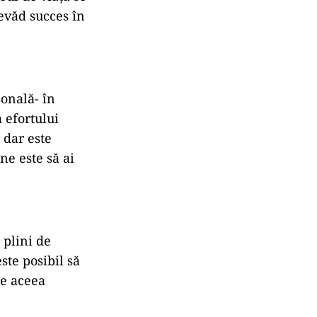
revăd succes în
sonală- în
 efortului
 dar este
ne este să ai
 plini de
ste posibil să
de aceea