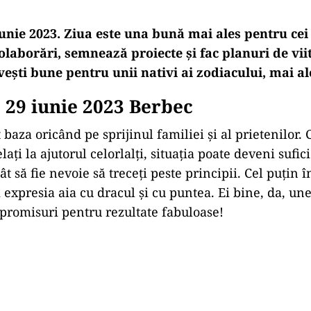
unie 2023. Ziua este una bună mai ales pentru cei
colaborări, semnează proiecte și fac planuri de viit
veşti bune pentru unii nativi ai zodiacului, mai al
29 iunie 2023 Berbec
 baza oricând pe sprijinul familiei și al prietenilor.
lați la ajutorul celorlalți, situația poate deveni sufic
t să fie nevoie să treceți peste principii. Cel puțin î
i expresia aia cu dracul și cu puntea. Ei bine, da, une
romisuri pentru rezultate fabuloase!
Play