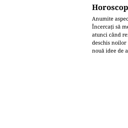
Horoscop 
Anumite aspect
Încercați să m
atunci când re
deschis noilor 
nouă idee de a