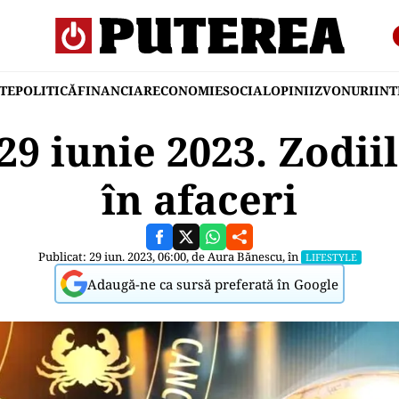
TE
POLITICĂ
FINANCIAR
ECONOMIE
SOCIAL
OPINII
ZVONURI
IN
9 iunie 2023. Zodii
în afaceri
Publicat: 29 iun. 2023, 06:00, de
Aura Bănescu
, în
LIFESTYLE
Adaugă-ne ca sursă preferată în Google