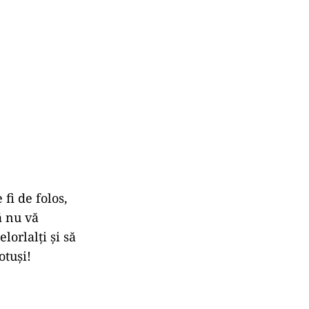
fi de folos,
să nu vă
lorlalți și să
otuși!