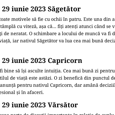
29 iunie 2023 Săgetător
toate motivele să fie cu ochii în patru. Este una din a
ntâmplă cu viteză, așa că… fiți atenți atunci când se v
ți de neratat. O schimbare a locului de muncă va fi d
viață, iar nativul Săgetător va lua cea mai bună deci
29 iunie 2023 Capricorn
fi bine să își asculte intuiția. Cea mai bună zi pentr
tilul de viață este astăzi. O zi benefică din punctul 
 anunță pentru nativul Capricorn, dar amână decizii
sional şi în afaceri.
29 iunie 2023 Vărsător