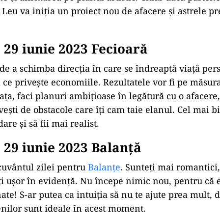
 Leu va iniția un proiect nou de afacere și astrele p
29 iunie 2023 Fecioară
 de a schimba direcția în care se îndreaptă viață per
a ce privește economiile. Rezultatele vor fi pe măsura
ţa, faci planuri ambițioase în legătură cu o afacere,
oveşti de obstacole care îţi cam taie elanul. Cel mai bi
re şi să fii mai realist.
29 iunie 2023 Balanţă
uvântul zilei pentru
Balanțe
. Sunteți mai romantici,
ți ușor în evidență. Nu începe nimic nou, pentru că e
nate! S-ar putea ca intuiţia să nu te ajute prea mult, 
tenilor sunt ideale în acest moment.