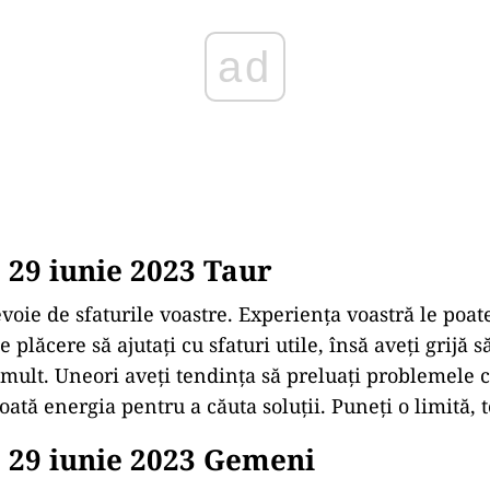
29 iunie 2023 Taur
voie de sfaturile voastre. Experiența voastră le poate 
e plăcere să ajutați cu sfaturi utile, însă aveți grijă 
mult. Uneori aveți tendința să preluați problemele ce
ată energia pentru a căuta soluții. Puneți o limită, t
 29 iunie 2023 Gemeni