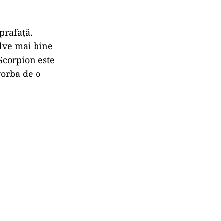
prafață.
olve mai bine
Scorpion este
vorba de o