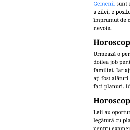
Gemenii
sunt a
a zilei, e pos
împrumut de ca
nevoie.
Horoscop 
Urmează o peri
doilea job pent
familiei. Iar a
ați fost alături
faci planuri. I
Horoscop 
Leii au oportu
legătură cu pla
pentru examene