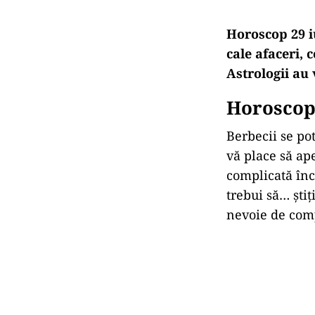
Horoscop 29 i
cale afaceri, 
Astrologii au 
Horoscop 
Berbecii se pot
vă place să ape
complicată încâ
trebui să… știț
nevoie de comp