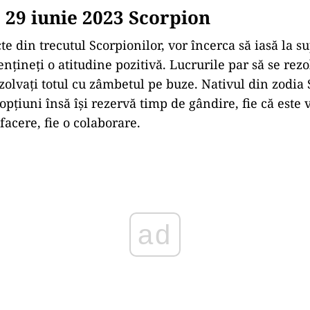
29 iunie 2023 Scorpion
e din trecutul Scorpionilor, vor încerca să iasă la su
ențineți o atitudine pozitivă. Lucrurile par să se rez
zolvați totul cu zâmbetul pe buze. Nativul din zodia 
opțiuni însă îşi rezervă timp de gândire, fie că este 
facere, fie o colaborare.
ad