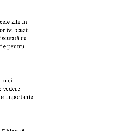
cele zile în
or ivi ocazii
iscutată cu
zie pentru
u mici
de vedere
le importante