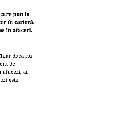
 care pun la
or în carieră.
es în afaceri.
 Chiar dacă nu
ient de
n afaceri, ar
ori este