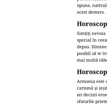
opune, nativul
acest demers.
Horoscop 
Simțiți nevoia
special în cee
depus. Diminea
posibil să te l
mai multă răbda
Horoscop 
Armonia este c
carismă și ieși
iei decizii ero
sfaturile prie