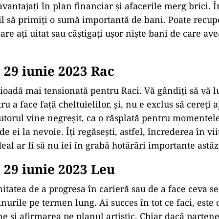
vantajați în plan financiar și afacerile merg brici. 
ibil să primiți o sumă importantă de bani. Poate recup
re ați uitat sau câștigați ușor niște bani de care av
29 iunie 2023 Rac
oadă mai tensionată pentru Raci. Vă gândiți să vă lu
ru a face față cheltuielilor, și, nu e exclus să cereți a
jutorul vine negreșit, ca o răsplată pentru momentele
 de ei la nevoie. Îţi regăsești, astfel, încrederea în vii
deal ar fi să nu iei în grabă hotărâri importante astăz
29 iunie 2023 Leu
nitatea de a progresa în carieră sau de a face ceva s
nurile pe termen lung. Ai succes în tot ce faci, este 
 şi afirmarea pe planul artistic. Chiar dacă partene