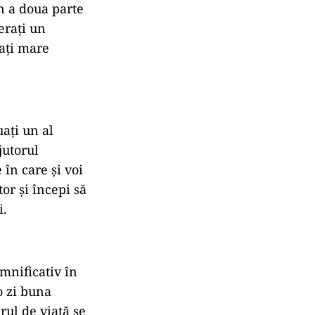
În a doua parte
erați un
eați mare
ați un al
jutorul
 în care și voi
tor şi începi să
i.
emnificativ în
o zi buna
rul de viață se