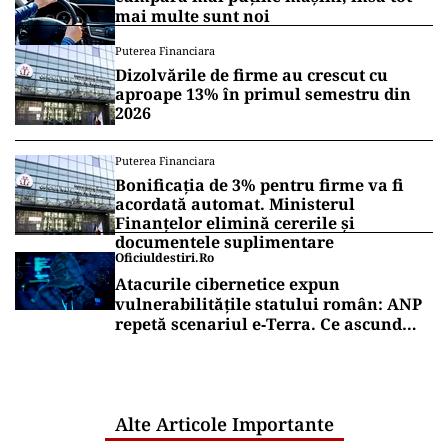
mai multe sunt noi
Puterea Financiara
Dizolvările de firme au crescut cu
aproape 13% în primul semestru din
2026
Puterea Financiara
Bonificația de 3% pentru firme va fi
acordată automat. Ministerul
Finanțelor elimină cererile și
documentele suplimentare
Oficiuldestiri.ro
Atacurile cibernetice expun
vulnerabilitățile statului român: ANP
repetă scenariul e‑Terra. Ce ascund
comunicările oficiale și cine răspunde
pentru mentenanța IT a instituțiilor
publice
Alte Articole Importante