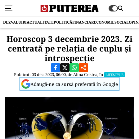
DEZVALUIRI
ACTUALITATE
POLITICĂ
FINANCIAR
ECONOMIE
SOCIAL
OPIN
Horoscop 3 decembrie 2023. Zi
centrată pe relația de cuplu și
introspecție
Publicat: 03 dec. 2023, 06:00, de
Alina Cristea
, în
LIFESTYLE
Adaugă-ne ca sursă preferată în Google