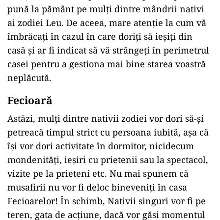
pună la pământ pe mulți dintre mândrii nativi
ai zodiei Leu. De aceea, mare atenție la cum vă
îmbrăcați în cazul în care doriți să ieșiți din
casă și ar fi indicat să vă strângeți în perimetrul
casei pentru a gestiona mai bine starea voastră
neplăcută.
Fecioară
Astăzi, mulți dintre nativii zodiei vor dori să-și
petreacă timpul strict cu persoana iubită, așa că
își vor dori activitate în dormitor, nicidecum
mondenități, ieșiri cu prietenii sau la spectacol,
vizite pe la prieteni etc. Nu mai spunem că
musafirii nu vor fi deloc bineveniți în casa
Fecioarelor! În schimb, Nativii singuri vor fi pe
teren, gata de acțiune, dacă vor găsi momentul