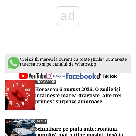
ad
Vrei să fii mereu la curent cu toate știrile? Urmărește
Puterea.ro și pe canalul de WhatsApp
HOROSCOP
Horoscop 6 august 2026. O zodie își
întâlnește marea dragoste, alte trei
primesc surprize amoroase
AUTO
Schimbare pe piața auto: românii
cumpără mai puține mașini, însă tot