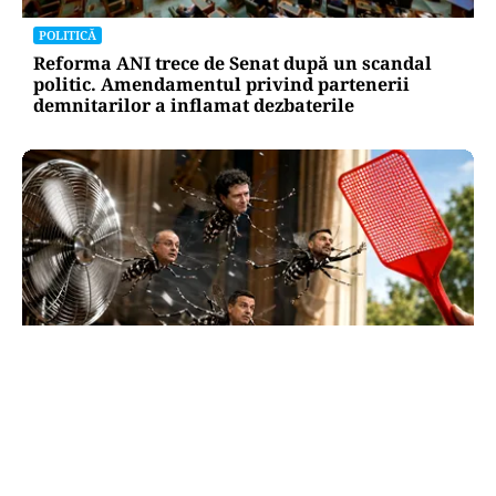
POLITICĂ
Reforma ANI trece de Senat după un scandal
politic. Amendamentul privind partenerii
demnitarilor a inflamat dezbaterile
SĂNĂTATE
Supraviețuirea de acasă: țânțarul-tigru a
devenit vecinul nostru. Cum ne apărăm?