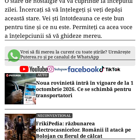
O stare de nostalgie vă va cuprinde la începutul
zilei. Încercaţi să vă înţelegeţi şi veţi depăşi
această stare. Vei ști întotdeauna ce este bun
pentru tine și ce nu este. Permiteți ca acea voce
a înțelepciunii să vă ghideze mereu.
Vrei să fii mereu la curent cu toate știrile? Urmărește
Puterea.ro și pe canalul de WhatsApp
AUTO
Noua rovinietă intră în vigoare de la 1
octombrie 2026. Ce se schimbă pentru
transportatori
NECONVENTIONAL
FrikiPedia: răzbunarea
electrocasnicelor. Românii îl atacă pe
Bolojan cu fierul de călcat