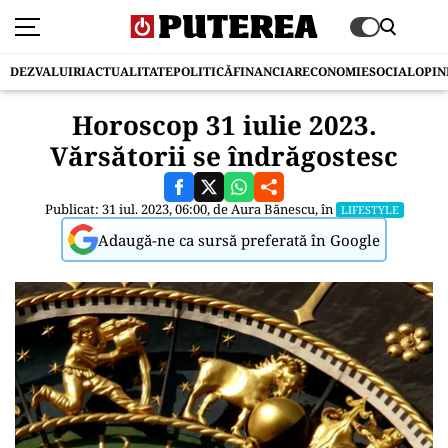
DEZVALUIRI
ACTUALITATE
POLITICĂ
FINANCIAR
ECONOMIE
SOCIAL
OPIN
Horoscop 31 iulie 2023.
Vărsătorii se îndrăgostesc
Publicat: 31 iul. 2023, 06:00, de
Aura Bănescu
, în
LIFESTYLE
Adaugă-ne ca sursă preferată în Google