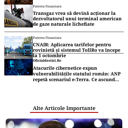
Puterea Financiara
Transgaz vrea să devină acționar la
dezvoltatorul unui terminal american
de gaze naturale lichefiate
Puterea Financiara
CNAIR: Aplicarea tarifelor pentru
rovinietă și sistemul TollRo va începe
la 1 octombrie
Oficiuldestiri.ro
Atacurile cibernetice expun
vulnerabilitățile statului român: ANP
repetă scenariul e‑Terra. Ce ascund
comunicările oficiale și cine răspunde
pentru mentenanța IT a instituțiilor
publice
Alte Articole Importante