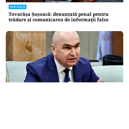
POLITICĂ
Tovarășa Șoșoacă: denunțată penal pentru
trădare și comunicarea de informații false
POLITICĂ
Bolojan acuză PSD și AUR. PNL vrea premier
tehnocrat: „Au lăsat România în faza finală de
absorbţie a PNRR”