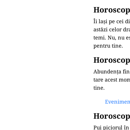
Horoscop
Îi lași pe cei 
astăzi celor dr
temi. Nu, nu e
pentru tine.
Horoscop
Abundența fina
tare acest mome
tine.
Eveniment
Horoscop
Pui piciorul în