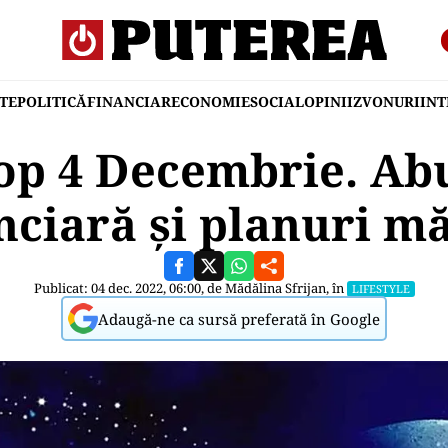
TE
POLITICĂ
FINANCIAR
ECONOMIE
SOCIAL
OPINII
ZVONURI
IN
op 4 Decembrie. Ab
nciară și planuri m
Publicat: 04 dec. 2022, 06:00, de
Mădălina Sfrijan
, în
LIFESTYLE
Adaugă-ne ca sursă preferată în Google