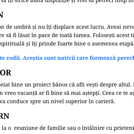
să îți strice buna dispoziție și vrei să petreci timp î
N
on de umbră și nu îți displace acest lucru. Aveai nev
e să fi lăsat în pace de toată lumea. Folosești acest
spirituală și îți prinde foarte bine o asemenea etapă
e zodii. Aceștia sunt nativii care formează perech
TOR
eiat bine un proiect bănos că afli vești despre altul.
n vreo vacanță ar fi bine să mai aștepți. Ceea ce te 
 va conduce spre un nivel superior în carieră.
RN
 la o
reuniune de familie sau o întâlnire cu prieteni