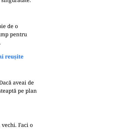
n singurătate.
oie de o
 timp pentru
.
i reușite
 Dacă aveai de
așteaptă pe plan
 vechi. Faci o