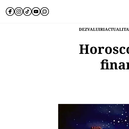
DEZVALUIRI
ACTUALITA
Horosc
fina