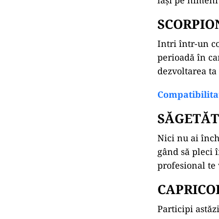
lași pe nimeni 
SCORPIO
Intri într-un c
perioadă în car
dezvoltarea ta 
Compatibilitat
SĂGETĂ
Nici nu ai înch
gând să pleci î
profesional te
CAPRICO
Participi astăzi