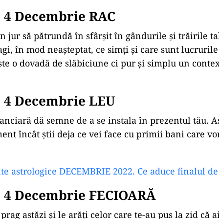
 4 Decembrie RAC
din jur să pătrundă în sfârșit în gândurile și trăirile t
agi, în mod neașteptat, ce simți și care sunt lucrurile
ste o dovadă de slăbiciune ci pur și simplu un contex
 4 Decembrie LEU
nciară dă semne de a se instala în prezentul tău. Aș
nt încât știi deja ce vei face cu primii bani care vo
e astrologice DECEMBRIE 2022. Ce aduce finalul de
 4 Decembrie FECIOARĂ
 prag astăzi și le arăți celor care te-au pus la zid că a