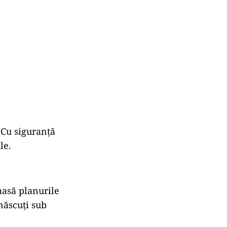
 Cu siguranță
le.
masă planurile
 născuți sub