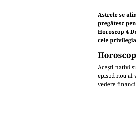
Astrele se ali
pregătesc pent
Horoscop 4 De
cele privilegia
Horoscop
Acești nativi s
episod nou al v
vedere financi