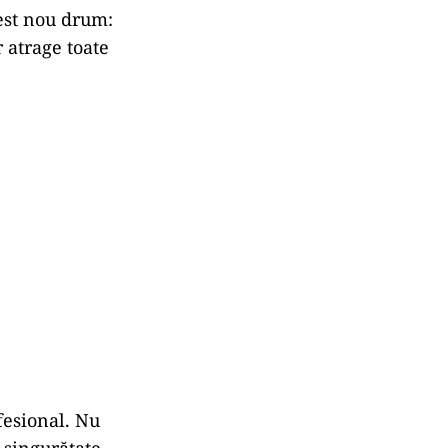
cest nou drum:
r atrage toate
fesional. Nu