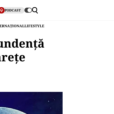
PODCAST
TERNAȚIONAL
LIFESTYLE
undență
ărețe