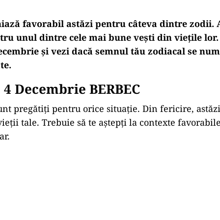
niază favorabil astăzi pentru câteva dintre zodii. 
ru unul dintre cele mai bune vești din viețile lor.
cembrie și vezi dacă semnul tău zodiacal se num
te.
 4
Decembrie BERBEC
unt pregătiți pentru orice situație. Din fericire, astă
ieții tale. Trebuie să te aștepți la contexte favorabi
ar.
Play