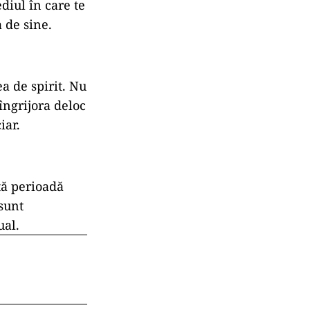
diul în care te
a de sine.
a de spirit. Nu
 îngrijora deloc
iar.
stă perioadă
 sunt
ual.