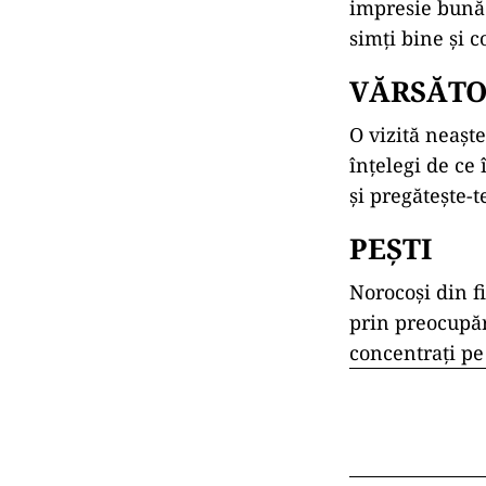
impresie bună î
simți bine și c
VĂRSĂT
O vizită neașt
înțelegi de ce 
și pregătește-
PEȘTI
Norocoși din fi
prin preocupăr
concentrați pe 