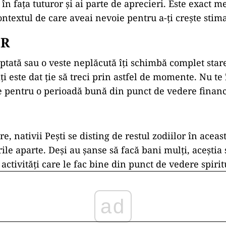
n fața tuturor și ai parte de aprecieri. Este exact me
ontextul de care aveai nevoie pentru a-ți crește stim
OR
eptată sau o veste neplăcută îți schimbă complet stare
îți este dat ție să treci prin astfel de momente. Nu te
te pentru o perioadă bună din punct de vedere financ
re, nativii Pești se disting de restul zodiilor în acea
ile aparte. Deși au șanse să facă bani mulți, aceștia
activități care le fac bine din punct de vedere spirit
ad