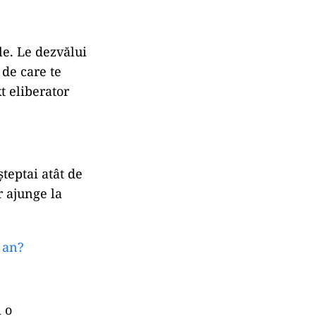
ale. Le dezvălui
 de care te
t eliberator
teptai atât de
r ajunge la
 an?
i o