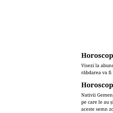
Horoscop
Visezi la abun
răbdarea va fi 
Horoscop
Nativii Gemeni
pe care le au ș
aceste semn zod