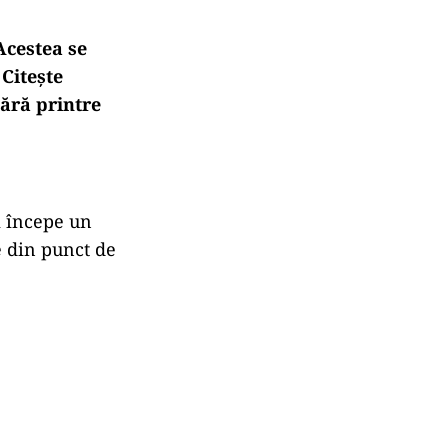
Acestea se
 Citește
ără printre
zi începe un
le din punct de