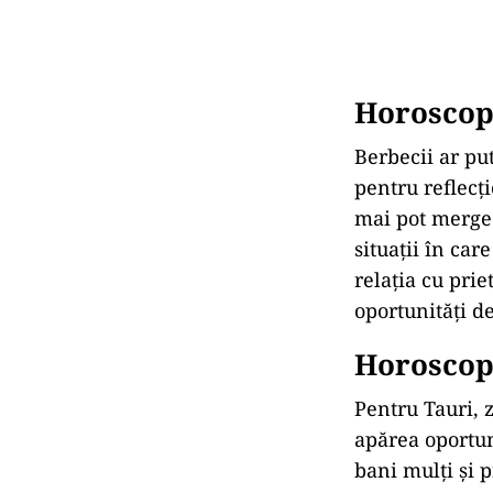
Horoscop 
Berbecii ar put
pentru reflecți
mai pot merge
situații în car
relația cu prie
oportunități de
Horoscop 
Pentru Tauri, 
apărea oportuni
bani mulți și p