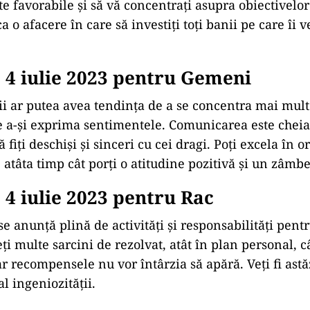
 favorabile și să vă concentrați asupra obiectivelo
ca o afacere în care să investiți toți banii pe care îi v
4 iulie 2023 pentru Gemeni
i ar putea avea tendința de a se concentra mai mult 
e a-și exprima sentimentele. Comunicarea este cheia
fiți deschiși și sinceri cu cei dragi. Poți excela în or
, atâta timp cât porți o atitudine pozitivă și un zâmb
4 iulie 2023 pentru Rac
se anunță plină de activități și responsabilități pentr
ți multe sarcini de rezolvat, atât în plan personal, câ
r recompensele nu vor întârzia să apără. Veți fi astă
al ingeniozității.