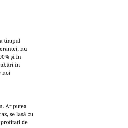
ca timpul
leranței, nu
00% și în
imbări în
e noi
m. Ar putea
caz, se lasă cu
profitați de