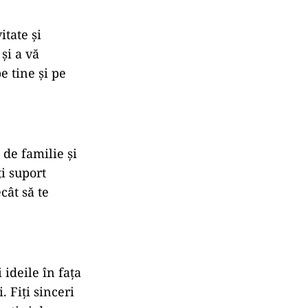
itate și
și a vă
e tine și pe
 de familie și
ţi suport
cât să te
 ideile în fața
. Fiți sinceri