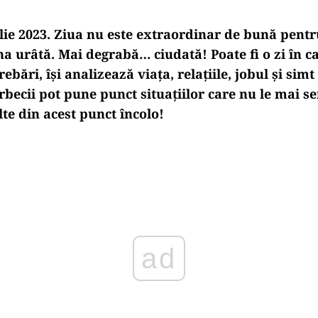
lie 2023. Ziua nu este extraordinar de bună pentr
na urâtă. Mai degrabă… ciudată! Poate fi o zi în car
ebări, își analizează viața, relațiile, jobul și sim
erbecii pot pune punct situațiilor care nu le mai s
te din acest punct încolo!
Play