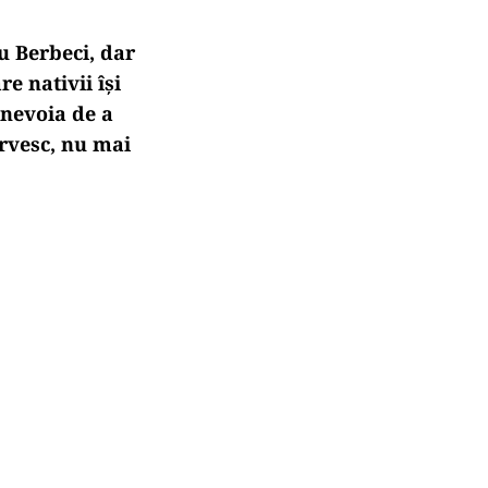
u Berbeci, dar
e nativii își
t nevoia de a
ervesc, nu mai