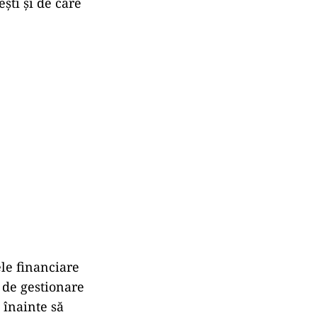
ești și de care
ele financiare
u de gestionare
i înainte să