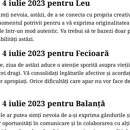
4 iulie 2023 pentru Leu
imți nevoia, astăzi, de a se conecta cu propria creativ
momentul potrivit pentru a vă exprima originalitatea 
e într-un mod autentic. Va trebui să te bazezi doar p
bilități astăzi.
4 iulie 2023 pentru Fecioară
, ziua de astăzi aduce o atenție sporită asupra vieții
 cei dragi. Vă consolidaţi legăturile afective și acorda
 apropiați. Orice dificultăți care apar nu vor face de
4 iulie 2023 pentru Balanţă
le ar putea simți nevoia de a-și exprima gândurile și
r oportunități în comunicare și în colaborarea cu alții