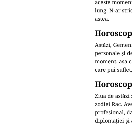
aceste momente
lung. N-ar stri
astea.
Horoscop 
Astăzi, Gemeni
personale și d
moment, așa că 
care pui suflet
Horoscop 
Ziua de astăzi 
zodiei Rac. Ave
profesional, da
diplomației și 