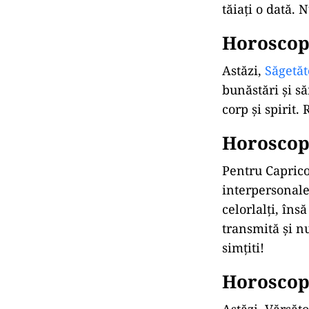
tăiați o dată. 
Horoscop 
Astăzi,
Săgetăt
bunăstări și să
corp și spirit.
Horoscop 
Pentru Capricor
interpersonale 
celorlalți, îns
transmită și nu
simțiti!
Horoscop 