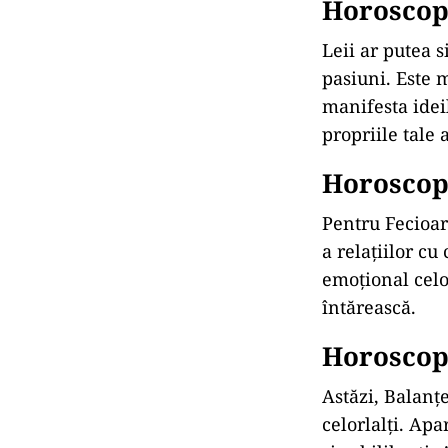
Horoscop 
Leii ar putea s
pasiuni. Este 
manifesta ideil
propriile tale a
Horoscop 
Pentru Fecioare
a relațiilor cu
emoțional celor
întărească.
Horoscop 
Astăzi, Balanțe
celorlalți. Apa