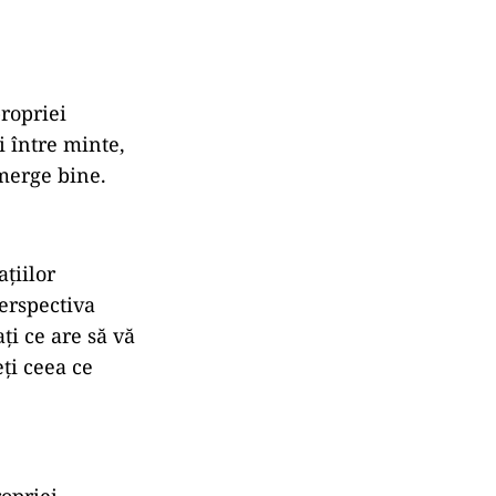
ropriei
i între minte,
 merge bine.
ațiilor
perspectiva
ați ce are să vă
eți ceea ce