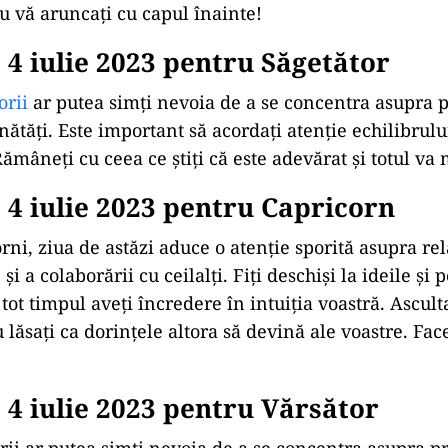
Nu vă aruncați cu capul înainte!
4 iulie 2023 pentru Săgetător
orii
ar putea simți nevoia de a se concentra asupra p
nătăți. Este important să acordați atenție echilibrulu
 Rămâneți cu ceea ce știți că este adevărat și totul va
4 iulie 2023 pentru Capricorn
ni, ziua de astăzi aduce o atenție sporită asupra rel
și a colaborării cu ceilalți. Fiți deschiși la ideile și 
ă tot timpul aveți încredere în intuiția voastră. Ascult
 lăsați ca dorințele altora să devină ale voastre. Fac
4 iulie 2023 pentru Vărsător