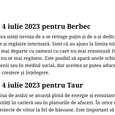
4 iulie 2023 pentru Berbec
ea simți nevoia de a se retrage puțin și de a-și dedi
e și regăsire interioară. Simt că au ajuns la limita to
 mai departe cu oameni cu care nu mai rezonează 1
e nu se mai regăsesc. Este posibil să apară unele sch
tenii sau în mediul social, dar acestea ar putea aduc
 creștere și înțelegere.
4 iulie 2023 pentru Taur
ziua de astăzi se anunță plină de energie și entuzias
tăți în carieră sau în planurile de afaceri. În orice 
roiecte de viitor la fel de bănoase. Este important să 