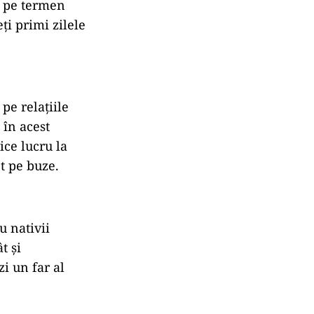
r pe termen
eți primi zilele
pe relațiile
 în acest
ice lucru la
et pe buze.
u nativii
t și
zi un far al