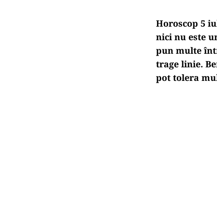
Horoscop 5 iu
nici nu este u
pun multe într
trage linie. B
pot tolera mul