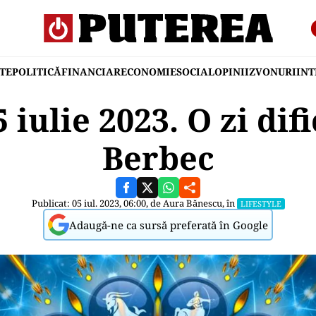
TE
POLITICĂ
FINANCIAR
ECONOMIE
SOCIAL
OPINII
ZVONURI
IN
iulie 2023. O zi dif
Berbec
Publicat: 05 iul. 2023, 06:00, de
Aura Bănescu
, în
LIFESTYLE
Adaugă-ne ca sursă preferată în Google