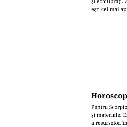
și echilibrați.
ești cel mai a
Horoscop 
Pentru Scorpio
și materiale. E
a resurselor, î