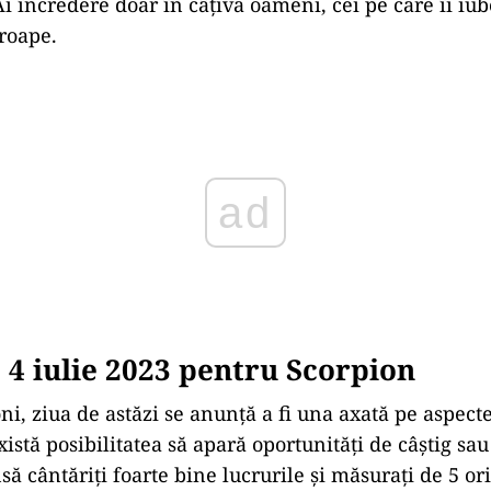
 Ai încredere doar în câțiva oameni, cei pe care îi iub
proape.
ad
4 iulie 2023 pentru Scorpion
ni, ziua de astăzi se anunță a fi una axată pe aspect
xistă posibilitatea să apară oportunități de câștig sa
nsă cântăriți foarte bine lucrurile și măsurați de 5 or