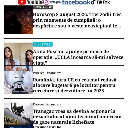
HOROSCOP
Horoscop 8 august 2026. Trei zodii trec
prin momente de cumpănă: o
despărțire sau o veste neașteptată le
schimbă planurile
LIFESTYLE
Alina Pușcău, ajunge pe masa de
operație: „UCLA încearcă să-mi salveze
viața”
Puterea Financiara
România, țara UE cu cea mai redusă
alocare bugetară pe locuitor pentru
cercetare și dezvoltare, în 2025
Puterea Financiara
Transgaz vrea să devină acționar la
dezvoltatorul unui terminal american
de gaze naturale lichefiate
Oficiuldestiri.ro