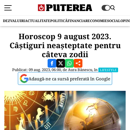
DEZVALUIRI
ACTUALITATE
POLITICĂ
FINANCIAR
ECONOMIE
SOCIAL
OPIN
Horoscop 9 august 2023.
Câștiguri neașteptate pentru
câteva zodii
Publicat: 09 aug. 2023, 06:00, de
Aura Bănescu
, în
LIFESTYLE
Adaugă-ne ca sursă preferată în Google