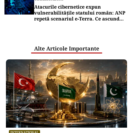
Atacurile cibernetice expun
vulnerabilitățile statului român: ANP
repetă scenariul e‑Terra. Ce ascund
comunicările oficiale și cine răspunde
pentru mentenanța IT a instituțiilor
publice
Alte Articole Importante
INTERNAȚIONAL