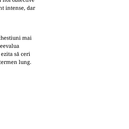
nt intense, dar
 chestiuni mai
reevalua
ezita să ceri
e termen lung.