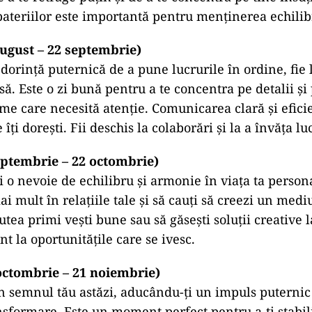
ateriilor este importantă pentru menținerea echilib
august – 22 septembrie)
 dorință puternică de a pune lucrurile în ordine, fie 
ă. Este o zi bună pentru a te concentra pe detalii și
me care necesită atenție. Comunicarea clară și eficie
 îți dorești. Fii deschis la colaborări și la a învăța lu
eptembrie – 22 octombrie)
i o nevoie de echilibru și armonie în viața ta person
ai mult în relațiile tale și să cauți să creezi un medi
utea primi vești bune sau să găsești soluții creative
ent la oportunitățile care se ivesc.
octombrie – 21 noiembrie)
în semnul tău astăzi, aducându-ți un impuls puternic
nsformare. Este un moment perfect pentru a-ți stabil