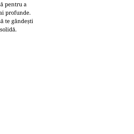
nă pentru a
mai profunde.
să te gândești
solidă.