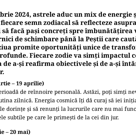
rie 2024, astrele aduc un mix de energie și
iecare semn zodiacal să reflecteze asupra
 să facă pași concreți spre îmbunătățirea v
rnici de schimbare până la Peștii care cau
 ziua promite oportunități unice de transf
rofunde. Fiecare zodie va simți impactul 
de a-și reafirma obiectivele și de a-și întăr
r.
tie – 19 aprilie)
perioadă de reînnoire personală. Astăzi, poți simți ne
tina zilnică. Energia cosmică îți dă curaj să iei iniția
le dorințe și să renunți la lucrurile care nu mai func
le subtile pe care le primești de la cei din jur.
ie – 20 mai)