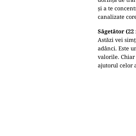
și a te concent
canalizate core
Săgetător (22
Astăzi vei simț
adânci. Este u
valorile. Chiar
ajutorul celor 