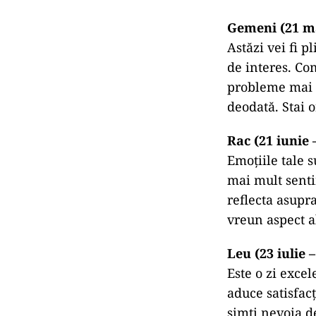
Gemeni (21 ma
Astăzi vei fi p
de interes. Co
probleme mai ve
deodată. Stai 
Rac (21 iunie –
Emoțiile tale s
mai mult senti
reflecta asupra
vreun aspect al
Leu (23 iulie 
Este o zi excel
aduce satisfacț
simți nevoia de