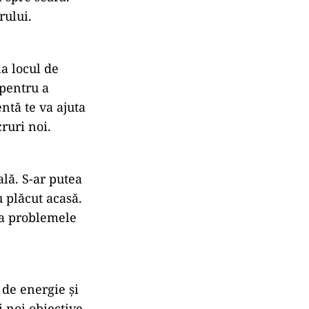
rului.
la locul de
 pentru a
ntă te va ajuta
cruri noi.
ală. S-ar putea
u plăcut acasă.
 la problemele
 de energie și
i noi obiective