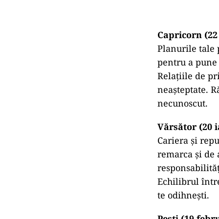
Capricorn (22
Planurile tale
pentru a pune î
Relațiile de pr
neașteptate. Ră
necunoscut.
Vărsător (20 i
Cariera și repu
remarca și de a
responsabilită
Echilibrul într
te odihnești.
Pești (19 febr