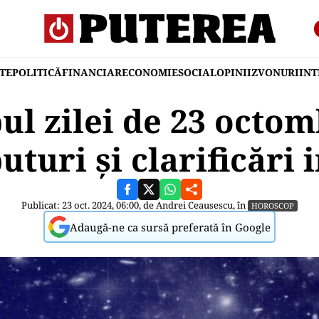
TE
POLITICĂ
FINANCIAR
ECONOMIE
SOCIAL
OPINII
ZVONURI
IN
l zilei de 23 octom
uturi și clarificări 
Publicat: 23 oct. 2024, 06:00, de
Andrei Ceausescu
, în
HOROSCOP
Adaugă-ne ca sursă preferată în Google