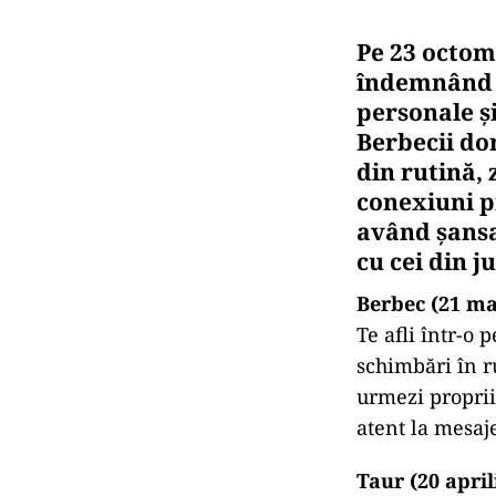
Pe 23 octomb
îndemnând f
personale și
Berbecii do
din rutină,
conexiuni p
având șansa 
cu cei din ju
Berbec (21 mar
Te afli într-o 
schimbări în ru
urmezi proprii
atent la mesaje
Taur (20 april