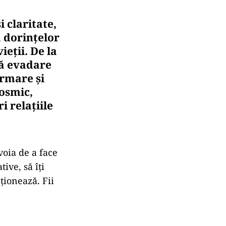
 claritate,
 dorințelor
ieții. De la
tă evadare
ormare și
cosmic,
i relațiile
voia de a face
tive, să îți
ționează. Fii