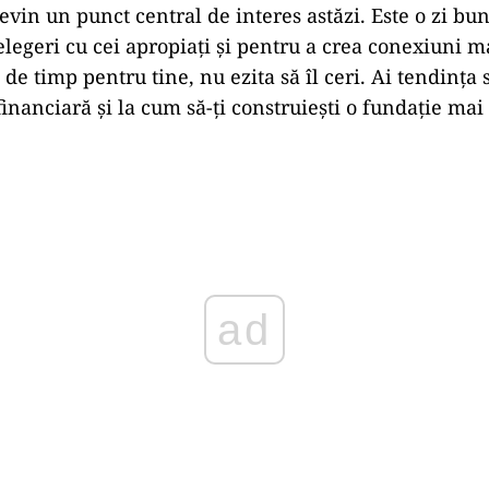
devin un punct central de interes astăzi. Este o zi bu
țelegeri cu cei apropiați și pentru a crea conexiuni 
de timp pentru tine, nu ezita să îl ceri. Ai tendința 
 financiară și la cum să-ți construiești o fundație mai 
Play