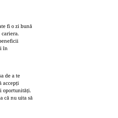
te fi o zi bună
 cariera.
beneficii
i în
sa de a te
ă accepți
 oportunități.
șa că nu uita să