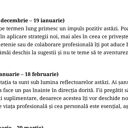
 decembrie – 19 ianuarie)
 pe termen lung primesc un impuls pozitiv astăzi. Poa
n aplicare strategii noi, mai ales în ceea ce privește
ietenie sau de colaborare profesională îți pot aduce 
mâi deschis la sugestii și nu te teme să te aventurez
anuarie – 18 februarie)
tația ta sunt sub lumina reflectoarelor astăzi. Ai șan
 face un pas înainte în direcția dorită. Fii pregătit s
ți suplimentare, deoarece acestea îți vor deschide noi
e viața profesională și cea personală este esențial, a
uarie – 20 martie)