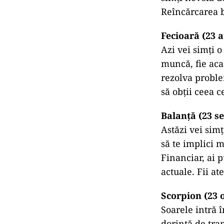
Reîncărcarea b
Fecioară (23 
Azi vei simți o
muncă, fie acas
rezolva proble
să obții ceea ce
Balanță (23 s
Astăzi vei simț
să te implici m
Financiar, ai p
actuale. Fii at
Scorpion (23 
Soarele intră 
dorință de tra