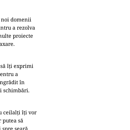
zi noi domenii
entru a rezolva
multe proiecte
laxare.
 să îți exprimi
pentru a
îngrădit în
ci schimbări.
ceilalți îți vor
r putea să
i spre seară.