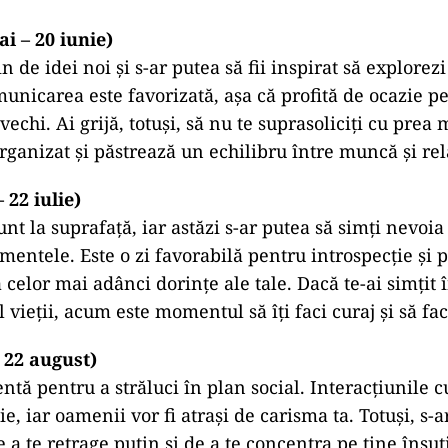
i – 20 iunie)
lin de idei noi și s-ar putea să fii inspirat să explore
municarea este favorizată, așa că profită de ocazie p
chi. Ai grijă, totuși, să nu te suprasoliciți cu prea 
organizat și păstrează un echilibru între muncă și re
 22 iulie)
unt la suprafață, iar astăzi s-ar putea să simți nevoia
mentele. Este o zi favorabilă pentru introspecție și 
 celor mai adânci dorințe ale tale. Dacă te-ai simțit 
 vieții, acum este momentul să îți faci curaj și să fa
– 22 august)
entă pentru a străluci în plan social. Interacțiunile cu 
ie, iar oamenii vor fi atrași de carisma ta. Totuși, s-a
 a te retrage puțin și de a te concentra pe tine însuț