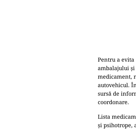
Pentru a evita 
ambalajului și
medicament, ma
autovehicul. Î
sursă de infor
coordonare.
Lista medicame
și psihotrope, 