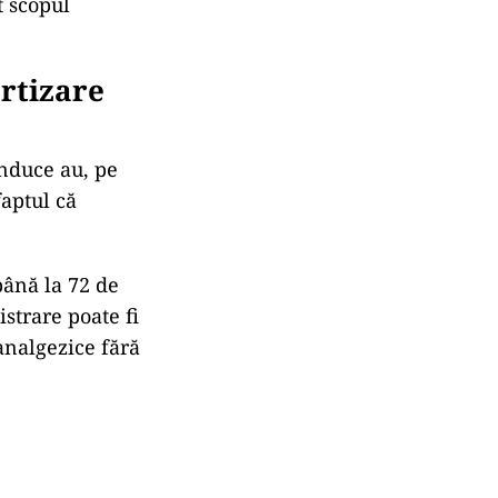
t scopul
ertizare
onduce au, pe
aptul că
.
până la 72 de
strare poate fi
 analgezice fără