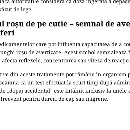
dacă autoritățile consideră că doza ingerată a depăși
văzut de lege.
l roșu de pe cutie – semnal de av
feri
dicamentelor care pot influența capacitatea de a c
iunghi roșu de avertizare. Acest simbol semnalează f
 afecta reflexele, concentrarea sau viteza de reacție
tive din aceste tratamente pot rămâne în organism 
nseamnă că un test efectuat la scurt timp după admini
 de „dopaj accidental” este întâlnit inclusiv la unele
te frecvent pentru dureri de cap sau migrene.