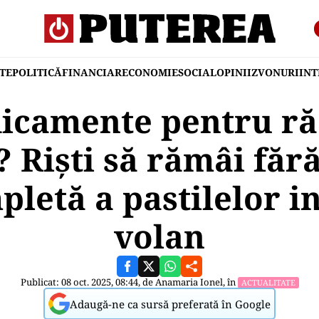
TE
POLITICĂ
FINANCIAR
ECONOMIE
SOCIAL
OPINII
ZVONURI
IN
icamente pentru ră
 Rişti să rămâi făr
pletă a pastilelor in
volan
Publicat: 08 oct. 2025, 08:44, de
Anamaria Ionel
, în
ACTUALITATE
Adaugă-ne ca sursă preferată în Google