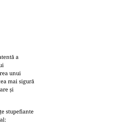
atentă a
ui
erea unui
cea mai sigură
are și
e stupefiante
al: