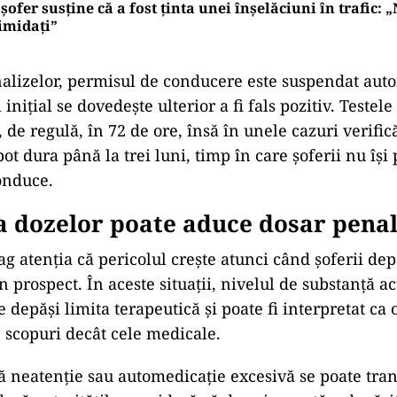
șofer susține că a fost ținta unei înșelăciuni în trafic: 
imidați”
alizelor, permisul de conducere este suspendat auto
 inițial se dovedește ulterior a fi fals pozitiv. Testel
 de regulă, în 72 de ore, însă în unele cazuri verific
t dura până la trei luni, timp în care șoferii nu își
onduce.
a dozelor poate aduce dosar pena
rag atenția că pericolul crește atunci când șoferii de
 prospect. În aceste situații, nivelul de substanță ac
 depăși limita terapeutică și poate fi interpretat ca
 scopuri decât cele medicale.
lă neatenție sau automedicație excesivă se poate tra