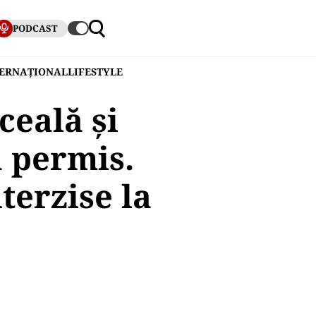
PODCAST
TERNAȚIONAL
LIFESTYLE
ceală şi
ă permis.
terzise la