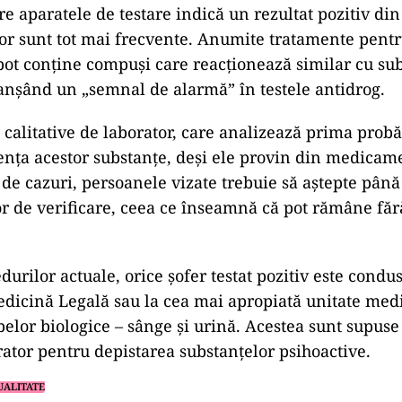
are aparatele de testare indică un rezultat pozitiv di
r sunt tot mai frecvente. Anumite tratamente pentr
pot conține compuși care reacționează similar cu su
lanșând un „semnal de alarmă” în testele antidrog.
e calitative de laborator, care analizează prima prob
nța acestor substanțe, deși ele provin din medicam
l de cazuri, persoanele vizate trebuie să aștepte până
or de verificare, ceea ce înseamnă că pot rămâne fă
rilor actuale, orice șofer testat pozitiv este condus 
dicină Legală sau la cea mai apropiată unitate med
belor biologice – sânge și urină. Acestea sunt supuse 
rator pentru depistarea substanțelor psihoactive.
UALITATE