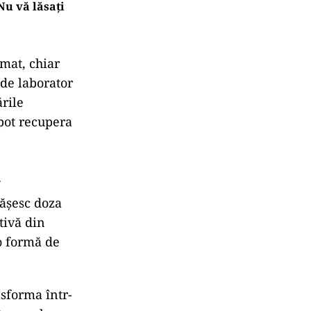
„Nu vă lăsați
mat, chiar
e de laborator
ările
 pot recupera
l
pășesc doza
tivă din
 o formă de
nsforma într-