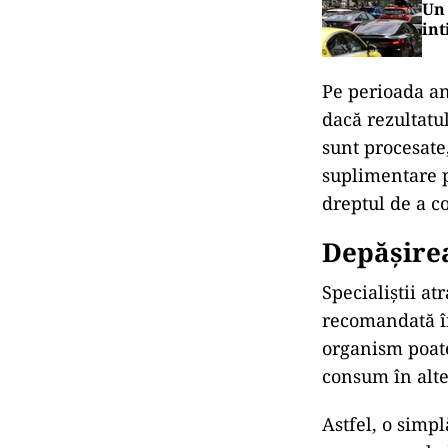
Un 
int
Pe perioada an
dacă rezultatul
sunt procesate,
suplimentare po
dreptul de a c
Depășire
Specialiștii at
recomandată în
organism poate
consum în alte
Astfel, o simp