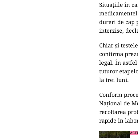
Situațiile în c
medicamentelo
dureri de cap 
interzise, dec
Chiar și testel
confirma preze
legal. În astfe
tuturor etapel
la trei luni.
Conform procedu
Național de Me
recoltarea pro
rapide în labo
ACT