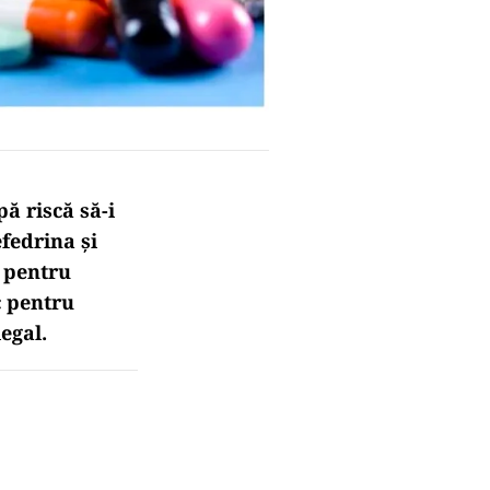
ă riscă să-i
fedrina și
i pentru
c pentru
egal.