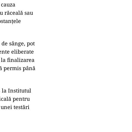
n cauza
u răceală sau
bstanțele
ă de sânge, pot
ente eliberate
 la finalizarea
ră permis până
la Institutul
icală pentru
unei testări