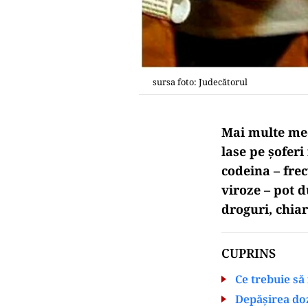
sursa foto: Judecătorul
Mai multe med
lase pe şofer
codeina – fre
viroze – pot d
droguri, chia
CUPRINS
Ce trebuie să 
Depășirea do