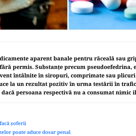
icamente aparent banale pentru răceală sau grip
i fără permis. Substanțe precum pseudoefedrina, e
cvent întâlnite în siropuri, comprimate sau plicur
uce la un rezultat pozitiv în urma testării în trafi
r dacă persoana respectivă nu a consumat nimic il
facă şoferii
zelor poate aduce dosar penal