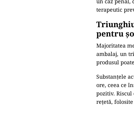
un caz penal, 
terapeutic pre
Triunghiu
pentru șo
Majoritatea me
ambalaj, un tr
produsul poate
Substanțele ac
ore, ceea ce î
pozitiv. Riscul
rețetă, folosi