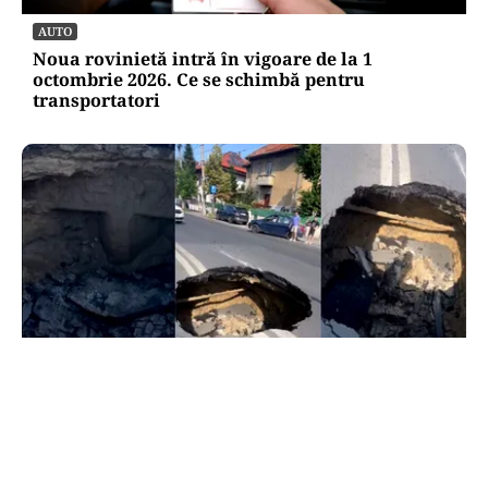
AUTO
Noua rovinietă intră în vigoare de la 1
octombrie 2026. Ce se schimbă pentru
transportatori
ACTUALITATE
Groapă de trei metri lângă Palatul Cotroceni. O
cântăreață a rămas cu mașina blocata în
mijlocul Capitalei: „Am căzut în groapa asta”