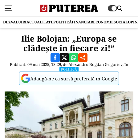
DEZVALUIRI
ACTUALITATE
POLITICĂ
FINANCIAR
ECONOMIE
SOCIAL
OPIN
Ilie Bolojan: „Europa se
clădește în fiecare zi!”
Publicat: 09 mai 2025, 13:29, de
Alexandru Bogdan Grigoriev
, în
POLITICĂ
Adaugă-ne ca sursă preferată în Google