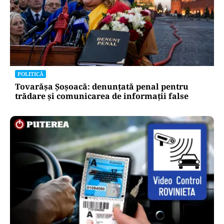
POLITICĂ
Tovarășa Șoșoacă: denunțată penal pentru
trădare și comunicarea de informații false