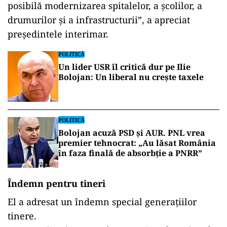
posibilă modernizarea spitalelor, a școlilor, a
drumurilor și a infrastructurii”, a apreciat
președintele interimar.
POLITICĂ
Un lider USR îl critică dur pe Ilie
Bolojan: Un liberal nu crește taxele
POLITICĂ
Bolojan acuză PSD și AUR. PNL vrea
premier tehnocrat: „Au lăsat România
în faza finală de absorbţie a PNRR”
Îndemn pentru tineri
El a adresat un îndemn special generațiilor
tinere.