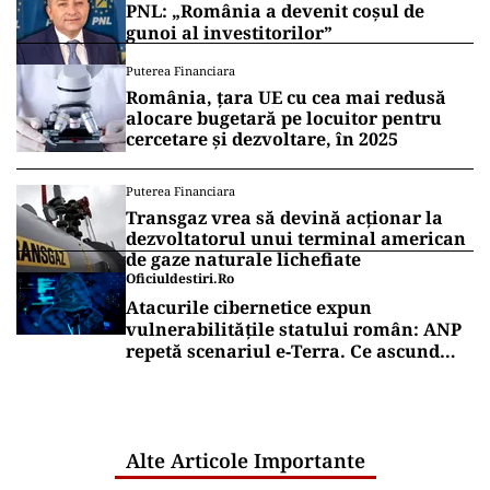
PNL: „România a devenit coșul de
gunoi al investitorilor”
Puterea Financiara
România, țara UE cu cea mai redusă
alocare bugetară pe locuitor pentru
cercetare și dezvoltare, în 2025
Puterea Financiara
Transgaz vrea să devină acționar la
dezvoltatorul unui terminal american
de gaze naturale lichefiate
Oficiuldestiri.ro
Atacurile cibernetice expun
vulnerabilitățile statului român: ANP
repetă scenariul e‑Terra. Ce ascund
comunicările oficiale și cine răspunde
pentru mentenanța IT a instituțiilor
publice
Alte Articole Importante