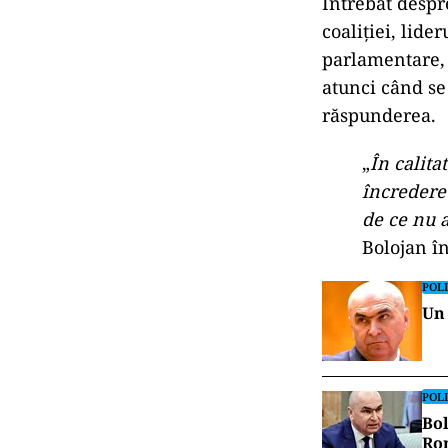
Întrebat despr
coaliției, lid
parlamentare, 
atunci când se
răspunderea.
„
În calita
încredere 
de ce nu 
Bolojan î
POLI
Un 
POLI
Bol
Rom