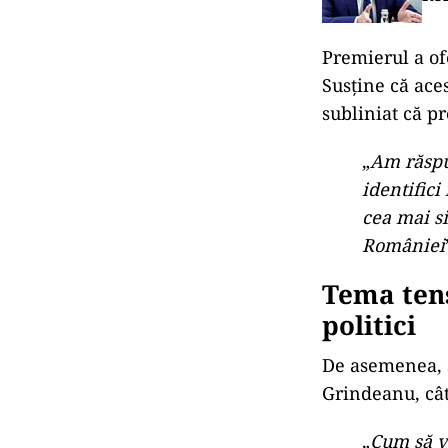
Premierul a ofe
Susține că aces
subliniat că p
„
Am răspu
identifici
cea mai s
României
Tema tens
politici
De asemenea, ș
Grindeanu, cât 
„
Cum să vă