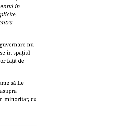
mentul în
licite,
pentru
a guvernare nu
se în spațiul
or față de
ume să fie
 asupra
n minoritar, cu