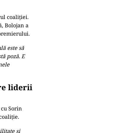
ul coaliției.
ă, Bolojan a
premierului.
lă este să
stă poză. E
mele
e liderii
 cu Sorin
coaliție.
itate și