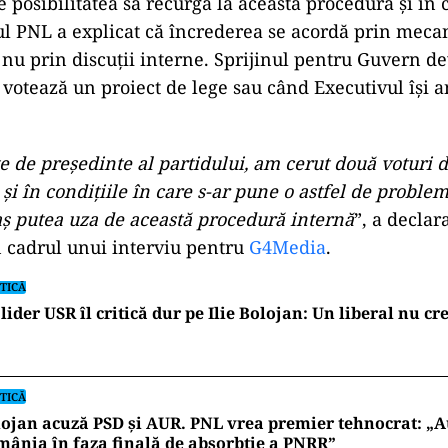
e posibilitatea să recurgă la această procedură și în 
erul PNL a explicat că încrederea se acordă prin mec
nu prin discuții interne. Sprijinul pentru Guvern de
 votează un proiect de lege sau când Executivul își 
te de președinte al partidului, am cerut două voturi 
și în condițiile în care s-ar pune o astfel de proble
aș putea uza de această procedură internă
”, a declara
n cadrul unui interviu pentru
G4Media
.
TICĂ
lider USR îl critică dur pe Ilie Bolojan: Un liberal nu cr
TICĂ
ojan acuză PSD și AUR. PNL vrea premier tehnocrat: „A
ânia în faza finală de absorbţie a PNRR”