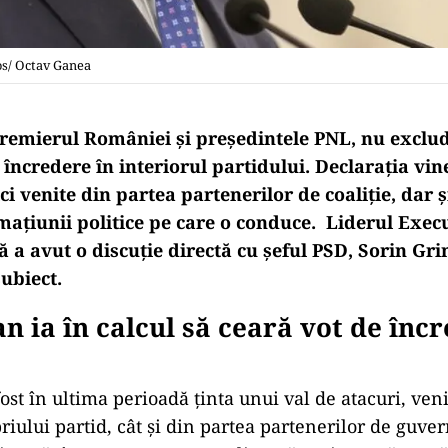
os/ Octav Ganea
premierul României și președintele PNL, nu exclude
încredere în interiorul partidului. Declarația vi
ici venite din partea partenerilor de coaliție, dar ș
mațiunii politice pe care o conduce. Liderul Exec
ă a avut o discuție directă cu șeful PSD, Sorin Gr
ubiect.
an ia în calcul să ceară vot de înc
fost în ultima perioadă ținta unui val de atacuri, veni
riului partid, cât și din partea partenerilor de guve