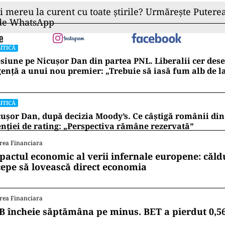
ii mereu la curent cu toate știrile? Urmărește Puterea
 de WhatsApp
ITICĂ
siune pe Nicușor Dan din partea PNL. Liberalii cer de
ență a unui nou premier: „Trebuie să iasă fum alb de l
ITICĂ
ușor Dan, după decizia Moody’s. Ce câștigă românii din
nției de rating: „Perspectiva rămâne rezervată”
rea Financiara
pactul economic al verii infernale europene: căl
cepe să lovească direct economia
rea Financiara
B încheie săptămâna pe minus. BET a pierdut 0,5