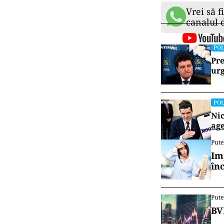
Vrei să f
canalul
POL
Pre
urg
POL
Nic
age
Pute
Im
în
Pute
BV