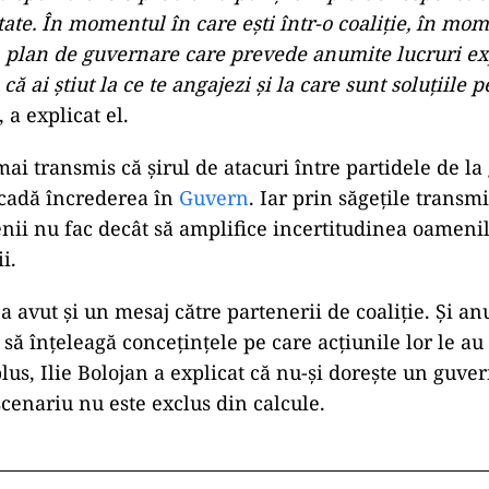
tate. În momentul în care ești într-o coaliție, în mo
n plan de guvernare care prevede anumite lucruri exp
ă ai știut la ce te angajezi și la care sunt soluțiile 
, a explicat el.
 mai transmis că șirul de atacuri între partidele de l
scadă încrederea în
Guvern
. Iar prin săgețile transmi
cenii nu fac decât să amplifice incertitudinea oamenil
ii.
a avut și un mesaj către partenerii de coaliție. Și an
 să înțeleagă concețințele pe care acțiunile lor le au
lus, Ilie Bolojan a explicat că nu-și dorește un guver
scenariu nu este exclus din calcule.