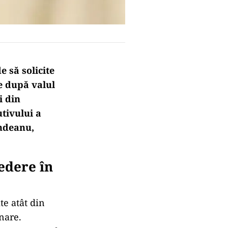
 să solicite
ne după valul
i din
utivului a
indeanu,
redere în
te atât din
rnare.