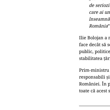
de seriozi
care ai u
înseamnă c
România
”
Ilie Bolojan a
face decât să 
public, politi
stabilitatea țăr
Prim-ministru 
responsabili și
României. În p
toate că acest 