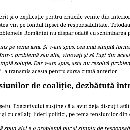
rit și o explicație pentru criticile venite din interior
tea vin pe fondul lipsei de responsabilitate. Totodat
roblemele României nu dispar odată cu schimbarea 
ns pe tema asta. Și v-am spus, cea mai simplă formu
 într-o problemă sau alta, vinovați și să fugi din acea
implă soluție. Dar v-am spus, asta nu rezolvă proble
”, a transmis acesta pentru sursa citată anterior.
iunilor de coaliție, dezbătută într
eful Executivului susține că a avut deja discuții atât
și cu ceilalți lideri politici, pe tema tensiunilor din 
 spun aici e o problemă pur și simplu de responsabil