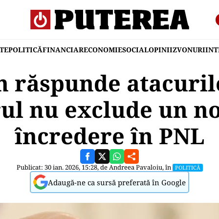
TE
POLITICĂ
FINANCIAR
ECONOMIE
SOCIAL
OPINII
ZVONURI
IN
an răspunde atacuril
ul nu exclude un no
încredere în PNL
Publicat: 30 ian. 2026, 15:28, de
Andreea Pavaloiu
, în
POLITICĂ
Adaugă-ne ca sursă preferată în Google