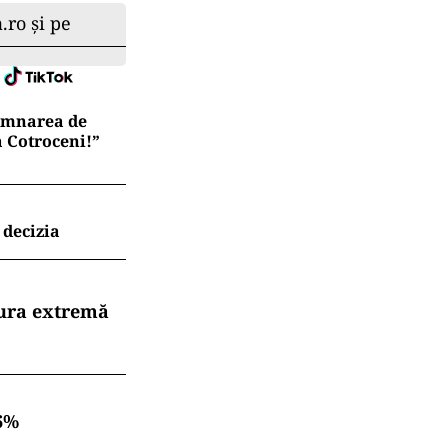
.ro și pe
semnarea de
a Cotroceni!”
 decizia
dura extremă
6%