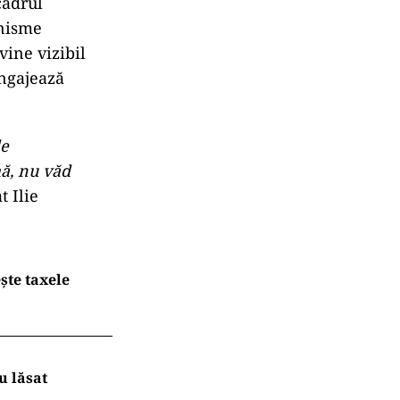
cadrul
anisme
vine vizibil
angajează
de
mă, nu văd
t Ilie
ește taxele
u lăsat