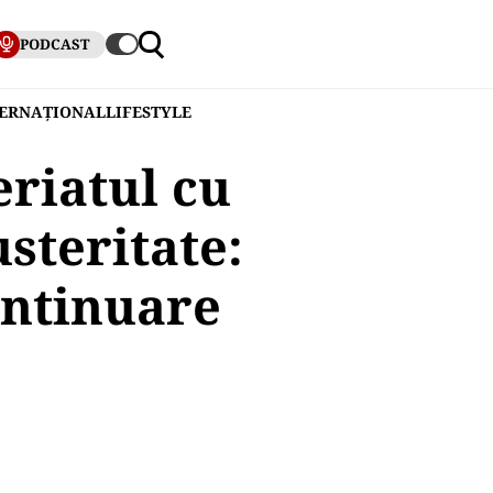
PODCAST
TERNAȚIONAL
LIFESTYLE
eriatul cu
steritate:
ontinuare