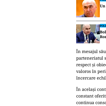
Un 
POLI
Bol
Rom
În mesajul său,
parteneriatul s
respect și obie
valoros în peri
încercare echil
În același cont
constant oferi
continua consol