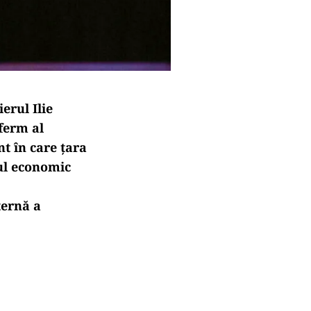
erul Ilie
ferm al
t în care țara
tul economic
ternă a