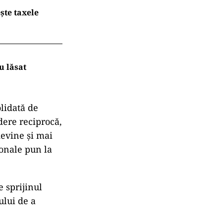
ește taxele
u lăsat
olidată de
edere reciprocă,
devine și mai
ionale pun la
e sprijinul
ului de a