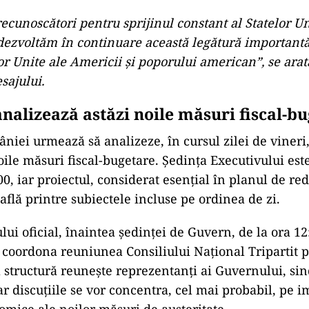
cunoscători pentru sprijinul constant al Statelor Un
dezvoltăm în continuare această legătură importantă
or Unite ale Americii și poporului american”, se arat
sajului.
nalizează astăzi noile măsuri fiscal-b
iei urmează să analizeze, în cursul zilei de vineri,
oile măsuri fiscal-bugetare. Ședința Executivului es
0, iar proiectul, considerat esențial în planul de re
află printre subiectele incluse pe ordinea de zi.
lui oficial, înaintea ședinței de Guvern, de la ora 1
a coordona reuniunea Consiliului Național Tripartit 
ă structură reunește reprezentanți ai Guvernului, sin
ar discuțiile se vor concentra, cel mai probabil, pe im