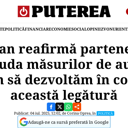
TE
POLITICĂ
FINANCIAR
ECONOMIE
SOCIAL
OPINII
ZVONURI
IN
jan reafirmă parten
iuda măsurilor de au
 să dezvoltăm în c
această legătură
Publicat: 04 iul. 2025, 12:02, de
Corina Oprea
, în
POLITICĂ
Adaugă-ne ca sursă preferată în Google