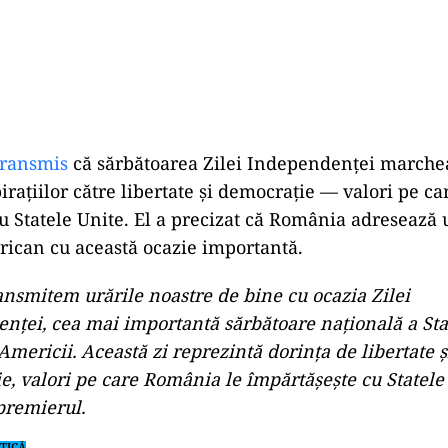
 transmis
că sărbătoarea Zilei Independenței marche
pirațiilor către libertate și democrație — valori pe c
u Statele Unite. El a precizat că România adresează 
ican cu această ocazie importantă.
ansmitem urările noastre de bine cu ocazia Zilei
nței, cea mai importantă sărbătoare națională a Sta
Americii. Această zi reprezintă dorința de libertate ș
, valori pe care România le împărtășește cu Statele 
premierul.
TICĂ