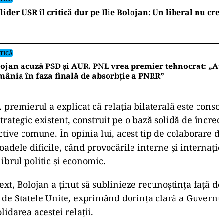
lider USR îl critică dur pe Ilie Bolojan: Un liberal nu cr
TICĂ
ojan acuză PSD și AUR. PNL vrea premier tehnocrat: „A
ânia în faza finală de absorbţie a PNRR”
 premierul a explicat că relația bilaterală este cons
trategic existent, construit pe o bază solidă de încr
ctive comune. În opinia lui, acest tip de colaborare 
oadele dificile, când provocările interne și internaț
ibrul politic și economic.
ext, Bolojan a ținut să sublinieze recunoștința față d
t de Statele Unite, exprimând dorința clară a Guvern
idarea acestei relații.