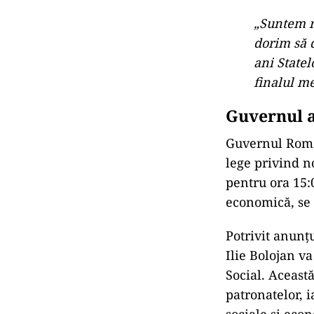
„Suntem re
dorim să 
ani Statel
finalul me
Guvernul a
Guvernul Român
lege privind n
pentru ora 15:0
economică, se 
Potrivit anunțu
Ilie Bolojan v
Social. Aceast
patronatelor, i