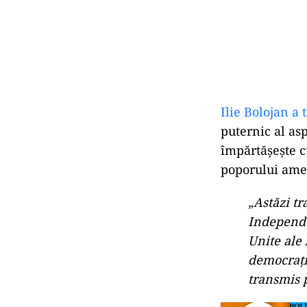
Ilie Bolojan a
puternic al as
împărtășește c
poporului amer
„Astăzi tr
Independe
Unite ale 
democrație
transmis 
POLI