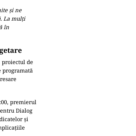
ite și ne
. La mulți
ă în
ugetare
 proiectul de
te programată
dresare
2:00, premierul
pentru Dialog
dicatelor și
plicațiile