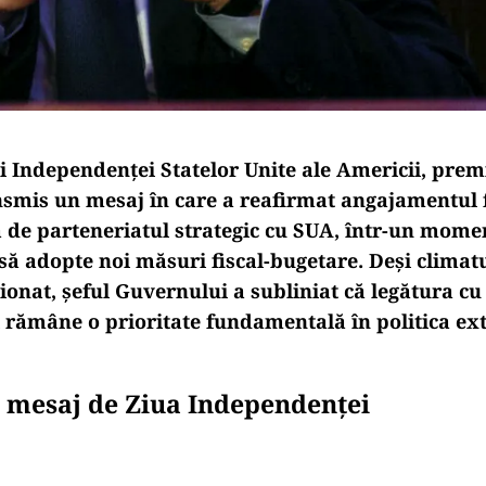
i Independenței Statelor Unite ale Americii, premi
nsmis un mesaj în care a reafirmat angajamentul 
 de parteneriatul strategic cu SUA, într-un momen
 să adopte noi măsuri fiscal-bugetare. Deși clima
ionat, șeful Guvernului a subliniat că legătura cu
rămâne o prioritate fundamentală în politica ex
n, mesaj de Ziua Independenței
Play