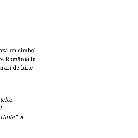
ază un simbol
are România le
urări de bine
telor
i
Unite”, a